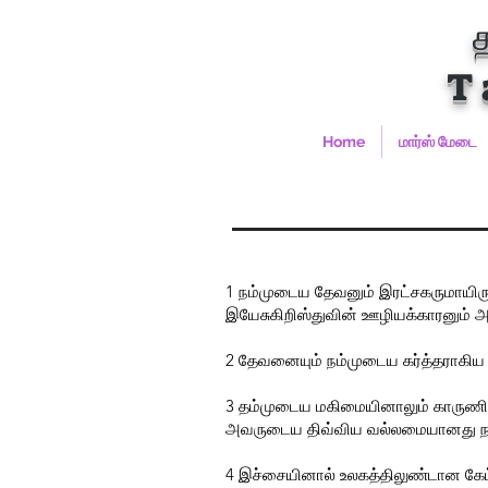
T
Home
மார்ஸ் மேடை
1 நம்முடைய தேவனும் இரட்சகருமாயிர
இயேசுகிறிஸ்துவின் ஊழியக்காரனும் 
2 தேவனையும் நம்முடைய கர்த்தராகிய 
3 தம்முடைய மகிமையினாலும் காருணிய
அவருடைய திவ்விய வல்லமையானது நமக
4 இச்சையினால் உலகத்திலுண்டான கேட்ட