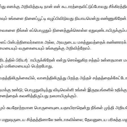
து எனக்கு அறிவித்தபடி நான் என் கூடாரத்தைவிட்டுப்போவது சீக்கிரத்தில
மளவும் உங்களை நினைப்பூட்டி எழுப்பிவிடுவது நியாயமென்று எண்ணுகிறேன்
வைகளை நீங்கள் எப்பொழுதும் நினைத்துக்கொள்ள ஏதுவுண்டாயிருக்கும்
களைப் பின்பற்றினவர்களாக அல்ல, அவருடைய மகத்துவத்தைக் கண்ணார
லமையையும் வருகையையும் உங்களுக்கு அறிவித்தோம்.
டத்தில் பிரியήாயிருக்கிறேன் என்று சொல்லுகிற சத்தம் உன்னதமான மக
ம் மகிமையையும் பெற்றபோது,
தத்திலிருக்கையில், வானத்திலிருந்து பிறந்த அந்தச் சத்தத்தைக்கேட்டோ
மக்கு உண்டு; பொழுதுவிடிந்து விடிவெள்ளி உங்கள் இருதயங்களில் உதிக்க
னத்தைக் கவனித்திருப்பது நலமாயிருக்கும்.
சனமும் சுயதோற்றமான பொருளையுடையதாயிராதென்று நீங்கள் முந்தி அறிய
ும் மனுஷருடைய சித்தத்தினாலே உண்டாகவில்லை; தேவனுடைய பரிசுத்த மன