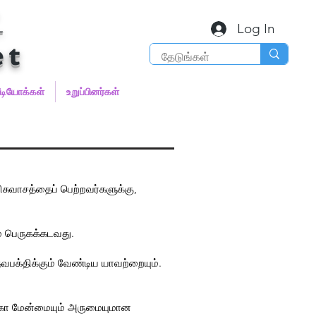
்
Log In
et
ீடியோக்கள்
உறுப்பினர்கள்
ுவாசத்தைப் பெற்றவர்களுக்கு,
் பெருகக்கடவது.
க்திக்கும் வேண்டிய யாவற்றையும்.
, மகா மேன்மையும் அருமையுமான