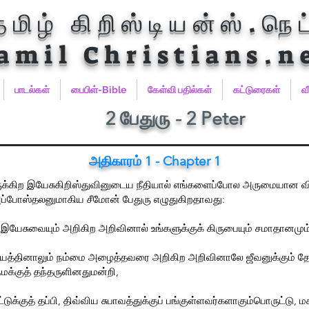
தமிழ் கிறிஸ்டியன்ஸ்.நெட
amil Christians.n
பாடல்கள்
பைபிள்-Bible
கேள்வி பதில்கள்
கட்டுரைகள்
வ
2 பேதுரு - 2 Peter
அதிகாரம் 1 - Chapter 1
ுக்கிற இயேசுகிறிஸ்துவினுடைய நீதியால் எங்களைப்போல அருமையான விச
அப்போஸ்தலனுமாகிய சீமோன் பேதுரு எழுதுகிறதாவது:
இயேசுவையும் அறிகிற அறிவினால் உங்களுக்குக் கிருபையும் சமாதானமும
த்தினாலும் நம்மை அழைத்தவரை அறிகிற அறிவினாலே ஜீவனுக்கும் தேவப
்குத் தந்தருளினதுமன்றி,
ுக்குத் தப்பி, திவ்விய சுபாவத்துக்குப் பங்குள்ளவர்களாகும்பொருட்டு