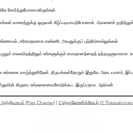
ிலே சோர்ந்துபோகாமலிருங்கள்.
ய எங்கள் வசனத்துக்கு ஒருவன் கீழ்ப்படியாமற்போனால், அவனைக் குறித்து
்ணாமல், சகோதரனாக எண்ணி, அவனுக்குப் புத்திசொல்லுங்கள்.
ொழுதும் சகலவிதத்திலும் உங்களுக்குச் சமாதானத்தைத் தந்தருளுவாராக.
 உங்களை வாழ்த்துகிறேன், நிருபங்கள்தோறும் இதுவே அடையாளம்; இப்ப
ிஸ்துவின் கிருபை உங்களனைவரோடுங்கூட இருப்பதாக. ஆமென்.
 அத்தியாயம் (Prev Chapter)
|
2 தெசலோனிக்கேயர் (2 Thessalonian
© 2025 TamilChristians.net
Tamil Christian Fellowship
Email:
tamilchristians.net@gmail.com