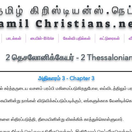
தமிழ் கிறிஸ்டியன்ஸ்.நெட
amil Christians.n
பாடல்கள்
பைபிள்-Bible
கேள்வி பதில்கள்
கட்டுரைகள்
வ
2 தெசலோனிக்கேயர் - 2 Thessalonia
அதிகாரம் 3 - Chapter 3
கர்த்தருடைய வசனம் பரம்பி மகிமைப்படுகிறதுபோல, எவ்விடத்திலும் பரம்ப
யினின்று நாங்கள் விடுவிக்கப்படும்படிக்கும், எங்களுக்காக வேண்டிக்க
ளை ஸ்திரப்படுத்தி, தீமையினின்று விலக்கிக் காத்துக்கொள்ளுவார்.
ை நீங்கள் செய்துவருகிறீர்களென்றும், இனிமேலும் செய்வீர்களென்றும், உ