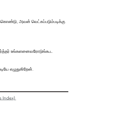
க்கொண்டு, அவன் வெட்கப்படும்படிக்கு
 கர்த்தர் உங்களனைவரோடுங்கூட
டியே எழுதுகிறேன்.
s Index)