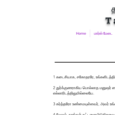
T
Home
மார்ஸ் மேடை
1 கடைசியாக, சகோதரரே, உங்களிடத்தில் 
2 துர்க்குணராகிய பொல்லாத மனுஷர் கை
எல்லாரிடத்திலுமில்லையே.
3 கர்த்தரோ உண்மையுள்ளவர், அவர் உங்க
4 மேலும், நாங்கள் கட்டளையிடுகிறவைகள