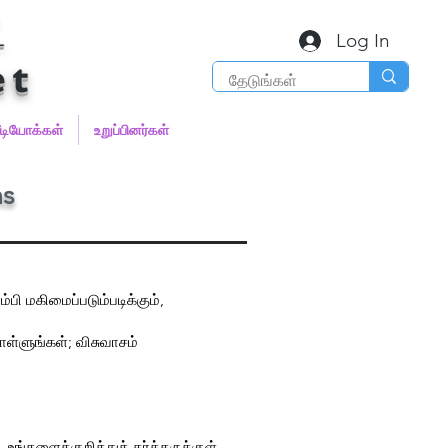
்
Log In
et
ீடியோக்கள்
உறுப்பினர்கள்
ns
ி மகிமைப்படும்படிக்கும்,
ொள்ளுங்கள்; விசுவாசம்
ங்களைக்குறித்துக் கர்த்தருக்குள்