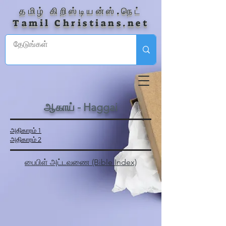
தமிழ் கிறிஸ்டியன்ஸ்.நெட்
Tamil Christians.net
ஆகாய் - Haggai
அதிகாரம் 1
அதிகாரம் 2
பைபிள் அட்டவணை (Bible Index)