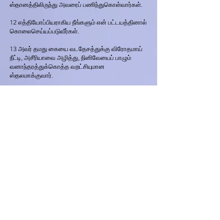
ஸ்தானத்திலிருந்து அவரைப் பணிந்துகொள்வார்கள்.
12 எத்தியோப்பியராகிய நீங்களும் என் பட்டயத்தினால்
கொலைசெய்யப்படுவீர்கள்.
13 அவர் தமது கையை வடதேசத்துக்கு விரோதமாய்
நீட்டி, அசீரியாவை அழித்து, நினிவேயைப் பாழும்
வனாந்தரத்துக்கொத்த வறட்சியுமான
ஸ்தலமாக்குவார்.
14 அதின் நடுவில் மந்தைகளும் ஜாதியான சகல
மிருகங்களும் படுத்துக்கொள்ளும்; அதினுடைய
சிகரங்களின்மேல் நாரையும் கோட்டானும்
இராத்தங்கும்; பலகணிகளில் கூவுகிற சத்தம் பிறக்கும்;
வாசற்படிகளில் பாழ்க்கடிப்பு இருக்கும்;
கேதுருமரங்களின் மச்சைத் திறப்பாக்கிப்போடுவார்.
15 நான்தான், என்னைத் தவிர வேறொருவரும் இல்லை
என்று தன் இருதயத்தில் சொல்லி, நிர்விசாரமாய்
வாழ்ந்து களிகூர்ந்திருந்த நகரம் இதுவே; இது பாழும்
மிருகஜீவன்களின் தாபரமுமாய்ப்போய்விட்டதே!
அதின் வழியாய்ப்போகிறவன் எவனும் ஈசல் போட்டுத்
தன் கையைக் கொட்டுவான்.