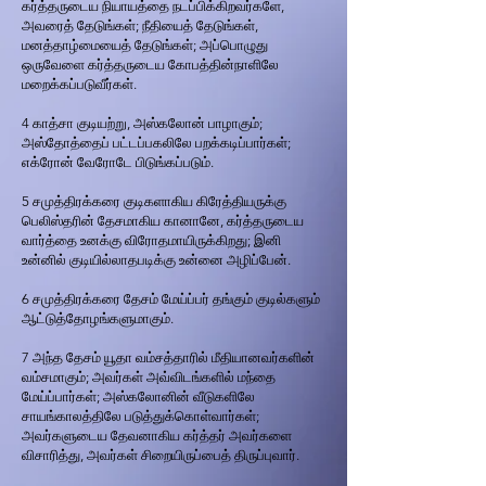
கர்த்தருடைய நியாயத்தை நடப்பிக்கிறவர்களே,
அவரைத் தேடுங்கள்; நீதியைத் தேடுங்கள்,
மனத்தாழ்மையைத் தேடுங்கள்; அப்பொழுது
ஒருவேளை கர்த்தருடைய கோபத்தின்நாளிலே
மறைக்கப்படுவீர்கள்.
4 காத்சா குடியற்று, அஸ்கலோன் பாழாகும்;
அஸ்தோத்தைப் பட்டப்பகலிலே பறக்கடிப்பார்கள்;
எக்ரோன் வேரோடே பிடுங்கப்படும்.
5 சமுத்திரக்கரை குடிகளாகிய கிரேத்தியருக்கு
பெலிஸ்தரின் தேசமாகிய கானானே, கர்த்தருடைய
வார்த்தை உனக்கு விரோதமாயிருக்கிறது; இனி
உன்னில் குடியில்லாதபடிக்கு உன்னை அழிப்பேன்.
6 சமுத்திரக்கரை தேசம் மேய்ப்பர் தங்கும் குடில்களும்
ஆட்டுத்தோழங்களுமாகும்.
7 அந்த தேசம் யூதா வம்சத்தாரில் மீதியானவர்களின்
வம்சமாகும்; அவர்கள் அவ்விடங்களில் மந்தை
மேய்ப்பார்கள்; அஸ்கலோனின் வீடுகளிலே
சாயங்காலத்திலே படுத்துக்கொள்வார்கள்;
அவர்களுடைய தேவனாகிய கர்த்தர் அவர்களை
விசாரித்து, அவர்கள் சிறையிருப்பைத் திருப்புவார்.