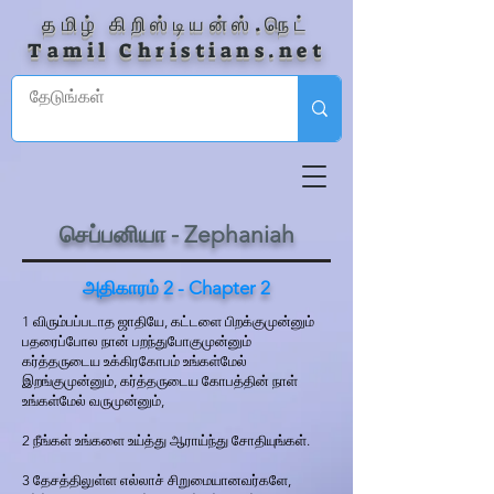
தமிழ் கிறிஸ்டியன்ஸ்.நெட்
Tamil Christians.net
செப்பனியா - Zephaniah
அதிகாரம் 2 - Chapter 2
1 விரும்பப்படாத ஜாதியே, கட்டளை பிறக்குமுன்னும்
பதரைப்போல நான் பறந்துபோகுமுன்னும்
கர்த்தருடைய உக்கிரகோபம் உங்கள்மேல்
இறங்குமுன்னும், கர்த்தருடைய கோபத்தின் நாள்
உங்கள்மேல் வருமுன்னும்,
2 நீங்கள் உங்களை உய்த்து ஆராய்ந்து சோதியுங்கள்.
3 தேசத்திலுள்ள எல்லாச் சிறுமையானவர்களே,