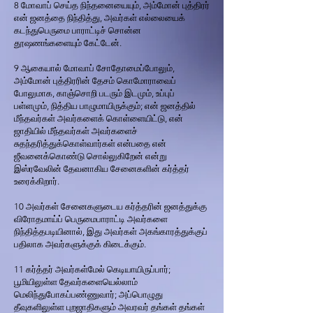
8 மோவாப் செய்த நிந்தனையையும், அம்மோன் புத்திரர்
என் ஜனத்தை நிந்தித்து, அவர்கள் எல்லையைக்
கடந்துபெருமை பாராட்டிச் சொன்ன
தூஷணங்களையும் கேட்டேன்.
9 ஆகையால் மோவாப் சோதோமைப்போலும்,
அம்மோன் புத்திரரின் தேசம் கொமோராவைப்
போலுமாக, காஞ்சொறி படரும் இடமும், உப்புப்
பள்ளமும், நித்திய பாழுமாயிருக்கும்; என் ஜனத்தில்
மீந்தவர்கள் அவர்களைக் கொள்ளையிட்டு, என்
ஜாதியில் மீந்தவர்கள் அவர்களைச்
சுதந்தரித்துக்கொள்வார்கள் என்பதை என்
ஜீவனைக்கொண்டு சொல்லுகிறேன் என்று
இஸ்ரவேலின் தேவனாகிய சேனைகளின் கர்த்தர்
உரைக்கிறார்.
10 அவர்கள் சேனைகளுடைய கர்த்தரின் ஜனத்துக்கு
விரோதமாய்ப் பெருமைபாராட்டி அவர்களை
நிந்தித்தபடியினால், இது அவர்கள் அகங்காரத்துக்குப்
பதிலாக அவர்களுக்குக் கிடைக்கும்.
11 கர்த்தர் அவர்கள்மேல் கெடியாயிருப்பார்;
பூமியிலுள்ள தேவர்களையெல்லாம்
மெலிந்துபோகப்பண்ணுவார்; அப்பொழுது
தீவுகளிலுள்ள புறஜாதிகளும் அவரவர் தங்கள் தங்கள்