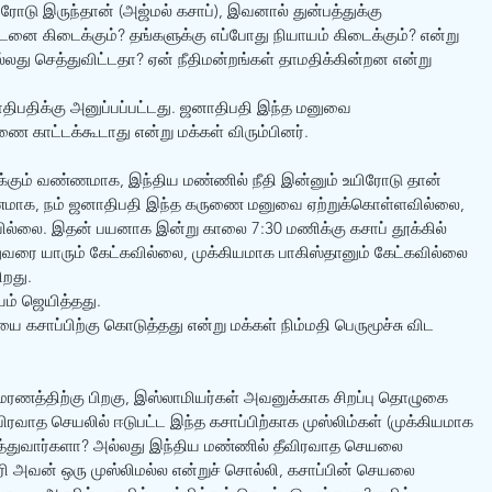
ரோடு இருந்தான் (அஜ்மல் கசாப்), இவனால் துன்பத்துக்கு 
ை கிடைக்கும்? தங்களுக்கு எப்போது நியாயம் கிடைக்கும்? என்று 
அல்லது செத்துவிட்டதா? ஏன் நீதிமன்றங்கள் தாமதிக்கின்றன என்று 
ிபதிக்கு அனுப்பப்பட்டது. ஜனாதிபதி இந்த மனுவை 
ை காட்டக்கூடாது என்று மக்கள் விரும்பினர்.
ைக்கும் வண்ணமாக, இந்திய மண்ணில் நீதி இன்னும் உயிரோடு தான் 
ண்ணமாக, நம் ஜனாதிபதி இந்த கருணை மனுவை ஏற்றுக்கொள்ளவில்லை, 
வில்லை. இதன் பயனாக இன்று காலை 7:30 மணிக்கு கசாப் தூக்கில் 
ுவரை யாரும் கேட்கவில்லை, முக்கியமாக பாகிஸ்தானும் கேட்கவில்லை 
ிறது.
யம் ஜெயித்தது.
 கசாப்பிற்கு கொடுத்தது என்று மக்கள் நிம்மதி பெருமூச்சு விட 
மரணத்திற்கு பிறகு, இஸ்லாமியர்கள் அவனுக்காக சிறப்பு தொழுகை 
ிரவாத செயலில் ஈடுபட்ட இந்த கசாப்பிற்காக முஸ்லிம்கள் (முக்கியமாக 
நடத்துவார்களா? அல்லது இந்திய மண்ணில் தீவிரவாத செயலை 
ரி அவன் ஒரு முஸ்லிமல்ல என்றுச் சொல்லி, கசாப்பின் செயலை 