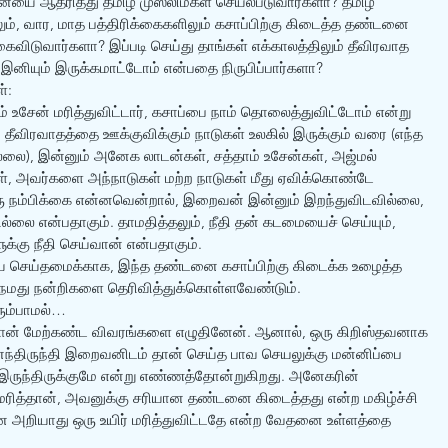
யை ஆதரித்து தமிழ் முஸ்லிம்கள் செயல்படுவார்களா? தமிழ் 
், வார, மாத பத்திரிக்கைகளிலும் கசாப்பிற்கு கிடைத்த தண்டனை 
ைவிடுவார்களா? இப்படி செய்து தாங்கள் எக்காலத்திலும் தீவிரவாத 
இனியும் இருக்கமாட்டோம் என்பதை நிருபிப்பார்களா?
்: 
ாம் உசேன் மரித்துவிட்டார், கசாப்பை நாம் தொலைத்துவிட்டோம் என்று 
 தீவிரவாதத்தை ஊக்குவிக்கும் நாடுகள் உலகில் இருக்கும் வரை (எந்த 
லை), இன்னும் அனேக லாடன்கள், சத்தாம் உசேன்கள், அஜ்மல் 
கள், அவர்களை அந்நாடுகள் மற்ற நாடுகள் மீது ஏவிக்கொண்டே 
 ஒரு நம்பிக்கை என்னவென்றால், இறைவன் இன்னும் இறந்துவிடவில்லை, 
ில்லை என்பதாகும். தாமதித்தலும், நீதி தன் கடமையைச் செய்யும், 
கு நீதி செய்வான் என்பதாகும்.
ை செய்தமைக்காக, இந்த தண்டனை கசாப்பிற்கு கிடைக்க உழைத்த 
மது நன்றிகளை தெரிவித்துக்கொள்ளவேண்டும்.
ும்பாமல்…
 நான் மேற்கண்ட விவரங்களை எழுதினேன். ஆனால், ஒரு கிறிஸ்தவனாக 
 மனந்திருந்தி இறைவனிடம் தான் செய்த பாவ செயலுக்கு மன்னிப்பை 
ாக இருந்திருக்குமே என்று எண்ணத்தோன்றுகிறது. அனேகரின் 
ித்தான், அவனுக்கு சரியான தண்டனை கிடைத்தது என்ற மகிழ்ச்சி 
அறியாது ஒரு உயிர் மரித்துவிட்டதே என்ற வேதனை உள்ளத்தை 