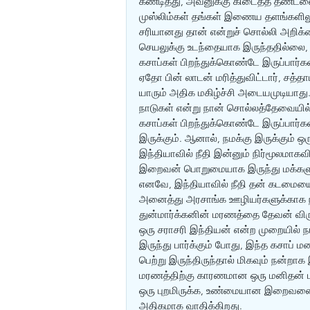
கண்டித்து, அவனுக்கு கிடைத்த தண்டனை
முஸ்லிம்கள் தங்கள் இணைய தளங்களிலும
சரியானது தான் என்றுச் சொல்லி அறிக்க
செயலுக்கு உடந்தையாக இருந்ததில்லை, 
கசாப்கள் பிறந்துக்கொண்டே இருப்பார்கள
ஏதோ பின் லாடன் மரித்துவிட்டார், சத்த
யாரும் அதிக மகிழ்ச்சி அடையமுடியாது.
நாடுகள் என்று நான் சொல்லத்தேவையில்
கசாப்கள் பிறந்துக்கொண்டே இருப்பார்
இருக்கும். ஆனால், நமக்கு இருக்கும்
இந்தியாவில் நீதி இன்னும் நிர்மூலமாகவ
இறைவன் பொறுமையாக இருந்து மக்களுக்
எனவே, இந்தியாவில் நீதி தன் கடமைய
அனைத்து அரசாங்க ஊழியர்களுக்காக ந
துன்மார்க்கனின் மரணத்தை தேவன் விர
ஒரு சராசரி இந்தியன் என்ற முறையில்
இருந்து பார்க்கும் போது, இந்த கசாப்
பெற்று இருந்திருந்தால் மிகவும் நன்ற
மரணத்திற்கு காரணமான ஒரு மனிதன் மர
ஒரு புறமிருக்க, உண்மையான இறைவனை 
அதிகமாக வாதிக்கிறது.