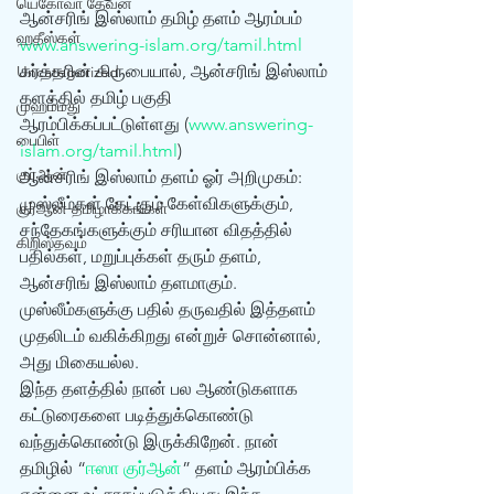
யெகோவா தேவன்
ஆன்சரிங் இஸ்லாம் தமிழ் தள‌ம் ஆரம்பம்
ஹதீஸ்கள்
www.answering-islam.org/tamil.html
கர்த்தரின் கிருபையால், ஆன்சரிங் இஸ்லாம் 
Uncategorized
தளத்தில் தமிழ் பகுதி 
முஹம்மது
ஆரம்பிக்கப்பட்டுள்ளது (
www.answering-
பைபிள்
islam.org/tamil.html
) 
குர்‍ஆன்
ஆன்சரிங் இஸ்லாம் தளம் ஓர் அறிமுகம்: 
முஸ்லீம்கள் கேட்கும் கேள்விகளுக்கும், 
குர்‍ஆன் தமிழாக்கங்கள்
சந்தேகங்களுக்கும் சரியான விதத்தில் 
கிறிஸ்தவம்
பதில்கள், மறுப்புக்கள் தரும் தளம், 
ஆன்சரிங் இஸ்லாம் தளமாகும். 
முஸ்லீம்களுக்கு பதில் தருவதில் இத்தளம் 
முதலிடம் வகிக்கிறது என்றுச் சொன்னால், 
அது மிகையல்ல. 
இந்த தளத்தில் நான் பல ஆண்டுகளாக 
கட்டுரைகளை படித்துக்கொண்டு 
வந்துக்கொண்டு இருக்கிறேன். நான் 
தமிழில் “
ஈஸா குர்‍ஆன்
” தளம் ஆரம்பிக்க 