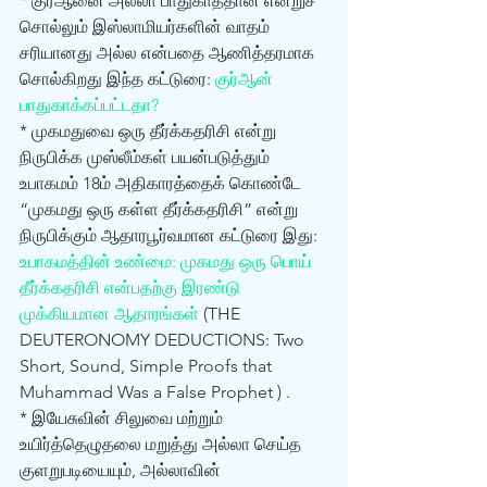
* குர்ஆனை அல்லா பாதுகாத்தான் என்றுச் 
சொல்லும் இஸ்லாமியர்களின் வாதம் 
சரியானது அல்ல என்பதை ஆணித்தரமாக 
சொல்கிறது இந்த கட்டுரை: 
குர்‍ஆன் 
பாதுகாக்கப்பட்டதா?
* முகமதுவை ஒரு தீர்க்கதரிசி என்று 
நிருபிக்க முஸ்லீம்கள் பயன்படுத்தும் 
உபாகமம் 18ம் அதிகாரத்தைக் கொண்டே 
“முகமது ஒரு கள்ள தீர்க்கதரிசி” என்று 
நிருபிக்கும் ஆதாரபூர்வமான கட்டுரை இது: 
உபாகமத்தின் உண்மை: முகமது ஒரு பொய் 
தீர்க்கதரிசி என்பதற்கு இரண்டு 
முக்கியமான ஆதாரங்கள்
 (THE 
DEUTERONOMY DEDUCTIONS: Two 
Short, Sound, Simple Proofs that 
Muhammad Was a False Prophet ) . 
* இயேசுவின் சிலுவை மற்றும் 
உயிர்த்தெழுதலை மறுத்து அல்லா செய்த 
குளறுபடியையும், அல்லாவின் 