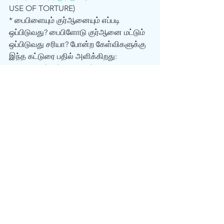
USE OF TORTURE) 
* பைபிளையும் குர்‍ஆனையும் எப்படி 
ஒப்பிடுவது? பைபிளோடு குர்‍ஆனை மட்டும் 
ஒப்பிடுவது சரியா? போன்ற கேள்விகளுக்கு 
இந்த கட்டுரை பதில் அளிக்கிறது: 
பைபிளையும் குர்ஆனையும் சரியாக 
ஒப்பிடுவது எப்படி? 
* பைபிள் திருத்தப்பட்டது என்று குற்றம் 
சாட்டும் முஸ்லீம்கள், தங்கள் 
வாதங்களுக்கு ஆதாரங்களை முன்வைக்க 
முடியுமா? படியுங்கள்: 
முஸ்லீம்களின் யார்-
எப்போது-எங்கே-எப்படி-என்ன-ஏன் என்ற பல 
பிரச்சனைகள். 
© Answering Islam, 1999 – 2008. All 
rights reserved. 
Answering Islam Tamil Site 
:
http://www.answering-islam.org/tamil
#தமழமஸலம
#பபளVsகரஆன
#இஸலம