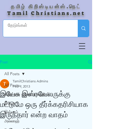
தமிழ் கிறிஸ்டியன்ஸ்.நெட்
Tamil Christians.net
Post
All Posts
TamilChristians Admins
All Posts
Feb 9, 2013
இயேசு இஸ்ரவேலருக்கு
கிறிஸ்தவ தற்காப்பு ஊழியம்
மட்டுமே ஒரு தீர்க்கதரிசியாக
இயேசு
இஸ்லாம்
இருந்தார் என்ற வாதம்
அல்லாஹ்