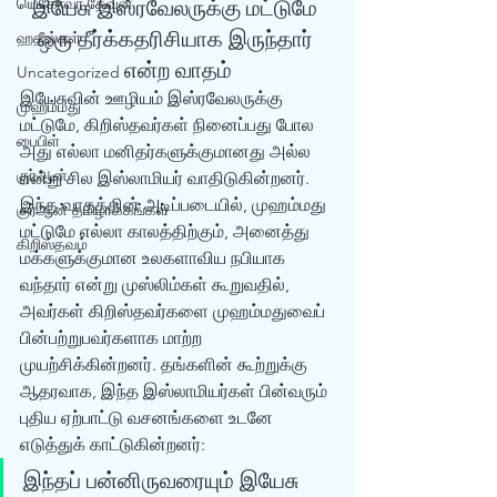
யெகோவா தேவன்
இயேசு இஸ்ரவேலருக்கு மட்டுமே 
ஒரு தீர்க்கதரிசியாக இருந்தார் 
ஹதீஸ்கள்
என்ற வாதம்
Uncategorized
இயேசுவின் ஊழியம் இஸ்ரவேலருக்கு 
முஹம்மது
மட்டுமே, கிறிஸ்தவர்கள் நினைப்பது போல 
பைபிள்
அது எல்லா மனிதர்களுக்குமானது அல்ல 
குர்‍ஆன்
என்று சில இஸ்லாமியர் வாதிடுகின்றனர். 
இந்த வாதத்தின் அடிப்படையில், முஹம்மது 
குர்‍ஆன் தமிழாக்கங்கள்
மட்டுமே எல்லா காலத்திற்கும், அனைத்து 
கிறிஸ்தவம்
மக்களுக்குமான உலகளாவிய நபியாக 
வந்தார் என்று முஸ்லிம்கள் கூறுவதில், 
அவர்கள் கிறிஸ்தவர்களை முஹம்மதுவைப் 
பின்பற்றுபவர்களாக மாற்ற 
முயற்சிக்கின்றனர். தங்களின் கூற்றுக்கு 
ஆதரவாக, இந்த இஸ்லாமியர்கள் பின்வரும் 
புதிய ஏற்பாட்டு வசனங்களை உடனே 
எடுத்துக் காட்டுகின்றனர்: 
இந்தப் பன்னிருவரையும் இயேசு 