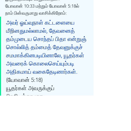
யோவான் 10:33 மற்றும் யோவான் 5:18ல் 
நாம் பின்வருமாறு வாசிக்கிறோம்:
அவர் ஓய்வுநாள் கட்டளையை 
மீறினதுமல்லாமல், தேவனைத் 
தம்முடைய சொந்தப் பிதா என்றுஞ் 
சொல்லித் தம்மைத் தேவனுக்குச் 
சமமாக்கினபடியினாலே, யூதர்கள் 
அவரைக் கொலைசெய்யும்படி 
அதிகமாய் வகைதேடினார்கள். 
(யோவான் 5:18) 
யூதர்கள் அவருக்குப் 
பிரதியுத்தரமாக: 
நற்கிரியையினிமித்தம் நாங்கள் 
உன்மேல் கல்லெறிகிறதில்லை; நீ 
மனுஷனாயிருக்க, உன்னைத் 
தேவன் என்று சொல்லி, 