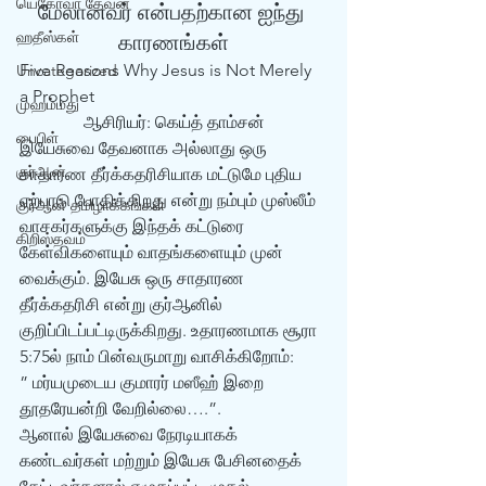
யெகோவா தேவன்
மேலானவர் என்பதற்கான ஐந்து 
ஹதீஸ்கள்
காரணங்கள்
Five Reasons Why Jesus is Not Merely 
Uncategorized
a Prophet
முஹம்மது
ஆசிரியர்: கெய்த் தாம்சன்
பைபிள்
இயேசுவை தேவனாக அல்லாது ஒரு 
குர்‍ஆன்
சாதாரண தீர்க்கதரிசியாக மட்டுமே புதிய 
ஏற்பாடு போதிக்கிறது என்று நம்பும் முஸ்லீம் 
குர்‍ஆன் தமிழாக்கங்கள்
வாசகர்களுக்கு இந்தக் கட்டுரை 
கிறிஸ்தவம்
கேள்விகளையும் வாதங்களையும் முன் 
வைக்கும். இயேசு ஒரு சாதாரண 
தீர்க்கதரிசி என்று குர்‍ஆனில் 
குறிப்பிடப்பட்டிருக்கிறது. உதாரணமாக சூரா 
5:75ல் நாம் பின்வருமாறு வாசிக்கிறோம்: 
” மர்யமுடைய குமாரர் மஸீஹ் இறை 
தூதரேயன்றி வேறில்லை….”. 
ஆனால் இயேசுவை நேரடியாகக் 
கண்டவர்கள் மற்றும் இயேசு பேசினதைக் 