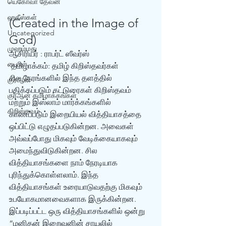
யெகோவா தேவன்
ஹதீஸ்கள்
(Created in the Image of 
Uncategorized
God)
முஹம்மது
ஆசிரியர் : ராபர்ட் ஸீவர்ஸ்
பைபிள்
 தமிழாக்கம்: தமிழ் கிறிஸ்தவர்கள்
சில நேரங்களில் இந்த தளத்தில் 
குர்‍ஆன்
பதிக்கப்படும் கட்டுரைகள் கிறிஸ்தவம் 
குர்‍ஆன் தமிழாக்கங்கள்
மற்றும் இஸ்லாம் மார்க்கங்களில் 
கிறிஸ்தவம்
காணப்படும் இறையியல் வித்தியாசத்தை 
ஒப்பிட்டு எழுதப்படுகின்றன. அவைகள் 
அவ்வப்போது மிகவும் வேடிக்கையாகவும் 
அமைந்துவிடுகின்றன. சில 
வித்தியாசங்களை நாம் நேரடியாக 
புரிந்துக்கொள்ளலாம். இந்த 
வித்தியாசங்கள் உரையாடுவதற்கு மிகவும் 
உபயோகமானவைகளாக இருக்கின்றன. 
இப்படிப்பட்ட ஒரு வித்தியாசங்களில் ஒன்று 
“மனிதன் இறைவனின் சாயலில் 