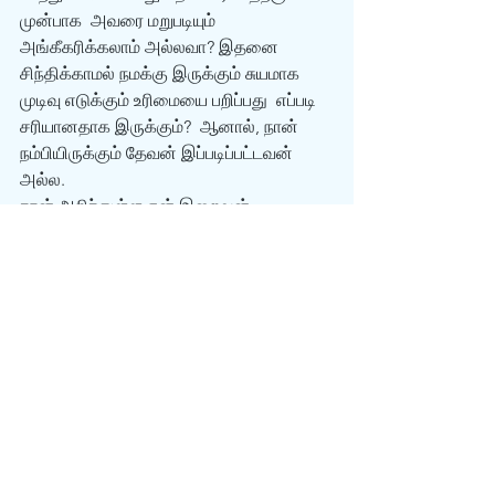
முன்பாக  அவரை மறுபடியும் 
அங்கீகரிக்கலாம் அல்லவா? இதனை 
சிந்திக்காமல் நமக்கு இருக்கும் சுயமாக 
முடிவு எடுக்கும் உரிமையை பறிப்பது  எப்படி 
சரியானதாக இருக்கும்?  ஆனால், நான் 
நம்பியிருக்கும் தேவன் இப்படிப்பட்டவன் 
அல்ல.
நான் அறிந்துள்ள என் இறைவன், 
என்னுடைய நன்மைக்காகவே தண்டிப்பார் 
(எபிரேயர் 12:10, 1 கொரிந்தியர் 11:32).  நாம் 
பாவம் செய்வதினால் நமக்கு அதிக தீமை 
உண்டாகிறது என்பது உண்மையாகும். பாவம் 
செய்து தீய காரியங்களை நம் மீது நாமே 
கொண்டுவந்துவிடுகிறோம் (1 இராஜாக்கள் 
8:32). இந்த காரியங்களும் நமக்கு 
இருக்கும் சுயமான முடிவு எடுக்கும் உரிமை 
மீதே ஆதாரப்பட்டுள்ளது. நம்முடைய 
சொந்த தீய முடிவுகள், நம்முடைய 