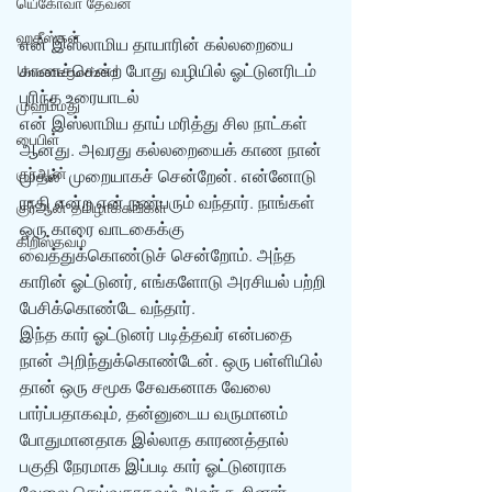
யெகோவா தேவன்
ஹதீஸ்கள்
என் இஸ்லாமிய தாயாரின் கல்லறையை 
காணச்சென்ற போது வழியில் ஓட்டுனரிடம் 
Uncategorized
புரிந்த உரையாடல்
முஹம்மது
என் இஸ்லாமிய தாய் மரித்து சில நாட்கள் 
பைபிள்
ஆனது. அவரது கல்லறையைக் காண நான் 
குர்‍ஆன்
முதல்  முறையாகச் சென்றேன். என்னோடு 
ராதி என்ற என் நண்பரும் வந்தார். நாங்கள் 
குர்‍ஆன் தமிழாக்கங்கள்
ஒரு காரை வாடகைக்கு 
கிறிஸ்தவம்
வைத்துக்கொண்டுச் சென்றோம். அந்த 
காரின் ஓட்டுனர், எங்களோடு அரசியல் பற்றி 
பேசிக்கொண்டே வந்தார்.
இந்த கார் ஓட்டுனர் படித்தவர் என்பதை 
நான் அறிந்துக்கொண்டேன். ஒரு பள்ளியில் 
தான் ஒரு சமூக சேவகனாக வேலை 
பார்ப்பதாகவும், தன்னுடைய வருமானம் 
போதுமானதாக இல்லாத காரணத்தால் 
பகுதி நேரமாக இப்படி கார் ஓட்டுனராக 