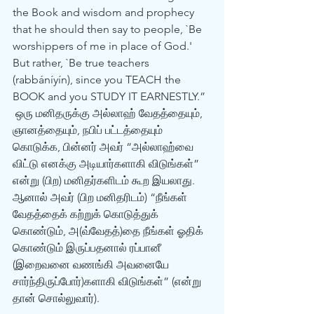
the Book and wisdom and prophecy 
that he should then say to people, `Be 
worshippers of me in place of God.' 
But rather, `Be true teachers 
(rabbáníyín), since you TEACH the 
BOOK and you STUDY IT EARNESTLY.” 
 ஒரு மனிதருக்கு அல்லாஹ் வேதத்தையும், 
ஞானத்தையும், நபிப் பட்டத்தையும் 
கொடுக்க, பின்னர் அவர் “அல்லாஹ்வை 
விட்டு எனக்கு அடியார்களாகி விடுங்கள்” 
என்று (பிற) மனிதர்களிடம் கூற இயலாது. 
ஆனால் அவர் (பிற மனிதரிடம்) “நீங்கள் 
வேதத்தைக் கற்றுக் கொடுத்துக் 
கொண்டும், அ(வ்வேதத்)தை நீங்கள் ஓதிக் 
கொண்டும் இருப்பதனால் ரப்பானீ 
(இறைவனை வணங்கி அவனையே 
சார்ந்திருப்போர்)களாகி விடுங்கள்” (என்று 
தான் சொல்லுவார்). 