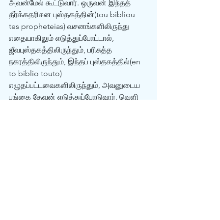
அவன்மேல் கூட்டுவார். ஒருவன் இந்தத் 
தீர்க்கதரிசன புஸ்தகத்தின்(tou bibliou 
tes propheteias) வசனங்களிலிருந்து 
எதையாகிலும் எடுத்துப்போட்டால், 
ஜீவபுஸ்தகத்திலிருந்தும், பரிசுத்த 
நகரத்திலிருந்தும், இந்தப் புஸ்தகத்தில்(en 
to biblio touto) 
எழுதப்பட்டவைகளிலிருந்தும், அவனுடைய 
பங்கை தேவன் எடுத்துப்போடுவார். வெளி 
22:18-19 
மேலே நாம் குறிப்பிட்ட வசனங்கள் நமக்கு 
“பைபிள்” என்ற வார்த்தை 
கிறிஸ்தவர்களின் பரிசுத்த புத்தகங்களில் 
இருக்கும் வார்த்தையிலிருந்து வந்தது 
என்று தெரிவிக்கின்றன. முடிவாக, 
யூதர்களின் மற்றும் கிறிஸ்தவர்களின் 
வேதத்திற்கு பயன்படுத்தப்பட்ட “பைபிள்” 