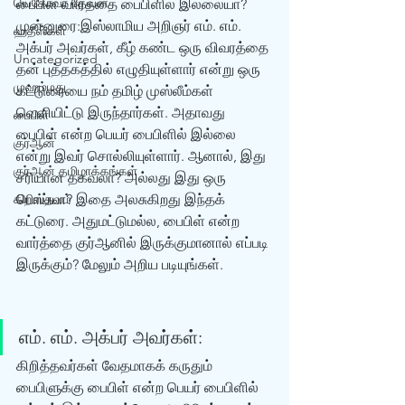
யெகோவா தேவன்
பைபிள் வார்த்தை பைபிளில் இல்லையா?    
முன்னுரை:இஸ்லாமிய அறிஞர் எம். எம். 
ஹதீஸ்கள்
அக்பர் அவர்கள், கீழ் கண்ட ஒரு விவரத்தை 
Uncategorized
தன் புத்தகத்தில் எழுதியுள்ளார் என்று ஒரு 
முஹம்மது
கட்டுரையை நம் தமிழ் முஸ்லீம்கள் 
வெளியிட்டு இருந்தார்கள். அதாவது 
பைபிள்
பைபிள் என்ற பெயர் பைபிளில் இல்லை 
குர்‍ஆன்
என்று இவர் சொல்லியுள்ளார். ஆனால், இது 
குர்‍ஆன் தமிழாக்கங்கள்
சரியான தகவலா? அல்லது இது ஒரு 
கிறிஸ்தவம்
பொய்யா? இதை அலசுகிறது இந்தக் 
கட்டுரை. அதுமட்டுமல்ல, பைபிள் என்ற 
வார்த்தை குர்‍ஆனில் இருக்குமானால் எப்படி 
இருக்கும்? மேலும் அறிய படியுங்கள். 
எம். எம். அக்பர் அவர்கள்:
கிறித்தவர்கள் வேதமாகக் கருதும் 
பைபிளுக்கு பைபிள் என்ற பெயர் பைபிளில் 