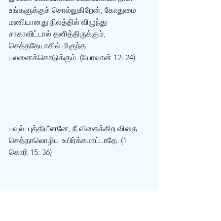
உங்களுக்குச் சொல்லுகிறேன், கோதுமை 
மணியானது நிலத்தில் விழுந்து 
சாகாவிட்டால் தனித்திருக்கும், 
செத்ததேயாகில் மிகுந்த 
பலனைக்கொடுக்கும். (யோவான் 12: 24)  
பவுல்: புத்தியீனனே, நீ விதைக்கிற விதை 
செத்தாலொழிய உயிர்க்கமாட்டாதே. (1 
கொரி 15: 36)  
80. தீவிரமான பிரச்சனைகள் 
செல்வத்தோடு தொடர்புடையவை  