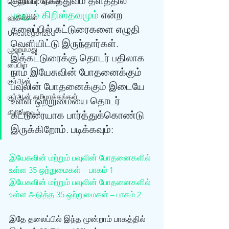
குறிப்பு: ஏகத்துவம் தளத்தில் 
யெகோவா தேவன்
பவுலும் கிறிஸ்தவமும்
 என்ற 
ஹதீஸ்கள்
தலைப்பில் கட்டுரைகளை எழுதி 
Uncategorized
வெளியிட்டு இருந்தார்கள். 
முஹம்மது
இக்கட்டுரைக்கு தொடர் பதிலாக 
பைபிள்
நாம் இயேசுவின் போதனைக்கும் 
குர்‍ஆன்
பவுலின் போதனைக்கும் இடையே 
குர்‍ஆன் தமிழாக்கங்கள்
உள்ள ஒற்றுமையை தொடர் 
கிறிஸ்தவம்
கட்டுரையாக பார்த்துக்கொண்டு 
இருக்கிறோம். படிக்கவும்:  
இயேசுவின் மற்றும் பவுலின் போதனைகளில் 
உள்ள 35 ஒற்றுமைகள் – பாகம் 1
இயேசுவின் மற்றும் பவுலின் போதனைகளில் 
உள்ள அடுத்த‌ 35 ஒற்றுமைகள் – பாகம் 2
இதே தலைப்பில் இந்த மூன்றாம் பாகத்தில் 