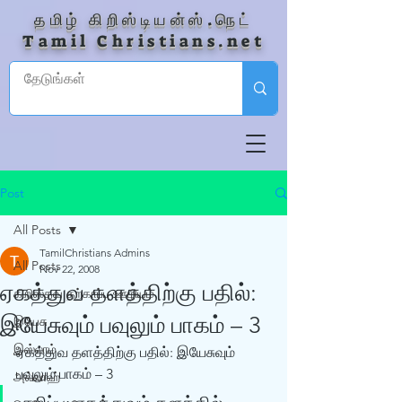
தமிழ் கிறிஸ்டியன்ஸ்.நெட்
Tamil Christians.net
Post
All Posts
TamilChristians Admins
All Posts
Nov 22, 2008
ஏகத்துவ தளத்திற்கு பதில்:
கிறிஸ்தவ தற்காப்பு ஊழியம்
இயேசுவும் பவுலும் பாகம் – 3
இயேசு
இஸ்லாம்
ஏகத்துவ தளத்திற்கு பதில்: இயேசுவும் 
பவுலும் பாகம் – 3 
அல்லாஹ்