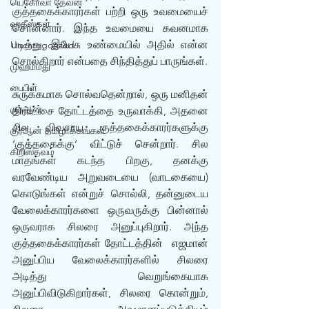
யெகோவா தேவன்
குத்தகைக்காரர்கள் பற்றி ஒரு உவமையைச் 
ஹதீஸ்கள்
சொன்னார். இந்த உவமையை கவனமாக 
படித்து, இயேசு உண்மையில் அதில் என்ன 
Uncategorized
சொல்கிறார் என்பதை சிந்தித்துப் பாருங்கள்.
முஹம்மது
பைபிள்
சுருக்கமாக சொல்வதென்றால், ஒரு மனிதன் 
குர்‍ஆன்
திராட்சை தோட்டத்தை உருவாக்கி, அதனை 
சில விவசாய குத்தகைக்காரர்களுக்கு 
குர்‍ஆன் தமிழாக்கங்கள்
‘குத்தகைக்கு’ விட்டுச் சென்றார். சில 
கிறிஸ்தவம்
மாதங்கள் கடந்த பிறகு, தனக்கு 
வரவேண்டிய அறுவடையை (வாடகையை) 
கொடுங்கள் என்றுச் சொல்லி, தன்னுடைய 
வேலைக்காரர்களை ஒருவருக்கு பின்னால் 
ஒருவராக சிலரை அனுப்புகிறார். அந்த 
குத்தகைக்காரர்கள் தோட்டத்தின்  எஜமான் 
அனுப்பிய வேலைக்காரர்களில் சிலரை 
அடித்து வெறுங்கையாக 
அனுப்பிவிடுகிறார்கள், சிலரை கொன்றும், 