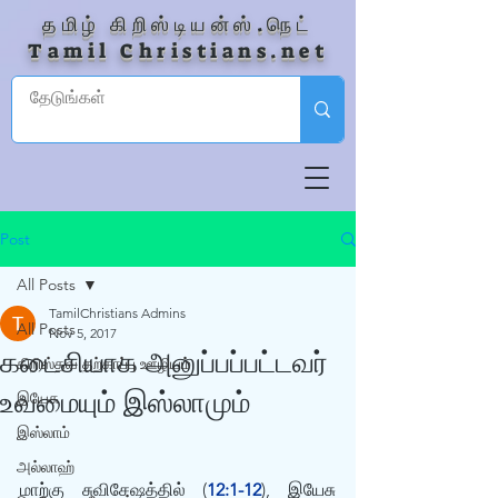
தமிழ் கிறிஸ்டியன்ஸ்.நெட்
Tamil Christians.net
Post
All Posts
TamilChristians Admins
All Posts
Nov 5, 2017
கடைசியாக அனுப்பப்பட்டவர்
கிறிஸ்தவ தற்காப்பு ஊழியம்
உவமையும் இஸ்லாமும்
இயேசு
இஸ்லாம்
அல்லாஹ்
மாற்கு சுவிசேஷத்தில் (
12:1-12
), இயேசு 