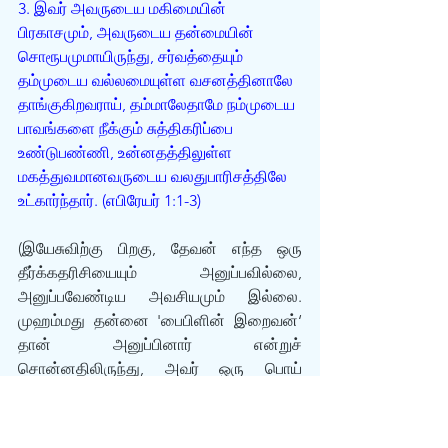
3. இவர் அவருடைய மகிமையின் 
பிரகாசமும், அவருடைய தன்மையின் 
சொரூபமுமாயிருந்து, சர்வத்தையும் 
தம்முடைய வல்லமையுள்ள வசனத்தினாலே 
தாங்குகிறவராய், தம்மாலேதாமே நம்முடைய 
பாவங்களை நீக்கும் சுத்திகரிப்பை 
உண்டுபண்ணி, உன்னதத்திலுள்ள 
மகத்துவமானவருடைய வலதுபாரிசத்திலே 
உட்கார்ந்தார். (எபிரேயர் 1:1-3)
(இயேசுவிற்கு பிறகு, தேவன் எந்த ஒரு 
தீர்க்கதரிசியையும் அனுப்பவில்லை, 
அனுப்பவேண்டிய அவசியமும் இல்லை. 
முஹம்மது தன்னை 'பைபிளின் இறைவன்‘ 
தான் அனுப்பினார் என்றுச் 
சொன்னதிலிருந்து, அவர் ஒரு பொய் 
தீர்க்கதரிசி என்று நிரூபனமாகிறது)
ஆங்கில மூலம்: 
THE LAST ONE SENT