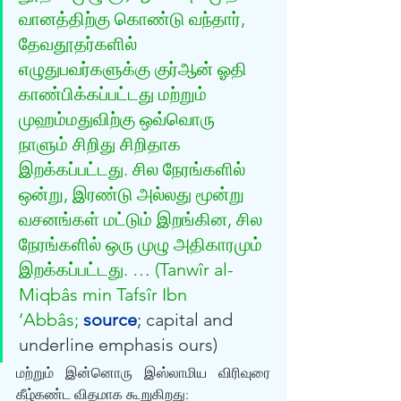
வானத்திற்கு கொண்டு வந்தார், 
தேவதூதர்களில் 
எழுதுபவர்களுக்கு குர்‍ஆன் ஓதி 
காண்பிக்கப்பட்டது மற்றும் 
முஹம்மதுவிற்கு ஒவ்வொரு 
நாளும் சிறிது சிறிதாக 
இறக்கப்பட்டது. சில நேரங்களில் 
ஒன்று, இரண்டு அல்லது மூன்று 
வசனங்கள் மட்டும் இறங்கின, சில 
நேரங்களில் ஒரு முழு அதிகாரமும் 
இறக்கப்பட்டது. … (Tanwîr al-
Miqbâs min Tafsîr Ibn 
‘Abbâs; 
source
; capital and 
underline emphasis ours)
மற்றும் இன்னொரு இஸ்லாமிய விரிவுரை 
கீழ்கண்ட விதமாக கூறுகிறது: