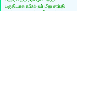
பகுதியாக நபி(அவர் மீது சாந்தி 
உண்டாகட்டும்)க்கு இறக்கப்பட்டது. 
(Tanwîr al-Miqbâs min Tafsîr Ibn 
‘Abbâs; 
source
)
இஸ்லாமியர்கள் கொடுக்கும் விளக்கத்தில் 
உள்ள பிரச்சனையை வாசகர்கள் உடனே 
கண்டுக்கொள்ளலாம். இரண்டு வகைகளில் 
குர்‍ஆன் இறக்கப்பட்டதாக குர்‍ஆன் எங்கும் 
சொல்வதில்லை. அதாவது, முதலாவதாக‌ 
ஒரு முறை முழு குர்‍ஆனும் கீழ் வானம் 
வரைக்கும் இறக்கப்பட்டது என்றும், 
இரண்டாவதாக, பகுதி பகுதியாக 
முஹம்மதுவிற்கு இறக்கப்பட்டதென்றும் 
குர்‍ஆன் சொல்வதில்லை. இஸ்லாமியர்கள் 
கொடுக்கும் இந்த விளக்கங்களெல்லாம் 
தங்கள் வேதத்தில் உள்ள பெரிய தவறை சரி 
செய்ய கொடுக்கப்படும் விளக்கங்களே. 