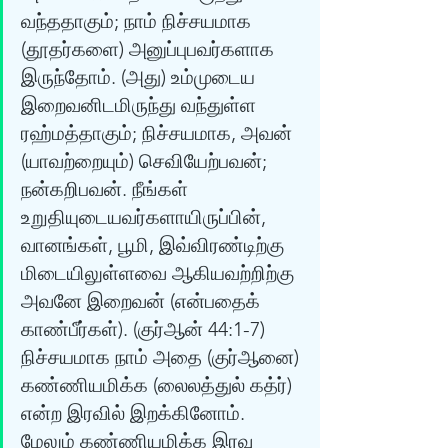
வந்ததாகும்; நாம் நிச்சயமாக 
(தூதர்களை) அனுப்புபவர்களாக 
இருந்தோம். (அது) உம்முடைய 
இறைவனிடமிருந்து வந்துள்ள 
ரஹ்மத்தாகும்; நிச்சயமாக, அவன் 
(யாவற்றையும்) செவியேற்பவன்; 
நன்கறிபவன். நீங்கள் 
உறுதியுடையவர்களாயிருப்பின், 
வானங்கள், பூமி, இவ்விரண்டிற்கு 
மிடையிலுள்ளவை ஆகியவற்றிற்கு 
அவனே இறைவன் (என்பதைக் 
காண்பீர்கள்). (குர்‍ஆன் 44:1-7) 
நிச்சயமாக நாம் அதை (குர்ஆனை) 
கண்ணியமிக்க (லைலத்துல் கத்ர்) 
என்ற இரவில் இறக்கினோம். 
மேலும் கண்ணியமிக்க இரவு 