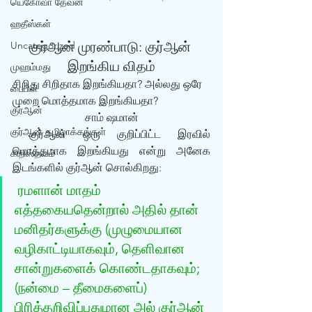
யெகோவா தேவன்
ஹதீஸ்கள்
குர்‍ஆன் முரண்பாடு: குர்‍ஆன் 
Uncategorized
இறங்கிய விதம்
முஹம்மது
சிறிது சிறிதாக இறங்கியதா? அல்லது ஒரே 
பைபிள்
முறை மொத்தமாக இறங்கியதா?
குர்‍ஆன்
சாம் ஷமான்
குர்‍ஆன் தமிழாக்கங்கள்
 குர்‍ஆன் ஒரு குறிப்பிட்ட இரவில் 
மொத்தமாக இறங்கியது என்று அனேக 
கிறிஸ்தவம்
இடங்களில் குர்‍ஆன் சொல்கிறது:
ரமளான் மாதம் 
எத்தகையதென்றால் அதில் தான் 
மனிதர்களுக்கு (முழுமையான 
வழிகாட்டியாகவும், தெளிவான 
சான்றுகளைக் கொண்டதாகவும்; 
(நன்மை – தீமைகளைப்) 
பிரித்தறிவிப்பதுமான அல் குர்ஆன் 