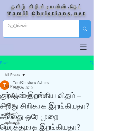
தமிழ் கிறிஸ்டியன்ஸ்.நெட்
Tamil Christians.net
Post
All Posts
TamilChristians Admins
All Posts
Aug 26, 2010
குர்‍ஆன் இறங்கிய விதம் –
கிறிஸ்தவ தற்காப்பு ஊழியம்
சிறிது சிறிதாக இறங்கியதா?
இயேசு
இஸ்லாம்
அல்லது ஒரே முறை
அல்லாஹ்
மொத்தமாக இறங்கியதா?