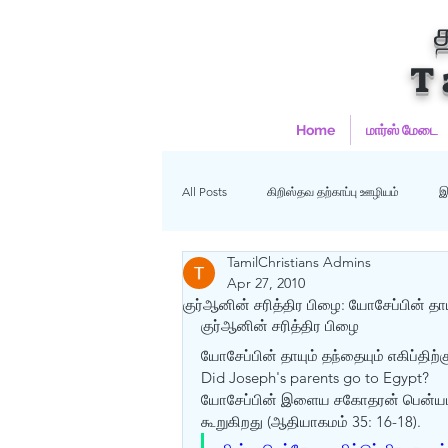
T
Home
மார்ஸ் மேடை
All Posts
கிறிஸ்தவ தற்காப்பு ஊழியம்
இ
TamilChristians Admins
ஹதீஸ்கள்
Uncategorized
மு
Apr 27, 2010
குர்ஆனின் சரித்திர பிழை: யோசேப்பின் தாய
குர்ஆனின் சரித்திர பிழை 
கிறிஸ்தவம்
யோசேப்பின் தாயும் தந்தையும் எகிப்திற
Did Joseph's parents go to Egypt? 
யோசேப்பின் இளைய சகோதரன் பென்யமீன் 
கூறுகிறது (ஆதியாகமம் 35: 16-18). 