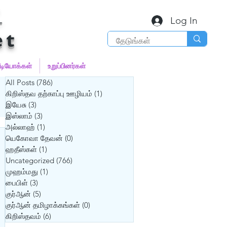
்
Log In
et
ீடியோக்கள்
உறுப்பினர்கள்
All Posts
(786)
786 posts
கிறிஸ்தவ தற்காப்பு ஊழியம்
(1)
1 post
இயேசு
(3)
3 posts
இஸ்லாம்
(3)
3 posts
அல்லாஹ்
(1)
1 post
யெகோவா தேவன்
(0)
0 posts
ஹதீஸ்கள்
(1)
1 post
Uncategorized
(766)
766 posts
முஹம்மது
(1)
1 post
பைபிள்
(3)
3 posts
குர்‍ஆன்
(5)
5 posts
குர்‍ஆன் தமிழாக்கங்கள்
(0)
0 posts
கிறிஸ்தவம்
(6)
6 posts