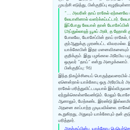
முயற்சி எடுத்து, பின்குறிப்பு எழுதியுள்ளா
“… அவரின் தாய் ராகேல் ஏற்கனவே ம
லேயாளினால் வளர்க்கப்பட்டார். லே
இப்போது லேயாள் தான் யோசேப்பின் 
(அப்துல்லாஹ் யூசுப் அலி, த ஹோலி கு
போலவே, யோசேப்பின் தாய் ராகேல், ம
குர்ஆனுக்கு முரண்பட்ட விவரமல்ல.
யாக்கோபின் இதர மனைவிகளையும் கு
குறிக்கும். இது பழங்கால அரேபிய ப
ஒருவர் “தாய்” என்று அழைக்கலாம். 
பின்குறிப்பு: 96) 
இந்த நிகழ்ச்சியைப் பொருத்தவரையில் அ
ஏனென்றால் யாக்கோபு ஒரு அரேபியர் அல
ராகேல் மரித்துவிட்டபடியால் இவ்விருவ
ஏற்றுக்கொள்ளவேண்டும். மேலும் யோசேப்
ஆனாலும், மேற்கண்ட இரண்டு இஸ்லாமியர
அதனை காப்பாற்ற முடியவில்லை. ராகேலி
கூறுகிறது, அதுவும் யாக்கோபும் தன் கு
மரித்தார். 
அதற்குப்பின்பு, யாக்கோபு பெயெர்செ