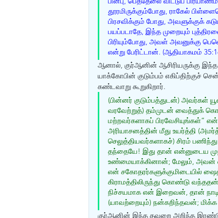
பின்பு, பெத்தேலை விட்டுப் பிரயாணம்
தூரமிருக்கும்போது, ராகேல் பிள்ளை
பிரசவிக்கும் போது, அவளுக்குக் கட
பயப்படாதே, இந்த முறையும் புத்தி
பிரியும்போது, அவள் அவனுக்கு பெ
என்று பேரிட்டான். (ஆதியாகமம் 35:1
ஆனால், குர்ஆனின் ஆசிரியருக்கு இந்த
யாக்கோபின் குடும்பம் எகிப்திற்குச் 
கண்டவாறு கூறுகிறார். 
(பின்னர் குடும்பத்துடன்) அவர்கள்
வரவேற்றுத்) தம்முடன் வைத்துக் கொ
மற்றவர்களாகப் பிரவேசியுங்கள்” என்
அரியாசனத்தின் மீது உயர்த்தி (அமர்
செலுத்தியவர்களாகச்) சிரம் பணிந்து
தந்தையே! இது தான் என்னுடைய ம
உண்மையாக்கினான்; மேலும், அவன் 
என் சகோதரர்களுக்குமிடையில் ஷை
கிராமத்திலிருந்து கொண்டு வந்ததன
நிச்சயமாக என் இறைவன், தான் நாட
(யாவற்றையும்) நன்கறிந்தவன்; மிக்
குர்ஆனின் இந்த தவறை அறிந்த இரண்டு