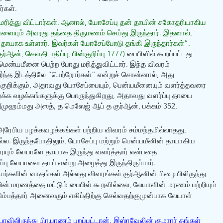
ர்கள். 
ரித்து விட்டார்கள். ஆனால், யோசேப்பு தன் தாயின் சகோதரியாகிய 
யாளையும் அவரது தந்தை திருமணம் செய்து இருந்தார். இதனால், 
தாயாக உள்ளார். இவர்கள் யோசேப்போடு தங்கி இருந்தார்கள்”. 
ர்ஆன், சௌதி பதிப்பு, பின்குறிப்பு 1777) 
பைபிளில் கூறப்பட்டது 
ென்யமீனை பெற்ற போது மரித்துவிட்டார். இந்த விவரம் 
 இந்த இடத்திலே “பெற்றோர்கள்” என்றுச் சொன்னால், அது 
றிக்கும், அதாவது யோசேப்பையும், பென்யமீனையும் வளர்த்தவரை 
ழக்க வழக்கங்களுக்கு பொருந்துகிறது, அதாவது வளர்ப்பு தாயை 
(முஹம்மது அஸத், த மெஸேஜ் ஆப் த குர்ஆன், பக்கம் 352, 
ரேபிய பழக்கவழக்கங்கள் பற்றிய விவரம் சம்மந்தமில்லாதது, 
்ல. இருந்தபோதிலும், யோசேப்பு மற்றும் பென்யமீனின் தாயாகிய 
ரையும் லேயாளே தாயாக இருந்து வளர்த்தார் என்பதை 
பு லேயாளை தாய் என்று அழைத்து இருந்திருப்பார். 
்களின் வாதங்கள் அல்லது விவரங்கள் குர்ஆனின் பிழையிலிருந்து 
ன் மரணத்தை மட்டும் பைபிள் கூறவில்லை, லேயாளின் மரணம் பற்றியும் 
டும்பத்தார் அனைவரும் எகிப்திற்கு செல்வதற்குமுன்பாக லேயாள் 
பாவிலிருந்து பிரயாணம் புறப்பட்டான். இஸ்ரவேலின் குமாரர் தங்கள் 