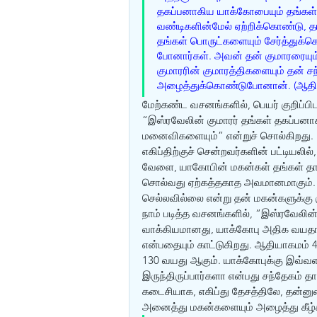
தகப்பனாகிய யாக்கோபையும் தங்கள
வண்டிகளின்மேல் ஏற்றிக்கொண்டு, தங
தங்கள் பொருட்களையும் சேர்த்துக்கொ
போனார்கள். அவன் தன் குமாரரையும் 
குமாரரின் குமாரத்திகளையும் தன் 
அழைத்துக்கொண்டுபோனான். (ஆதிய
மேற்கண்ட வசனங்களில், பெயர் குறிப்ப
“இஸ்ரவேலின் குமாரர் தங்கள் தகப்பனா
மனைவிகளையும்” என்றுச் சொல்கிறது. 
எகிப்திற்குச் சென்றவர்களின் பட்டியல
வேளை, யாகோபின் மகன்கள் தங்கள் தாய்ம
சொல்வது ஏற்கத்தகாத அவமானமாகும்.
செல்லவில்லை என்று தன் மகன்களுக்கு ஞா
நாம் படித்த வசனங்களில், “இஸ்ரவேலின
வாக்கியமானது, யாக்கோபு அதிக வயதான
என்பதையும் காட்டுகிறது. ஆதியாகமம் 4
130 வயது ஆகும். யாக்கோபுக்கு இவ்வ
இருந்திருப்பார்களா என்பது சந்தேகம் தா
கடைசியாக, எகிப்து தேசத்திலே, தன்னு
அனைத்து மகன்களையும் அழைத்து கீழ்க