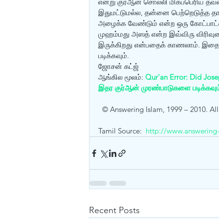
என்று குர்ஆன் சொல்லி மிகப்பெரிய தவ
இதுமட்டுமல்ல, தன்னை பெற்றெடுத்த தா
அழைக்க வேண்டும் என்ற ஒரு கோட்பாட்டை 
முஹம்மது அஸத் என்ற இவ்விரு விரிவுர
இருக்கிறது என்பதைக் காணலாம். இதைப
படிக்கவும். 
ஜோசன் கட்ஜ் 
ஆங்கில மூலம்: 
Qur'an Error: Did Jose
இதர குர்ஆன் முரண்பாடுகளை படிக்கவும
  © Answering Islam, 1999 – 2010. All
Tamil Source:  
http://www.answering-
Recent Posts