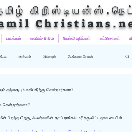
தமிழ் கிறிஸ்டியன்ஸ்.நெட
amil Christians.n
பாடல்கள்
பைபிள்-Bible
கேள்வி பதில்கள்
கட்டுரைகள்
வ
யேசு
இஸ்லாம்
அல்லாஹ்
யெகோவா தேவன்
ஹம்மது
பைபிள்
குர்‍ஆன்
குர்‍ஆன் தமிழாக்கங்கள்
ும் தந்தையும் எகிப்திற்கு சென்றார்களா?
்கு சென்றார்களா?
பிறந்த பிறகு, அவர்களின் தாய் ராகேல் மரித்துவிட்டதாக பைபிள் 