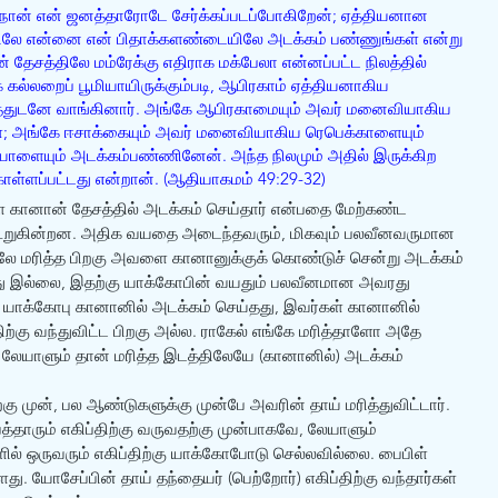
நான் என் ஜனத்தாரோடே சேர்க்கப்படப்போகிறேன்; ஏத்தியனான 
ிலே என்னை என் பிதாக்களண்டையிலே அடக்கம் பண்ணுங்கள் என்று 
 தேசத்திலே மம்ரேக்கு எதிராக மக்பேலா என்னப்பட்ட நிலத்தில் 
 கல்லறைப் பூமியாயிருக்கும்படி, ஆபிரகாம் ஏத்தியனாகிய 
த்துடனே வாங்கினார். அங்கே ஆபிரகாமையும் அவர் மனைவியாகிய 
்; அங்கே ஈசாக்கையும் அவர் மனைவியாகிய ரெபெக்காளையும் 
ாளையும் அடக்கம்பண்ணினேன். அந்த நிலமும் அதில் இருக்கிற 
 கொள்ளப்பட்டது என்றான். (ஆதியாகமம் 49:29-32)
ானான் தேசத்தில் அடக்கம் செய்தார் என்பதை மேற்கண்ட 
கூறுகின்றன. அதிக வயதை அடைந்தவரும், மிகவும் பலவீனவருமான 
லே மரித்த பிறகு அவளை கானானுக்குக் கொண்டுச் சென்று அடக்கம் 
்கது இல்லை, இதற்கு யாக்கோபின் வயதும் பலவீனமான அவரது 
 யாக்கோபு கானானில் அடக்கம் செய்தது, இவர்கள் கானானில் 
திற்கு வந்துவிட்ட பிறகு அல்ல. ராகேல் எங்கே மரித்தாளோ அதே 
, லேயாளும் தான் மரித்த இடத்திலேயே (கானானில்) அடக்கம் 
 
்கு முன், பல ஆண்டுகளுக்கு முன்பே அவரின் தாய் மரித்துவிட்டார். 
்தாரும் எகிப்திற்கு வருவதற்கு முன்பாகவே, லேயாளும் 
ில் ஒருவரும் எகிப்திற்கு யாக்கோபோடு செல்லவில்லை. பைபிள் 
து. யோசேப்பின் தாய் தந்தையர் (பெற்றோர்) எகிப்திற்கு வந்தார்கள் 