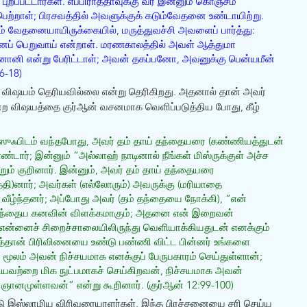
 புறப்பட்டார்கள். எப்பிராத்தாவுக்கு வர இன்னும் கொஞ்சம் 
பெற்றாள்; பிரசவத்தில் அவளுக்குக் கடும்வேதனை உண்டாயிற்று. 
ும் வேதனையாயிருக்கையில், மருத்துவச்சி அவளைப் பார்த்து: 
ரனைப் பெறுவாய் என்றாள். மரணகாலத்தில் அவள் ஆத்துமா 
னொனி என்று பேரிட்டாள்; அவன் தகப்பனோ, அவனுக்கு பென்யமீன் 
6-18)
 விஷயம் தெரியவில்லை என்று தெரிகிறது. அதனால் தான் அவர் 
சென்ற விஷயத்தை குர்ஆன் வசனமாக வெளிப்படுத்திய போது, கீழ் 
 யூஸுஃபிடம் வந்தபோது, அவர் தம் தாய் தந்தையரை (கண்ணியத்துடன் 
ண்டார்; இன்னும் “அல்லாஹ் நாடினால் நீங்கள் மிஸ்ருக்குள் அச்ச 
றும் குறினார். இன்னும், அவர் தம் தாய் தந்தையரை 
த்தி)னார்; அவர்கள் (எல்லோரும்) அவருக்கு (மரியாதை 
 வீழ்ந்தனர்; அப்போது அவர் (தம் தந்தையை நோக்கி), “என் 
ுந்தைய கனவின் விளக்கமாகும்; அதனை என் இறைவன் 
என்னைச் சிறைச்சாலையிலிருந்து வெளியாக்கியதுடன் எனக்கும் 
த்தான் பிரிவினையை உண்டு பண்ணி விட்ட பின்னர் உங்களை 
் மூலம் அவன் நிச்சயமாக எனக்குப் பேருபகாரம் செய்துள்ளான்; 
ியவற்றை மிக நுட்பமாகச் செய்கிறவன், நிச்சயமாக அவன் 
க ஞானமுள்ளவன்” என்று கூறினார். (குர்ஆன் 12:99-100)
 இஸ்லாமிய விரிவுரையாளர்கள், இந்த பிரச்சனையை சரி செய்ய 