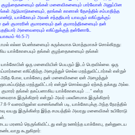
் குழந்தைகளையும் தங்கள் மனைவிகளையும் பார்வோன் அனுப்பின 
்கள் ஆடுமாடுகளையும், தாங்கள் கானான் தேசத்தில் சம்பாதித்த 
ண்டு, யாக்கோபும் அவன் சந்ததியார் யாவரும் எகிப்துக்குப் 
தன் குமாரரின் குமாரரையும் தன் குமாரத்திகளையும் தன் 
சந்ததியார் அனைவரையும் எகிப்துக்குத் தன்னோடே 
ாகமம் 46:5-7)
ிடாமல் எல்லா பெண்களையும் சுருக்கமாக மொத்தமாகச் சொல்கிறது: 
கிய யாக்கோபையும் தங்கள் குழந்தைகளையும் தங்கள் 
ில், யாக்கோபின் ஒரு மனைவியின் பெயரும் இடம் பெறவில்லை. ஒரு 
ார்களை எகிப்திற்கு அழைத்துச் செல்ல மறந்துவிட்டார்கள் என்றுச் 
 அதே போல, யாக்கோபு தன் மனைவிகளை ஏன் அழைத்துச் 
பகப்படுத்த மறந்துவிட்டார் என்றுச் சொல்வதும் ஏற்கத் தக்கது அல்ல. 
் குமாரர் தங்கள் தகப்பனாகிய யாக்கோபையும் …” என்ற 
வராக இருக்கிறார் என்றும் அவர் பலவீனமாக இருக்கிறார் 
7:8-9 வரையிலுள்ள வசனங்களின் படி, யாக்கோபுக்கு அந்த நேரத்தில் 
ளவு வயது இருக்கின்ற இந்த சமயத்தில் அவரது மனைவிகள் உயிரோடு 
ன். 
டைய மரணம் நெருங்கிவிட்டது என்று உணர்ந்த யாக்கோபு, தன்னுடைய 
ண்டவாறு கூறுகிறார்: 