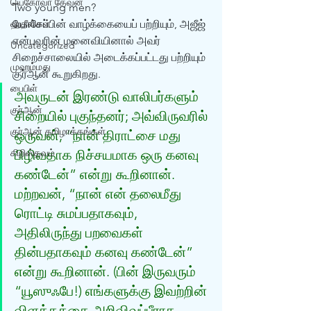
யெகோவா தேவன்
Two young men?
ஹதீஸ்கள்
யோசேப்பின் வாழ்க்கையைப் பற்றியும், அஜீஜ் 
என்பவரின் மனைவியினால் அவர் 
Uncategorized
சிறைச்சாலையில் அடைக்கப்பட்டது பற்றியும் 
முஹம்மது
குர்ஆன் கூறுகிறது. 
பைபிள்
அவருடன் இரண்டு வாலிபர்களும் 
குர்‍ஆன்
சிறையில் புகுந்தனர்; அவ்விருவரில் 
குர்‍ஆன் தமிழாக்கங்கள்
ஒருவன், “நான் திராட்சை மது 
கிறிஸ்தவம்
பிழிவதாக நிச்சயமாக ஒரு கனவு 
கண்டேன்” என்று கூறினான். 
மற்றவன், “நான் என் தலைமீது 
ரொட்டி சுமப்பதாகவும், 
அதிலிருந்து பறவைகள் 
தின்பதாகவும் கனவு கண்டேன்” 
என்று கூறினான். (பின் இருவரும் 
“யூஸுஃபே!) எங்களுக்கு இவற்றின் 
விளக்கத்தை அறிவிவப்பீராக 