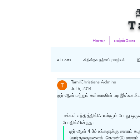
T
Home
மார்ஸ் மேடை
All Posts
கிறிஸ்தவ தற்காப்பு ஊழியம்
இ
TamilChristians Admins
ஹதீஸ்கள்
Uncategorized
மு
Jul 6, 2014
குர்-ஆன் மற்றும் சுன்னாவின் படி இஸ்லாமிய
கிறிஸ்தவம்
மக்கள் சந்தித்திக்கொள்ளும் போது ஒருவர
போதிக்கின்றது:
குர்-ஆன் 4:86 உங்களுக்கு ஸலாம் 
(வார்த்தைகளைக்  கொண்டு) ஸலாம் கூ