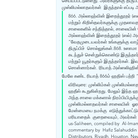
செய்யப்பட்டுள்ளது. அவர்களுக்கு திருப்பி
முஸ்லிமல்லாதவர்கள்  இருந்தால் எப்படி 
866. அல்லாஹ்வின் இறைத்தூதர் (ஸல
மற்றும் கிறிஸ்தவர்களுக்கு முதலாவத
சாலைகளில் சந்தித்தால், சாலையின் ந
அல்லாஹ்வின் இறைத்தூதர் (ஸல்) அ
“வேதமுடையவர்கள் உங்களுக்கு வாழ்த
திருப்பிச்  சொல்லுங்கள்.868. உஸா
கடந்துச் சென்றுக்கொண்டு இருந்தார்
மற்றும் யூதர்களும் இருந்தார்கள். 
சொன்னார்கள். (ரியாத் அஸ்ஸலிஹின் 
மேலே கண்ட ரியாத் 866ம் ஹதிஸ் பற்றி “
விரிவுரை: முஸ்லிம்கள் முஸ்லிமல்லா
ஹதீஸ் கூறுகின்றது. மேலும் இந்த ஹ
அந்த சாலை மக்களால் நிரம்பியிருக்க
முஸ்லிமல்லாதவர்கள் சாலையின்  ஓரம
மேன்மையை நமக்கு  எடுத்துக்காட்ட
மரியாதைக்  குறைவையும், அவர்கள்
us-Saliheen, compiled by  Al-Ima
commentary by  Hafiz Salahuddin Y
Distributors, Riyadh, Houston, New