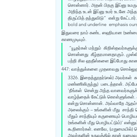
சொன்னார். அதன் பிறகு இப்னு உமருக்
அறிந்த உடன் இப்னு உமர் உடனே அந்
திருப்பித் தந்துவிடு”  என்று கேட்டா
bold and underline  emphasis ours
இதுவரை நாம் கண்ட ஸஹியான (உண்மைய
காணமுடியும்.
 “யூதர்கள் மற்றும்  கிறிஸ்தவர்களுக
சொன்னது  கீழ்தரமானதாகும். முஸ்லிம
பற்றி சில ஹதீஸ்களை இப்போது காண்
447: வாத்துக்களை முதலாவது சொல்லுத
3326. இறைத்தூதர்(ஸல்) அவர்கள்  
மண்ணிலிருந்து)  படைத்தான். அப்பே
'நீங்கள்  சென்று அந்த வானவர்களுக்க
வாழ்த்தைக் கேட்டுக் கொள்ளுங்கள்.
என்று சொன்னான். அவ்வாறே ஆதம்(
அலைக்கும் – உங்களின் மீது  சாந்தி 
மீதும் சாந்தியும் கருணையும் பொழி
(உங்களின் மீது பொழியட்டும்)' என்
கூறினார்கள். எனவே, (மறுமையில்) ச
அவர்களின் உருவத்தில் தான் நுழைவ