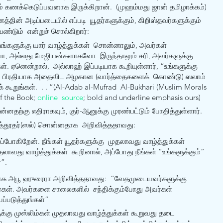
ம் கணக்கெடுப்பவனாக இருக்கிறான்.  (முஹம்மது ஜான் தமிழாக்கம்)
தின் அடிப்படையில் எப்படி  யூதர்களுக்கும், கிறிஸ்தவர்களுக்கும் 
ண்டும்  என்றுச் சொல்கிறார்:
ங்களுக்கு யார் வாழ்த்துக்கள்  சொன்னாலும், அவர்கள் 
, அல்லது மேஜியன்களாகவோ  இருந்தாலும் சரி, அவர்களுக்கு 
கள். ஏனென்றால்,  அல்லாஹ் இப்படியாக கூறியுள்ளார், “உங்களுக்கு 
குப் பிரதியாக அதைவிட அழகான (வார்த்தைகளைக்  கொண்டு) ஸலாம் 
 கூறுங்கள்.  . . “(Al-Adab al-Mufrad  Al-Bukhari (Muslim Morals 
f the Book; 
online  source
; bold and underline emphasis ours)
னதற்கு எதிராகவும், குர்-ஆனுக்கு முரண்பட்டும் போதித்துள்ளார்.
த்தூதர்(ஸல்) சொன்னதாக  அறிவித்ததாவது: 
்போகிறேன். நீங்கள் யூதர்களுக்கு  முதலாவது வாழ்த்துக்கள் 
தலாவது வாழ்த்துக்கள்  கூறினால், அப்போது நீங்கள் “உங்களுக்கும்”  
்”.
ாக அபூ ஹுரைரா அறிவித்ததாவது:  “வேதமுடையவர்களுக்கு 
்கள். அவர்களை சாலைகளில்  சந்திக்கும்போது அவர்கள் 
்படுத்துங்கள்” 
க்கு முஸ்லிம்கள் முதலாவது வாழ்த்துக்கள் கூறுவது தடை  