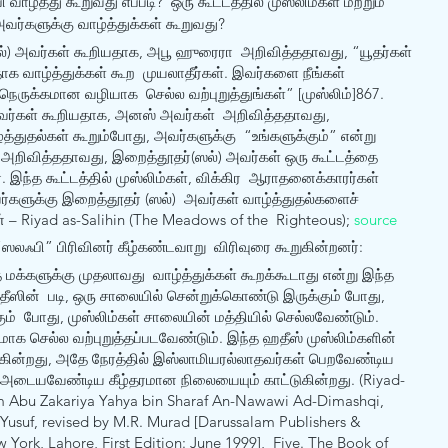
 வாழ்த்து கூறுவது எப்படி?  ஒரு கூட்டத்தில் முஸ்லிம்கள் மற்றும் 
அவர்களுக்கு வாழ்த்துக்கள் கூறுவது?
்) அவர்கள் கூறியதாக, அபூ ஹுரைரா  அறிவித்ததாவது, “யூதர்கள் 
ாக வாழ்த்துக்கள் கூற  முயலாதீர்கள். இவர்களை நீங்கள் 
ெருக்கமான வழியாக  செல்ல வற்புறுத்துங்கள்” [முஸ்லிம்]867. 
வர்கள் கூறியதாக, அனஸ் அவர்கள்  அறிவித்ததாவது, 
்துதல்கள் கூறும்போது, அவர்களுக்கு  “உங்களுக்கும்” என்று 
மா அறிவித்ததாவது, இறைத்தூதர்(ஸல்) அவர்கள் ஒரு கூட்டத்தை  
. இந்த கூட்டத்தில் முஸ்லிம்கள், விக்கிர  ஆராதனைக்காரர்கள் 
இவர்களுக்கு இறைத்தூதர் (ஸல்)  அவர்கள் வாழ்த்துதல்களைச் 
– Riyad as-Salihin (The Meadows of the  Righteous); 
source
ஸலஃபி” பிரிவினர் கீழ்கண்டவாறு  விரிவுரை கூறுகின்றனர்:
த மக்களுக்கு முதலாவது  வாழ்த்துக்கள் கூறக்கூடாது என்று இந்த 
தீஸின்  படி, ஒரு சாலையில் சென்றுக்கொண்டு இருக்கும் போது, 
ும்  போது, முஸ்லிம்கள் சாலையின் மத்தியில் செல்லவேண்டும். 
ாக செல்ல வற்புறுத்தப்படவேண்டும். இந்த ஹதீஸ் முஸ்லிம்களின் 
ுகின்றது, அதே நேரத்தில் இஸ்லாமியரல்லாதவர்கள் பெறவேண்டிய 
 அடையவேண்டிய கீழ்தரமான நிலையையும் காட்டுகின்றது. (Riyad-
m Abu Zakariya Yahya bin Sharaf An-Nawawi Ad-Dimashqi, 
usuf, revised by M.R. Murad [Darussalam Publishers &  
 York, Lahore, First Edition: June 1999],  Five. The Book of 