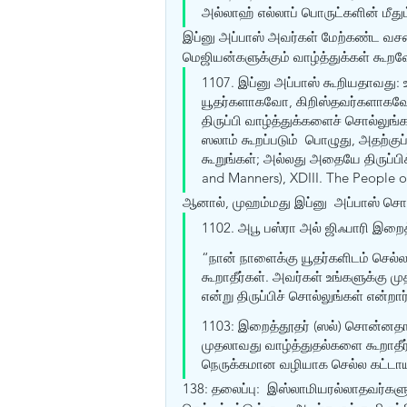
அல்லாஹ் எல்லாப் பொருட்களின் மீது
இப்னு அப்பாஸ் அவர்கள் மேற்கண்ட வசனத்
மெஜியன்களுக்கும் வாழ்த்துக்கள் கூறவே
1107. இப்னு அப்பாஸ் கூறியதாவது: உ
யூதர்களாகவோ, கிறிஸ்தவர்களாகவோ
திருப்பி வாழ்த்துக்களைச் சொல்லுங்
ஸலாம் கூறப்படும்  பொழுது, அதற்
கூறுங்கள்; அல்லது அதையே திருப்பிக்
and Manners), XDIII. The People o
ஆனால், முஹம்மது இப்னு  அப்பாஸ் சொன்
1102. அபூ பஸ்ரா அல் ஜிஃபாரி இறை
“நான் நாளைக்கு யூதர்களிடம் செல்லப
கூறாதீர்கள். அவர்கள் உங்களுக்கு மு
என்று திருப்பிச் சொல்லுங்கள் என்றார
1103: இறைத்தூதர் (ஸல்) சொன்னத
முதலாவது வாழ்த்துதல்களை கூறாதீர
நெருக்கமான வழியாக செல்ல கட்டாயப
138: தலைப்பு:  இஸ்லாமியரல்லாதவர்களு