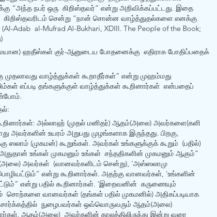
கு “அந்த நபர் ஒரு  கிறிஸ்தவர்” என்று அறிவிக்கப்பட்டது. இதை 
த  கிறிஸ்தவரிடம் சென்று “நான் சொன்ன வாழ்த்துதல்களை எனக்கு 
ர். (Al-Adab  al-Mufrad Al-Bukhari, XDIII. The People of the Book; 
)
ான) ஹதீஸ்கள் குர்-ஆனுடைய போதனைக்கு  எதிராக போதிப்பதைக் 
்கு முதலாவது வாழ்த்துக்கள் கூறாதீர்கள்” என்று முஹம்மது 
்கள் எப்படி தங்களுக்குள் வாழ்த்துக்கள் கூறினார்கள்  என்பதைப் 
போம்.   
ல்:
கூறினார்கள்: அல்லாஹ் (முதல் மனிதர்) ஆதம்(அலை) அவர்களை(களி 
ாது அவர்களின் உயரம் அறுபது முழங்களாக இருந்தது. பிறகு, 
ு ஸலாம் (முகமன்) கூறுங்கள். அவர்கள் உங்களுக்குக் கூறும்  (பதில்) 
 அதுதான் உங்கள் முகமனும் உங்கள்  சந்ததிகளின் முகமனும் ஆகும்” 
அலை) அவர்கள்  (வானவர்களிடம் சென்று), 'அஸ்ஸலாமு 
பொழியட்டும்” என்று கூறினார்கள். அதற்கு வானவர்கள், 'உங்களின்  
யட்டும்” என்று பதில் கூறினார்கள். 'இறைவனின்  கருணையும் 
னும்  சொற்களை வானவர்கள் (தங்கள் பதில் முகமனில்) அதிகப்படியாக 
ொர்க்கத்தில்  நுழைபவர்கள் ஒவ்வொருவரும் ஆதம்(அலை) 
ார்கள். ஆதம்(அலை)  அவர்களின் காலத்திலிருந்து இன்று வரை 