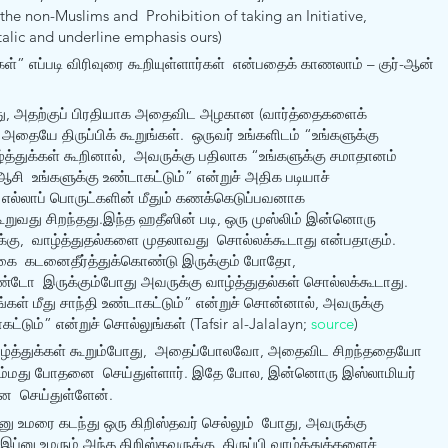
he non-Muslims and  Prohibition of taking an Initiative, 
italic and underline emphasis ours)
கள்” எப்படி விரிவுரை கூறியுள்ளார்கள்  என்பதைக் காணலாம் – குர்-ஆன் 
ுது, அதற்குப் பிரதியாக அதைவிட அழகான (வார்த்தைகளைக்  
தையே திருப்பிக் கூறுங்கள்.  ஒருவர் உங்களிடம் “உங்களுக்கு 
்துக்கள் கூறினால்,  அவருக்கு பதிலாக “உங்களுக்கு சமாதானம் 
ஆசி  உங்களுக்கு உண்டாகட்டும்” என்றுச் அதிக படியாச் 
 எல்லாப் பொருட்களின் மீதும் கணக்கெடுப்பவனாக 
 கூறுவது சிறந்தது.இந்த ஹதீஸின் படி, ஒரு முஸ்லிம் இன்னொரு 
க்கு,  வாழ்த்துதல்களை முதலாவது  சொல்லக்கூடாது என்பதாகும். 
்கை  கடனைதீர்த்துக்கொண்டு இருக்கும் போதோ, 
ண்டோ  இருக்கும்போது அவருக்கு வாழ்த்துதல்கள் சொல்லக்கூடாது. 
்கள் மீது சாந்தி உண்டாகட்டும்” என்றுச் சொன்னால், அவருக்கு  
ட்டும்” என்றுச் சொல்லுங்கள் (Tafsir al-Jalalayn; 
source
)
வாழ்த்துக்கள் கூறும்போது,  அதைப்போலவோ, அதைவிட சிறந்ததையோ 
ுஹம்மது போதனை  செய்துள்ளார். இதே போல, இன்னொரு இஸ்லாமியர் 
  செய்துள்ளேன்.
்னு உமரை கடந்து ஒரு கிறிஸ்தவர் செல்லும்  போது, அவருக்கு 
ப்னு உமரும் அந்த கிறிஸ்தவருக்கு  திருப்பி வாழ்த்துக்களைச் 