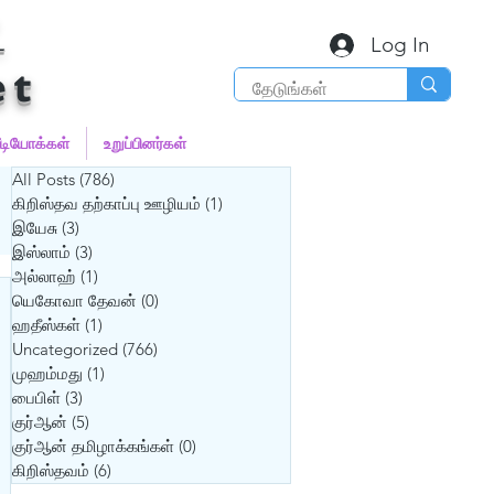
்
Log In
et
ீடியோக்கள்
உறுப்பினர்கள்
All Posts
(786)
786 posts
கிறிஸ்தவ தற்காப்பு ஊழியம்
(1)
1 post
இயேசு
(3)
3 posts
இஸ்லாம்
(3)
3 posts
அல்லாஹ்
(1)
1 post
யெகோவா தேவன்
(0)
0 posts
ஹதீஸ்கள்
(1)
1 post
Uncategorized
(766)
766 posts
முஹம்மது
(1)
1 post
பைபிள்
(3)
3 posts
குர்‍ஆன்
(5)
5 posts
குர்‍ஆன் தமிழாக்கங்கள்
(0)
0 posts
கிறிஸ்தவம்
(6)
6 posts