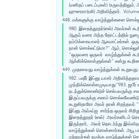
(மனிதப் படைப்புகள்) (உருவத்திலும
ஹுரைரா(ரலி) அறிவித்தார்.  Volume
448. மக்களுக்கு வாழ்த்துக்களை சொல்ல
980. இறைத்தூதர்(ஸல்) அவர்கள் கூ
ஆகும் வரை அந்த தோட்டத்தில் நுழையம
நம்பிக்கையாளர் ஆகமாட்டீர்கள். ஒரு
நான் சொல்லட்டுமா?” ஆம், சொல்லுங
“ஒருவரை ஒருவர்  வாழ்த்துக்கள் க
ஆக்கிக்கொள்ளுங்கள்” என்று கூறினா
449. முதலாவது வாழ்த்துக்கள் கூறுவது:
982. பஷீர் இப்னு யாசர் அறிவித்ததா
முந்திக்கொள்ளமுடியாது”983. ஜபீர் 
நடந்துக்கொண்டுச் செல்பவருக்கு சலா
இருப்பவருக்கு சலாம் சொல்லவேண்டும்
கூறுகிறாரோ அவர் தான் சிறந்தவர்.”
இப்னு அவ்ஃப்ஐ  சார்ந்த ஒருவர் சிறி
இறைத்தூதர் (ஸல்)  அவர்களிடம் சென
இருந்தார்,  அவர் தொடர்ந்து இவ்வி
வாழ்த்துக்கள் சொன்னார்கள். அபூ பக
மற்றவர்கள் நமக்கு வாழ்த்துக்கள் ச