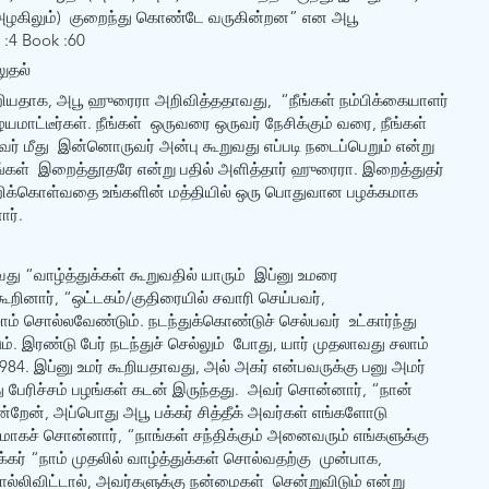
், அழகிலும்)  குறைந்து கொண்டே வருகின்றன” என அபூ 
 :4 Book :60
ுதல்
றியதாக, அபூ ஹுரைரா அறிவித்ததாவது,  “நீங்கள் நம்பிக்கையாளர் 
ாட்டீர்கள். நீங்கள்  ஒருவரை ஒருவர் நேசிக்கும் வரை, நீங்கள் 
வர் மீது  இன்னொருவர் அன்பு கூறுவது எப்படி நடைப்பெறும் என்று 
்கள்  இறைத்தூதரே என்று பதில் அளித்தார் ஹுரைரா. இறைத்துதர் 
ூறிக்கொள்வதை உங்களின் மத்தியில் ஒரு பொதுவான பழக்கமாக  
ர்.
வது “வாழ்த்துக்கள் கூறுவதில் யாரும்  இப்னு உமரை 
கூறினார், “ஒட்டகம்/குதிரையில் சவாரி செய்பவர்,  
ம் சொல்லவேண்டும். நடந்துக்கொண்டுச் செல்பவர்  உட்கார்ந்து 
. இரண்டு பேர் நடந்துச் செல்லும்  போது, யார் முதலாவது சலாம் 
984. இப்னு உமர் கூறியதாவது, அல் அகர் என்பவருக்கு பனு அமர் 
து பேரிச்சம் பழங்கள் கடன் இருந்தது.  அவர் சொன்னார், “நான் 
்றேன், அப்பொது அபூ பக்கர் சித்தீக் அவர்கள் எங்களோடு 
தமாகச் சொன்னார், “நாங்கள் சந்திக்கும் அனைவரும் எங்களுக்கு  
்கர் “நாம் முதலில் வாழ்த்துக்கள் சொல்வதற்கு  முன்பாக, 
ொல்லிவிட்டால், அவர்களுக்கு நன்மைகள்  சென்றுவிடும் என்று 