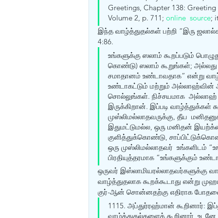
Greetings, Chapter 138: Greeting t
Volume 2, p. 711; 
online  source
; 
இந்த வாழ்த்துதல்கள் பற்றி “இரு ஜலால்
4:86.
உங்களுக்கு ஸலாம் கூறப்படும் பொழ
கொண்டு) ஸலாம் கூறுங்கள்; அல்லது அ
சமாதானம் உண்டாவதாக” என்று வாழ்த
உண்டாகட்டும் மற்றும் அல்லாஹ்வின் 
சொல்லுங்கள். நிச்சயமாக  அல்லாஹ்
இருக்கிறான். இப்படி வாழ்த்துக்கள்
முஸ்லிமல்லாதவருக்கு, தீய  மனிதனு
இதுமட்டுமல்ல, ஒரு மனிதன் இயற்க
குளித்துக்கொண்டு, சாப்பிட்டுக்கொ
ஒரு முஸ்லிமல்லாதவர்  உங்களிடம் “உங
பிரதியுத்தரமாக “உங்களுக்கும் உண்டாக
ஒருவர் இஸ்லாமியரல்லாதவர்களுக்கு 
வாழ்த்துதலாக கூறக்கூடாது என்று ம
குர்-ஆன் சொன்னதற்கு எதிராக போதனை
1115. அப்துர்ரஹ்மான் கூறினார்: இப
வாழ்த்துதல்களைக் கூறினார், உடனே இ