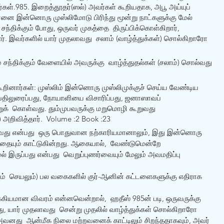
ர்கள்.985. இறைத்தூதர்(ஸல்) அவர்கள் கூறியதாக, அபூ அய்யுப் 
்னை இன்னொரு முஸ்லிமோடு பிரிந்து மூன்று நாட்களுக்கு மேல்  
ந்திக்கும் போது, ஒருவர் முகத்தை  திருப்பிக்கொள்கிறார், 
. இவர்களில் யார் முதலாவது  சலாம் (வாழ்த்துக்கள்) சொல்கிறாரோ 
சந்திக்கும் வேளையில் அவருக்கு  வாழ்த்துதல்கள் (சலாம்) சொல்வது 
ூறினார்கள்: முஸ்லிம் இன்னொரு முஸ்லிமுக்குச் செய்ய வேண்டிய  
திலுரைப்பது, நோயாளியை விசாரிப்பது, ஜனாஸாவப் 
ுக்  கொள்வது. தும்முபவருக்கு மறுமொழி கூறுவது 
றிவித்தார்.  Volume :2 Book :23
வது என்பது  ஒரு பொதுவான நற்காரியமானாலும், இது இன்னொரு  
ுவதையும் காட்டுகின்றது. ஆகையால்,  வேண்டுமென்றே 
் இருப்பது என்பது  வெறுப்புணர்வையும் மேலும் அவமதிப்பு 
ம்  செயலும்) பல வகைகளில் குர்-ஆனின் கட்டளைகளுக்கு எதிராக 
்கியமான விவரம் என்னவென்றால்,  ஹதீஸ் 985ன் படி, ஒருவருக்கு 
 யார் முதலாவது  சென்று முதலில் வாழ்த்துக்கள் சொல்கிறாரோ 
வனது  ஆன்மீக நிலை மற்றவனைக் காட்டிலும் சிறந்ததாகவும், அவர் 