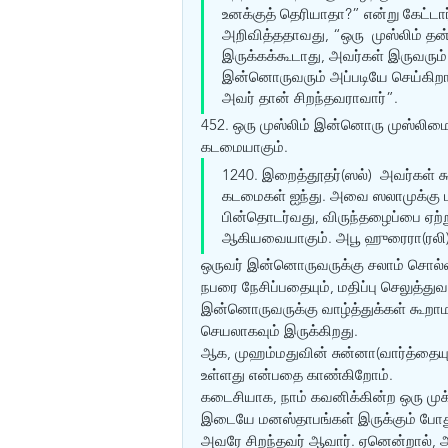
உனக்குத் தெரியாதா?” என்று கேட்டா
அறிவித்ததாவது, “ஒரு  முஸ்லிம் தன
இருக்கக்கூடாது, அவர்கள் இருவரும் ச
இன்னொருவரும் அப்படியே செய்கிறார்
அவர் தான் சிறந்தவராவார்”.
452. ஒரு முஸ்லிம் இன்னொரு முஸ்லிமை 
கடமையாகும்.
1240. இறைத்தூதர்(ஸல்)  அவர்கள் க
கடமைகள் ஐந்து. அவை ஸலாமுக்கு ப
பின்தொடர்வது, விருந்தழைப்பை ஏற்ற
ஆகியவையாகும். அபூ ஹுரைரா(ரலி) அ
ஒருவர் இன்னொருவருக்கு சலாம் சொல்
நபரை நேசிப்பதையும், மதிப்பு செலுத்த
இன்னொருவருக்கு வாழ்த்துக்கள் கூறாமல
செயலாகவும் இருக்கிறது. 
ஆக, முஹம்மதுவின் சுன்னா(வார்த்தையு
உள்ளது என்பதை காண்கிறோம்.
கடைசியாக, நாம் கவனிக்கின்ற ஒரு முக
இடையே மனஸ்தாபங்கள் இருக்கும் போது,
அவரே சிறந்தவர் ஆவார். ஏனென்றால், அ