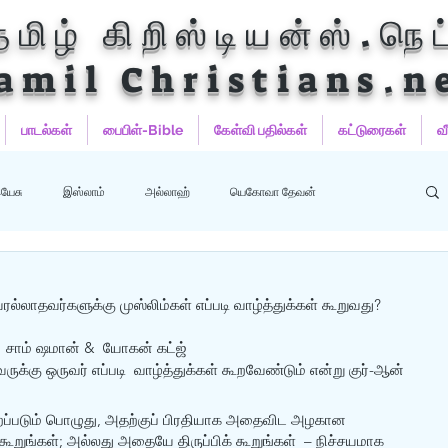
தமிழ் கிறிஸ்டியன்ஸ்.நெட
amil Christians.n
பாடல்கள்
பைபிள்-Bible
கேள்வி பதில்கள்
கட்டுரைகள்
வ
யேசு
இஸ்லாம்
அல்லாஹ்
யெகோவா தேவன்
ஹம்மது
பைபிள்
குர்‍ஆன்
குர்‍ஆன் தமிழாக்கங்கள்
ரல்லாதவர்களுக்கு முஸ்லிம்கள் எப்படி வாழ்த்துக்கள் கூறுவது?
சாம் ஷமான் &  யோகன் கட்ஜ்
ுக்கு ஒருவர் எப்படி  வாழ்த்துக்கள் கூறவேண்டும் என்று குர்-ஆன் 
கூறப்படும் பொழுது, அதற்குப் பிரதியாக அதைவிட அழகான 
றுங்கள்; அல்லது அதையே திருப்பிக் கூறுங்கள்  – நிச்சயமாக 