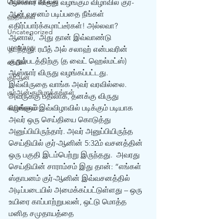
யெகோவா தேவன்
ஆஸ்கார் விருது வழங்கும் விழாவில் குர்-
ஆன் வசனம் படிப்பதை நீங்கள் 
ஹதீஸ்கள்
எதிர்ப்பார்க்கமாட்டீர்கள்! அல்லவா? 
Uncategorized
ஆனால்,  அது தான் இவ்வாண்டு 
முஹம்மது
நடந்தது. ரயீத் அல் சலாஹ் என்பவரின் 
குறும்படத்திற்கு (த வைட் ஹெல்மட்ஸ்) 
பைபிள்
ஆஸ்கார் விருது வழங்கப்பட்டது. 
குர்‍ஆன்
இவ்விருதை வாங்க அவர் வரவில்லை. 
குர்‍ஆன் தமிழாக்கங்கள்
அவருக்கு பதிலாக, தனக்கு விருது 
கிறிஸ்தவம்
வழங்கும் இவ்விழாவில் படிக்கும் படியாக 
அவர் ஒரு செய்தியை கொடுத்து 
அனுப்பியிருந்தார். அவர் அனுப்பியிருந்த 
செய்தியில் குர்-ஆனின் 5:32ம் வசனத்தின் 
ஒரு பகுதி இடம்பெற்று இருந்தது.  அவரது 
செய்தியின் சாராம்சம் இது தான்: “எங்கள் 
ஸ்தாபனம் குர்-ஆனின் இவ்வசனத்தில் 
அடிப்படையில் அமைக்கப்பட்டுள்ளது – ஒரு 
உயிரை காப்பாற்றுபவன், ஒட்டு மொத்த 
மனித சமுதாயத்தை 