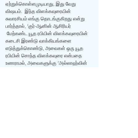
ஏற்றுக்கொள்ளமுடியாது, இது வேறு 
விஷயம்.  இந்த விளக்கவுரையின் 
சுவாரசியம் எங்கு தொடங்குகிறது என்று 
பார்த்தால், ‘குர்-ஆனின் ஆசிரியர் 
 மேற்கண்ட யூத ரபியின் விளக்கவுரையின் 
கடைசி இரண்டு வாக்கியங்களை 
எடுத்துக்கொண்டு, அவைகள் ஒரு யூத 
ரபியின் சொந்த விளக்கவுரை என்பதை 
உணராமல், அவைகளுக்கு ‘அல்லாஹ்வின் 
வசனங்கள்’ என்று அடையாளமிட்டு குர்-
ஆனில் புகுத்தியது தான்’.
இதுவரை கண்ட விவரங்களின் சாராம்சம் 
இது தான்:
1) ஆதியாகமம் 4:10 ம் வசனத்துக்கு ‘ஒரு 
தவறான விளக்கவுரையை எழுத’ ஒரு யூத 
ரபிக்கு அல்லாஹ்  வஹி கொடுத்துள்ளான், 
 அதன் பிறகு 400  ஆண்டுகள் கழித்து 
முஹம்மதுவிற்கு அதனை 
அறிவித்துள்ளான்.