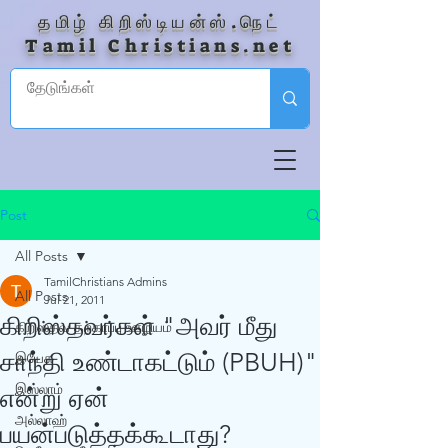
தமிழ் கிறிஸ்டியன்ஸ்.நெட்
Tamil Christians.net
Post
All Posts
TamilChristians Admins
All Posts
Jul 21, 2011
கிறிஸ்தவர்கள் "அவர் மீது
கிறிஸ்தவ தற்காப்பு ஊழியம்
சாந்தி உண்டாகட்டும் (PBUH)"
இயேசு
இஸ்லாம்
என்று ஏன்
அல்லாஹ்
பயன்படுத்தக்கூடாது?