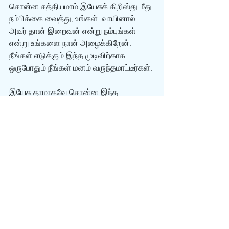
சொன்ன சத்தியமாம் இயேசுக் கிறிஸ்து மீது 
நம்பிக்கை வைத்து, உங்கள்  வாயினால் 
அவர் தான் இறைவன் என்று நம்புங்கள் 
என்று உங்களை நான் அழைக்கிறேன்.  
நீங்கள் எடுக்கும் இந்த முடிவிற்காக 
ஒருபோதும் நீங்கள் மனம் வருந்தமாட்டீர்கள். 
இயேசு தாமாகவே சொன்ன இந்த 
வார்த்தைகளை கவனித்துப்பாருங்கள்: 
யோவான் 5:24 என் வசனத்தைக் 
கேட்டு,  என்னை அனுப்பினவரை 
விசுவாசிக்கிறவனுக்கு 
நித்தியஜீவன் உண்டு; அவன் 
ஆக்கினைத்  தீர்ப்புக்குட்படாமல், 
மரணத்தைவிட்டு நீங்கி, 
ஜீவனுக்குட்பட்டிருக்கிறான் என்று  
மெய்யாகவே மெய்யாகவே 