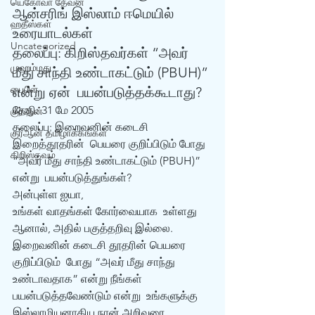
யெகோவா தேவன்
ஆன்சரிங் இஸ்லாம் ஈமெயில் 
ஹதீஸ்கள்
உரையாடல்கள்
Uncategorized
தலைப்பு: கிறிஸ்தவர்கள் “அவர் 
முஹம்மது
மீது சாந்தி உண்டாகட்டும் (PBUH)” 
பைபிள்
என்று ஏன்  பயன்படுத்தக்கூடாது?
தேதி: 31 மே 2005 
குர்‍ஆன்
தலைப்பு: இறைவனின் கடைசி 
குர்‍ஆன் தமிழாக்கங்கள்
இறைத்தூதரின்  பெயரை குறிப்பிடும் போது 
கிறிஸ்தவம்
“அவர் மீது சாந்தி உண்டாகட்டும் (PBUH)” 
என்று  பயன்படுத்துங்கள்? 
அன்புள்ள ஐயா, 
உங்கள் வாதங்கள் கோர்வையாக  உள்ளது 
ஆனால், அதில் பகுத்தறிவு இல்லை. 
இறைவனின் கடைசி தூதரின் பெயரை 
குறிப்பிடும்  போது “அவர் மீது சாந்து 
உண்டாவதாக” என்று நீங்கள் 
பயன்படுத்தவேண்டும் என்று  உங்களுக்கு 
இஸ்லாமியனாகிய நான் அறிவுரை 