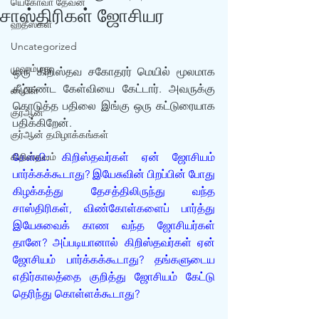
யெகோவா தேவன்
சாஸ்திரிகள் ஜோசியர
ஹதீஸ்கள்
Uncategorized
முஹம்மது
ஒரு கிறிஸ்தவ சகோதரர் மெயில் மூலமாக 
கீழ்கண்ட கேள்வியை கேட்டார். அவருக்கு 
பைபிள்
கொடுத்த பதிலை இங்கு ஒரு கட்டுரையாக 
குர்‍ஆன்
பதிக்கிறேன்.
குர்‍ஆன் தமிழாக்கங்கள்
கிறிஸ்தவம்
கேள்வி: கிறிஸ்தவர்கள் ஏன் ஜோசியம் 
பார்க்கக்கூடாது? இயேசுவின் பிறப்பின் போது 
கிழக்கத்து தேசத்திலிருந்து வந்த 
சாஸ்திரிகள், விண்கோள்களைப் பார்த்து 
இயேசுவைக் காண வந்த ஜோசியர்கள் 
தானே? அப்படியானால் கிறிஸ்தவர்கள் ஏன் 
ஜோசியம் பார்க்கக்கூடாது? தங்களுடைய 
எதிர்காலத்தை குறித்து ஜோசியம் கேட்டு 
தெரிந்து கொள்ளக்கூடாது?