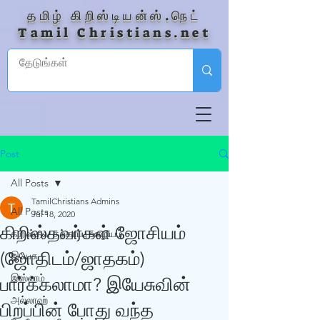
தமிழ் கிறிஸ்டியன்ஸ்.நெட்
Tamil Christians.net
Post
All Posts
TamilChristians Admins
All Posts
Jul 18, 2020
கிறிஸ்தவர்கள் ஜோசியம்
கிறிஸ்தவ தற்காப்பு ஊழியம்
(ஜோதிடம்/ஜாதகம்)
இயேசு
இஸ்லாம்
பார்க்கலாமா? இயேசுவின்
அல்லாஹ்
பிறப்பின் போது வந்த