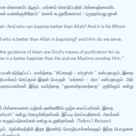
ான ஸ்னானம்) ஆகும்;, வர்ணம் கொடுப்பதில் அல்லாஹ்வைவிட 
 வணங்குகிறோம்” (எனக் கூறுவீர்களாக) – (முஹம்மது ஜான் 
llah: And who can baptize better than Allah? And it is He Whom 
d who is better than Allah in baptising? and Him do we serve. 
the guidance of Islam are God's means of purification for us. 
ne is a better baptizer than He and we Muslims worship Him.” 
யன்படுத்தப்பட்ட வார்த்தை “சிப்காஹ் – sibghah ” என்பதாகும், இதை 
மொழியாக்கம் செய்தால் இதன் பொருள் “வர்ணம் – dye” என்பதாகும். அல் 
ுரையாளர்கள் இந்த வார்த்தை “ஞானஸ்நானத்தை” குறிக்கும் என்று 
கள் பிள்ளைகளை மஞ்சல் தண்ணீரில் மூழ்க வைப்பார்கள், இதை 
diyah” என்று அழைக்கிறார்கள். இப்படி செய்வதினால், அவர்கள் 
 கருதப்படுவார்கள் என்று கூறுகிறார்கள். (Tafsiru'l-Baizawi)
மும், ஆங்கிலத்தில் இதர இரண்டு மொழியாக்கங்களும் இந்த பொருளை 
ள்ளார்கள்.