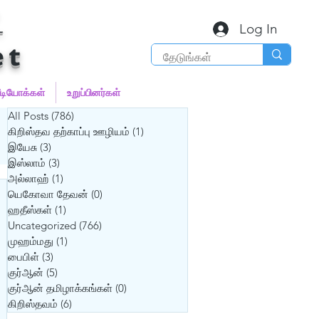
்
Log In
et
ீடியோக்கள்
உறுப்பினர்கள்
All Posts
(786)
786 posts
கிறிஸ்தவ தற்காப்பு ஊழியம்
(1)
1 post
இயேசு
(3)
3 posts
இஸ்லாம்
(3)
3 posts
அல்லாஹ்
(1)
1 post
யெகோவா தேவன்
(0)
0 posts
ஹதீஸ்கள்
(1)
1 post
Uncategorized
(766)
766 posts
முஹம்மது
(1)
1 post
பைபிள்
(3)
3 posts
குர்‍ஆன்
(5)
5 posts
குர்‍ஆன் தமிழாக்கங்கள்
(0)
0 posts
கிறிஸ்தவம்
(6)
6 posts