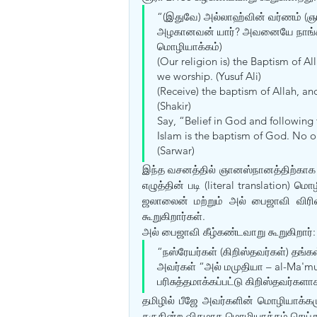
“(இதுவே) அல்லாஹ்வின் வர்ணம் (ஞ
அழகானவன் யார்? அவனையே நாங்கள்
மொழியாக்கம்) 
(Our religion is) the Baptism of A
we worship. (Yusuf Ali) 
(Receive) the baptism of Allah, an
(Shakir) 
Say, “Belief in God and following 
Islam is the baptism of God. No o
(Sarwar)
இந்த வசனத்தில் ஞானஸ்நானத்திற்காக ப
எழுத்தின் படி (literal translation) 
ஜலாலைன் மற்றும் அல் பைஜாவி விரிவ
கூறுகிறார்கள். 
அல் பைஜாவி கீழ்கண்டவாறு கூறுகிறார்:
“நஸ்ரேயர்கள் (கிறிஸ்தவர்கள்) தங்
அவர்கள் “அல் மமுதியா – al-Ma'mu
பரிசுத்தமாக்கப்பட்டு கிறிஸ்தவர்களாக
தமிழில் பீஜே அவர்களின் மொழியாக்க
தருகின்ற விதமாக மொழியாக்கம் செய்து