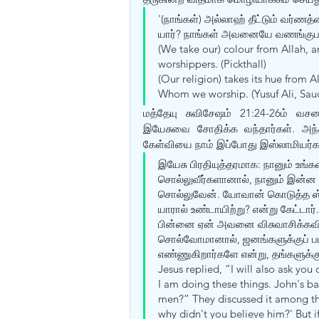
'(நாங்கள்) அல்லாஹ் தீட்டும் வர்ண
யார்? நாங்கள் அவனையே வணங்குபவர்
(We take our) colour from Allah, a
worshippers. (Pickthall) 
(Our religion) takes its hue from A
Whom we worship. (Yusuf Ali, Saud
மத்தேயு சுவிசேஷம் 21:24-26ம் வசன
இயேசுவை சோதிக்க வந்தார்கள். அந்த
கேள்வியை நாம் இப்போது இஸ்லாமியர்களி
இயேசு பிரதியுத்தரமாக: நானும் உங்க
சொல்லுவீர்களானால், நானும் இன்ன
சொல்லுவேன். யோவான் கொடுத்த ஸ்
யாரால் உண்டாயிற்று? என்று கேட்ட
பின்னை ஏன் அவனை விசுவாசிக்கவில்
சொல்வோமானால், ஜனங்களுக்குப் பயப
எண்ணுகிறார்களே என்று, தங்களு
Jesus replied, “I will also ask you
I am doing these things. John's 
men?” They discussed it among the
why didn't you believe him?' But i