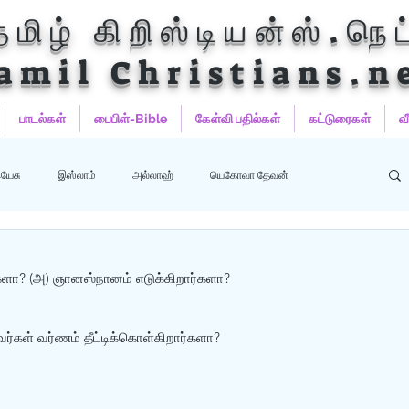
தமிழ் கிறிஸ்டியன்ஸ்.நெட
amil Christians.n
பாடல்கள்
பைபிள்-Bible
கேள்வி பதில்கள்
கட்டுரைகள்
வ
யேசு
இஸ்லாம்
அல்லாஹ்
யெகோவா தேவன்
ஹம்மது
பைபிள்
குர்‍ஆன்
குர்‍ஆன் தமிழாக்கங்கள்
ர்களா? (அ) ஞானஸ்நானம் எடுக்கிறார்களா?
வர்கள் வர்ணம் தீட்டிக்கொள்கிறார்களா? 