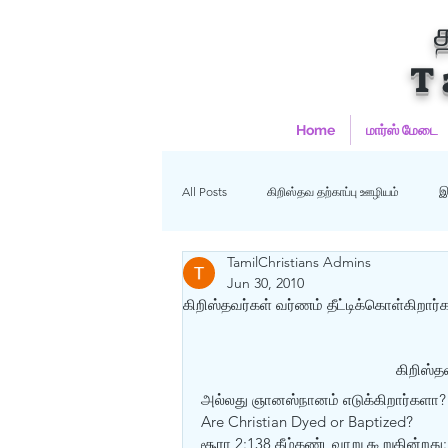
T
Home
மார்ஸ் மேடை
All Posts
கிறிஸ்தவ தற்காப்பு ஊழியம்
இ
TamilChristians Admins
ஹதீஸ்கள்
Uncategorized
மு
Jun 30, 2010
கிறிஸ்தவர்கள் வர்ணம் தீட்டிக்கொள்கிறா
கிறிஸ்தவம்
கிறிஸ்த
அல்லது ஞானஸ்நானம் எடுக்கிறார்களா?
Are Christian Dyed or Baptized?
சூரா 2:138 கீழ்கண்டவாறு கூறுகின்றது: