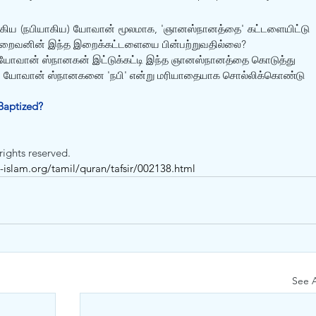
ாகிய (நபியாகிய) யோவான் மூலமாக, 'ஞானஸ்நானத்தை' கட்டளையிட்டு 
் இறைவனின் இந்த இறைக்கட்டளையை பின்பற்றுவதில்லை? 
வான் ஸ்நானகன் இட்டுக்கட்டி இந்த ஞானஸ்நானத்தை கொடுத்து 
னும் யோவான் ஸ்நானகனை 'நபி' என்று மரியாதையாக சொல்லிக்கொண்டு 
Baptized?
rights reserved.
islam.org/tamil/quran/tafsir/002138.html
See A