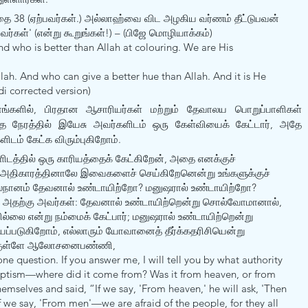
த்தை 38 (ஏற்பவர்கள்.) அல்லாஹ்வை விட அழகிய வர்ணம் தீட்டுபவன் 
கள்' (என்று கூறுங்கள்!) – (பிஜே மொழியாக்கம்) 
nd who is better than Allah at colouring. We are His 
llah. And who can give a better hue than Allah. And it is He 
i corrected version)
ங்களில், பிரதான ஆசாரியர்கள் மற்றும் தேவாலய பொறுப்பாளிகள் 
 நேரத்தில் இயேசு அவர்களிடம் ஒரு கேள்வியைக் கேட்டார், அதே 
டம் கேட்க விரும்புகிறோம்.
ளிடத்தில் ஒரு காரியத்தைக் கேட்கிறேன், அதை எனக்குச் 
 அதிகாரத்தினாலே இவைகளைச் செய்கிறேனென்று உங்களுக்குச் 
நானம் தேவனால் உண்டாயிற்றோ? மனுஷரால் உண்டாயிற்றோ? 
ார். அதற்கு அவர்கள்: தேவனால் உண்டாயிற்றென்று சொல்வோமானால், 
லை என்று நம்மைக் கேட்பார்; மனுஷரால் உண்டாயிற்றென்று 
்படுகிறோம், எல்லாரும் யோவானைத் தீர்க்கதரிசியென்று 
க்குள்ளே ஆலோசனைபண்ணி, 
 one question. If you answer me, I will tell you by what authority 
baptism—where did it come from? Was it from heaven, or from 
mselves and said, “If we say, 'From heaven,' he will ask, 'Then 
f we say, 'From men'—we are afraid of the people, for they all 