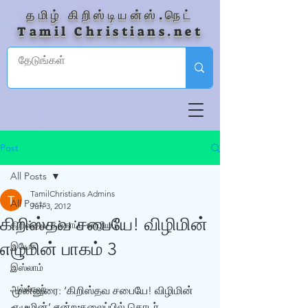
தமிழ் கிறிஸ்டியன்ஸ்.நெட்
Tamil Christians.net
Post
All Posts
TamilChristians Admins
All Posts
Jun 3, 2012
கிறிஸ்தவ சபையே! விழிமின்
கிறிஸ்தவ தற்காப்பு ஊழியம்
எழுமின் பாகம் 3
இயேசு
இஸ்லாம்
அல்லாஹ்
முன்னுரை: ‘கிறிஸ்தவ சபையே! விழிமின் 
எழுமின்’ என்ற தலைப்பில் தொடர் 