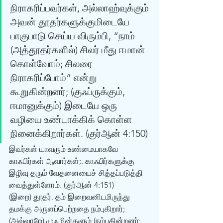
நிராகரிப்பவர்கள், அல்லாஹ்வுக்கும் 
அவன் தூதர்களுக்குமிடையே 
பாகுபாடு செய்ய விரும்பி, “நாம் 
(அத்தூதர்களில்) சிலர் மீது ஈமான் 
கொள்வோம்; சிலரை 
நிராகரிப்போம்” என்று 
கூறுகின்றனர்; (குஃப்ருக்கும், 
ஈமானுக்கும்) இடையே ஒரு 
வழியை உண்டாக்கிக் கொள்ள 
நினைக்கிறார்கள். (குர்‍ஆன் 4:150) 
இவர்கள் யாவரும் உண்மையாகவே 
காஃபிர்கள் ஆவார்கள்;. காஃபிர்களுக்கு 
இழிவு தரும் வேதனையைச் சித்தப்படுத்தி 
வைத்துள்ளோம். (குர்‍ஆன் 4:151) 
(இறை) தூதர். தம் இறைவனிடமிருந்து 
தமக்கு அருளப்பெற்றதை நம்புகிறார்; 
(அவ்வாறே) முஃமின்களும் (நம்புகின்றனர்; 