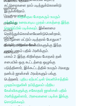
யெகோவா தேவன்
கட்டுரைகளை நாம் படித்துக்கொண்டு 
ஹதீஸ்கள்
இருக்கிறோம். 
Uncategorized
பாகம் 1: 
கிறிஸ்தவ போதகரும் உமரும் 
சந்தித்து உரையாடிய முதல் பாகத்தை இந்த 
முஹம்மது
தொடுப்பில் படிக்கவும்
. இஸ்லாமை 
பைபிள்
தெரிந்துக்கொள்ளவேண்டுமென்றால், 
குர்‍ஆன்
குர்‍ஆனை மட்டும் படித்தால் போதுமா? 
குர்‍ஆன் தமிழாக்கங்கள்
போன்ற அனேக கேள்விகளுக்கு இந்த 
முதல் பாகம் பதில் அளிக்கும்.
கிறிஸ்தவம்
பாகம் 2: இந்த கிறிஸ்தவ போதகர் தன் 
சபையில் ஒரு கூட்டத்தை ஒழுங்கு 
படுத்தினார், இக்கூட்டத்தில் உமரும் அவரது 
நண்பர் ஜான்சன் அவர்களும் பங்கு 
பெற்றனர். 
புதிய ஏற்பாட்டின் வெளிச்சத்தில் 
முஹம்மதுவின் நபித்துவம் பற்றிய 
கேள்விகளுக்கு சகோதரர் ஜான்சன் பதில் 
அளித்துள்ளார், அவைகளை படிக்க இங்கு 
சொடுக்கவும்.