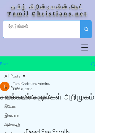
தமிழ் கிறிஸ்டியன்ஸ்.நெட்
Tamil Christians.net
Post
All Posts
TamilChristians Admins
All Posts
Oct 31, 2016
சவக்கடல் சுருள்கள் அறிமுகம்
கிறிஸ்தவ தற்காப்பு ஊழியம்
இயேசு
இஸ்லாம்
அல்லாஹ்
Dead Sea Scrolls