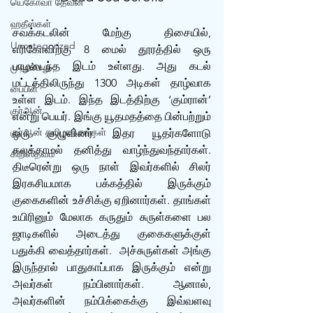
யெகோவா தேவன்
ஹதீஸ்கள்
சவக்கடலின் மேற்கு திசையில், 
Uncategorized
எரிகோவிற்கு 8 மைல் தூரத்தில் ஒரு 
பாழடைந்த இடம் உள்ளது. அது கடல் 
முஹம்மது
மட்டத்திலிருந்து 1300 அடிகள் தாழ்வாக 
பைபிள்
உள்ள இடம். இந்த இடத்திற்கு ‘கும்ரான்’ 
குர்‍ஆன்
என்று பெயர். இங்கு யூதமதத்தை பின்பற்றும் 
குர்‍ஆன் தமிழாக்கங்கள்
ஒரு குழுவினர், இதர யூதர்களோடு 
கலக்காமல் தனித்து வாழ்ந்துவந்தார்கள். 
கிறிஸ்தவம்
திடீரென்று ஒரு நாள் இவர்களில் சிலர் 
இரகசியமாக பக்கத்தில் இருக்கும் 
குகைகளின் உச்சிக்கு ஏறினார்கள். தாங்கள் 
உயிரினும் மேலாக கருதும் சுருள்களை பல 
ஜாடிகளில் அடைத்து குகைகளுக்குள் 
பதுக்கி வைத்தார்கள்.  அச்சுருள்கள் அங்கு 
இருந்தால் பாதுகாப்பாக இருக்கும் என்று 
அவர்கள் நம்பினார்கள். ஆனால், 
அவர்களின் நம்பிக்கைக்கு இவ்வளவு 