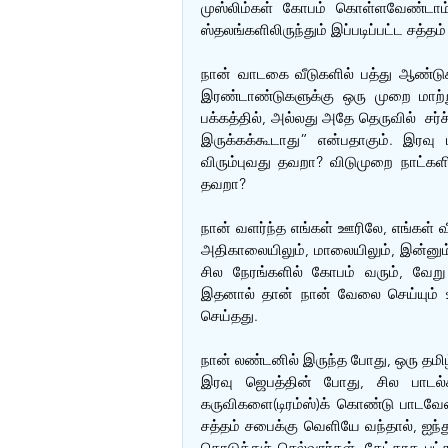
முஸ்லிம்கள் கோபம் கொள்ளவேண்டாம
ஸ்தலங்களிலிருந்தும் இப்படிப்பட்ட சத்தம்
நான் வாடகை வீடுகளில் பத்து ஆண்ட
இரண்டாண்டுகளுக்கு ஒரு முறை மாற்று
பக்கத்தில், அல்லது அதே தெருவில்  
இருக்கக்கூடாது” என்பதாகும். இரவு
விரும்புவது தவறா? விடுமுறை நாட்களி
தவறா? 
நான் வளர்ந்த எங்கள் ஊரிலே, எங்கள் வீ
அதிகாலையிலும், மாலையிலும், இன்னும் 
சில நேரங்களில் கோபம் வரும், வேறு
இதனால் தான் நான் வேலை செய்யும் ஊ
செய்தது.
நான் லண்டனில் இருந்த போது, ஒரு தமி
இரவு ஜெபத்தின் போது, சில பாடல
கருவிகளை(டிரம்ஸ்)க் கொண்டு பாடவேண்
சத்தம் சபைக்கு வெளியே வந்தால், ஐந்து
கொடுத்துச் செல்வார்கள், கேட்காத பட்ச