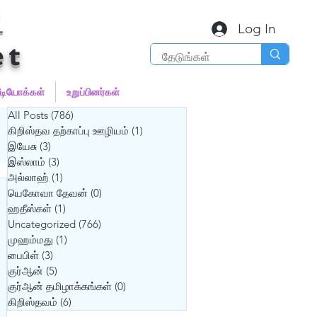
்
Log In
et
ீடியோக்கள்
உறுப்பினர்கள்
All Posts
(786)
786 posts
கிறிஸ்தவ தற்காப்பு ஊழியம்
(1)
1 post
இயேசு
(3)
3 posts
இஸ்லாம்
(3)
3 posts
அல்லாஹ்
(1)
1 post
யெகோவா தேவன்
(0)
0 posts
ஹதீஸ்கள்
(1)
1 post
Uncategorized
(766)
766 posts
முஹம்மது
(1)
1 post
பைபிள்
(3)
3 posts
குர்‍ஆன்
(5)
5 posts
குர்‍ஆன் தமிழாக்கங்கள்
(0)
0 posts
கிறிஸ்தவம்
(6)
6 posts