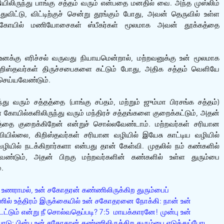
ியிலிருந்து பாங்கு சத்தம் வரும் என்பதை மனதில் வை. அந்த முஸ்லிம் 
ிட்டு, விட்டிற்குச் சென்று தூங்கும் போது, அவன் தெருவில் உள்ள 
், கோயில் மணியோசைகள் ஸ்பீகர்கள் மூலமாக அவன் தூக்கத்தை 
உனக்கு எரிச்சல் வருவது நியாயமென்றால், மற்றவனுக்கு உன் மூலமாக 
கிறிஸ்தவர்கள் திருச்சபைகளை கட்டும் போது, அதிக சத்தம் வெளியே 
செய்யவேண்டும்.
ு வரும் சத்தத்தை (பாங்கு சப்தம், மற்றும் ஜும்மா பிரசங்க சத்தம்) 
 கோயில்களிலிருந்து வரும் மந்திரச் சத்தங்களை குறைக்கட்டும், அதன் 
த்தை குறைக்கிறேன் என்றுச் சொல்லவேண்டாம். மற்றவர்கள் சரியான 
வியில்லை, கிறிஸ்தவர்கள் சரியான வழியில் இயேசு காட்டிய வழியில் 
ியில் நடக்கிறார்களா என்பது தான் கேள்வி. முதலில் நம் கண்களில் 
டவேண்டும், அதன் பிறகு மற்றவர்களின் கண்களில் உள்ள துரும்பை 
்.
தை உணராமல், உன் சகோதரன் கண்ணிலிருக்கிற துரும்பைப் 
ில் உத்திரம் இருக்கையில் உன் சகோதரனை நோக்கி: நான் உன் 
ட்டும் என்று நீ சொல்வதெப்படி? 7:5  மாயக்காரனே! முன்பு உன் 
போடு; பின்பு உன் சகோதரன் கண்ணிலிருக்கிற துரும்பை எடுத்துப்போட 