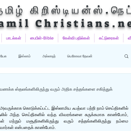
தமிழ் கிறிஸ்டியன்ஸ்.நெட
amil Christians.n
பாடல்கள்
பைபிள்-Bible
கேள்வி பதில்கள்
கட்டுரைகள்
வ
யேசு
இஸ்லாம்
அல்லாஹ்
யெகோவா தேவன்
ஹம்மது
பைபிள்
குர்‍ஆன்
குர்‍ஆன் தமிழாக்கங்கள்
– வணக்க ஸ்தலங்களிலிருந்து வரும் அதிக சத்தங்களை சகித்துக்
 அவருக்காக கொடுக்கப்பட்ட இஸ்லாமிய ஃபத்வா பற்றி நாம் செய்திகளில் 
தலில் அந்த செய்திகளில் வந்த விவரங்களை சுருக்கமாக காண்போம், 
ள் மற்றும் மசூதிகளிலிருந்து வரும் சத்தங்களிலிருந்து நம்மை 
்வார்கள் என்பதைக் காண்போம்.