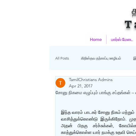
T
Home
மார்ஸ் மேடை
All Posts
கிறிஸ்தவ தற்காப்பு ஊழியம்
இ
TamilChristians Admins
ஹதீஸ்கள்
Uncategorized
மு
Apr 21, 2017
சோனு நிகமை எழுப்பும் பாங்கு சப்தங்கள் 
கிறிஸ்தவம்
இந்த வாரம் பாடகர் சோனு நிகம் மற்றும்
வாசித்துக்கொண்டு இருக்கிறோம். மு
அதன் பிறகு சர்ச்சுக்கள், கோயில்க
காத்துக்கொள்ள யார் நமக்கு உதவி செய