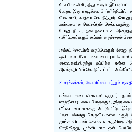
கோயில்களிலிருந்து வரும் இப்படிப்பட்ட
போது, இது ரவுடித்தனம் (ஹிந்தியில்  
மௌலவி, ஃபத்வா கொடுத்தார். சோனு 
ஊர்வலமாக கொண்டுச் செல்பவருக்கு 1
சோனு நிகம், தன் நண்பனை அழைத்து,
எதிர்ப்பவர்களும் தங்கள் கருத்தைச் சொல
இக்கட்டுரையின் கருப்பொருள் சோனு ந
ஒலி மாசு (Noise/Sounce pollution) எப
அவைகளிலிருந்து தப்பிக்க என்ன ச
அடிக்குறிப்பில் கொடுக்கப்பட்ட விக்கீப்
2. சர்ச்சுக்கள், கோயில்கள் மற்றும் மசூத
எங்கள் சபை விசுவாசி ஒருவர், தான் கு
மாற்றினார். சபை போதகரும், இதர சபை ந
வீட்டை வாடகைக்கு விட்டுவிட்டு, இந்த
“தன் பக்கத்து தெருவில் உள்ள மசூதிய
தூங்க விடாமல் தொல்லை தருகிறது அந்த 
கெடுகிறது, முக்கியமாக தன் பெற்றோ