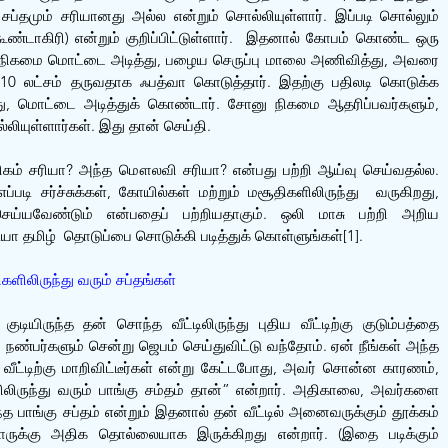
 சப்தமும் சரியானது அல்ல என்றும் சொல்லியுள்ளார். இப்படி சொல்லும் 
கூண்டாகிரி) என்றும் குறிப்பிட்டுள்ளார்.  இதனால் கோபம் கொண்ட ஒரு 
நிகமை மொட்டை அடித்து, பழைய செருப்பு மாலை அணிவித்து, அவரை 
0 லட்சம் தருவதாக ஃபத்வா கொடுத்தார். இதற்கு பதிலடி கொடுக்க 
 மொட்டை அடித்துக் கொண்டார். சோனு நிகமை ஆதரிப்பவர்களும், 
்லியுள்ளார்கள். இது தான் செய்தி.
ிகம் சரியா? அந்த மௌலவி சரியா? என்பது பற்றி ஆய்வு செய்வதல்ல. 
்படி சர்ச்சுக்கள், கோயில்கள் மற்றும் மசூதிகளிலிருந்து  வருகிறது, 
ெய்யவேண்டும் என்பதைப் பற்றியதாகும். ஒலி மாசு பற்றி அறிய 
பீடியா தமிழ்  தொடுப்பை சொடுக்கி படித்துக் கொள்ளுங்கள்[1].
ிகளிலிருந்து வரும் சப்தங்கள்
டியிருந்த தன் சொந்த வீட்டிலிருந்து புதிய வீட்டிற்கு குடும்பத்தை 
ண்பர்களும் சென்று ஜெபம் செய்துவிட்டு வந்தோம். ஏன் நீங்கள் அந்த 
 வீட்டிற்கு மாறிவிட்டீர்கள் என்று கேட்டபோது, அவர் சொன்ன காரணம், 
ிலிருந்து வரும் பாங்கு சம்தம் தான்” என்றார். அதிகாலை, அவர்களை 
பாங்கு சப்தம் என்றும் இதனால் தன் வீட்டில் அனைவருக்கும் தூக்கம் 
ருக்கு அதிக தொல்லையாக இருக்கிறது என்றார். (இதை படிக்கும் 