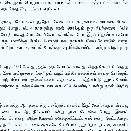
், கொஞ்சம் பொறுமையாக படியுங்கள், எல்லா மதத்தவரின் வணக்க 
 வருகிறது, தொடர்ந்து படியுங்கள்). 
ுகளுக்கு மேலாக வாழ்ந்தேன். வேலையின் காரணமாக வாடகை வீட்டை 
ம் போது, வீட்டு தரகருக்கு நான் சொல்லும் ஒரு நிபந்தனை, “வீடு 
சர்ச்சோ(!), மசூதியோ, கோயிலோ, பள்ளிக்கூடமோ, இரயில் தண்டவாளமோ 
 பத்து மணிக்கு மேலே அமைதியாக தூங்கச் செல்லவேண்டும் என்று 
ல் அமைதியாக வீட்டில் நேரத்தை கழிக்கவேண்டும் என்று விரும்புவது 
ட்டிற்கு 100 அடி தூரத்தில் ஒரு கோயில் உள்ளது. அந்த கோயிலிலிருந்து 
இதர பண்டிகை நாட்களிலும் வரும் மந்திர சத்தங்கள் காதை பிளக்கும். 
 வழியில்லாமல் ஜன்னல்களை கதவுகளை சாத்திவிட்டு தூங்குவோம். 
ரிலாவது சத்தமில்லாத வாடகை வீடு வேண்டும் என்று நான் தெரிவு 
ழ் சபைக்கு ஆராதனைக்கு சென்றுக்கொண்டு இருந்தேன். ஒரு நாள் முழு 
்களை பாடி ஆராதிக்கலாம் என்று நான் சொன்ன போது, இசைக் 
டாம், என்று அந்த போதகர் தடுத்துவிட்டார். ஏன் என்று கேட்டபோது, 
 நிமிடங்களில், சபைக்கு உள்ளே போலிஸ் வந்துவிடும், நமக்கு வார்னிங் 
த்தில் கைது செய்வார்கள் என்றுச் சொன்னார். இப்படி நடந்தும் உள்ளது 