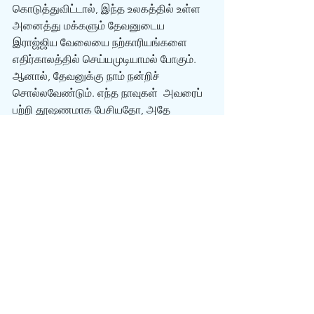
கொடுத்துவிட்டால், இந்த உலகத்தில் உள்ள 
அனைத்து மக்களும் தேவனுடைய 
இராஜ்ஜிய வேலையை நற்காரியங்களை  
எதிர்காலத்தில் செய்யமுடியாமல் போகும்.  
ஆனால், தேவனுக்கு நாம் நன்றிச் 
சொல்லவேண்டும். எந்த நாவுகள்  அவரைப் 
பற்றி தூஷணமாக பேசியதோ, அதே 
நாவுகள் அவரை புகழ்வதை நாம் அடிக்கடி 
காணமுடியும். எந்த உள்ளங்களின் 
எண்ணங்கள்  தீயவைகளாக இருந்ததோ,  
அந்த உள்ளங்கள் மனந்திரும்பி, அவரது 
இராஜ்ஜியத்திற்காக உழைக்க 
ஆரம்பித்துள்ளது.  தீமை செய்ய ஓடிய 
கால்கள், இப்போது இதர மக்களுக்கு 
நன்மைகளை செய்ய ஓடுகின்றன,  
உழைக்கின்றன.  இதே போல,  கடந்த 
காலத்தில் திருட்டுத் தனத்தில் ஈடுபட்ட 
கைகளை வெட்டிவிட்டு, அவன் மூலமாக 
எதிர்காலத்தில் எந்த ஒரு நல்ல 