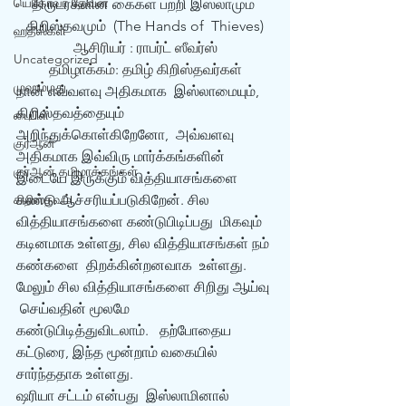
யெகோவா தேவன்
திருடர்களின் கைகள் பற்றி இஸ்லாமும் 
கிறிஸ்தவமும்  (The Hands of  Thieves)
ஹதீஸ்கள்
ஆசிரியர் : ராபர்ட் ஸீவர்ஸ்
Uncategorized
தமிழாக்கம்: தமிழ் கிறிஸ்தவர்கள்
முஹம்மது
நான் எவ்வளவு அதிகமாக  இஸ்லாமையும், 
கிறிஸ்தவத்தையும் 
பைபிள்
அறிந்துக்கொள்கிறேனோ,  அவ்வளவு 
குர்‍ஆன்
அதிகமாக இவ்விரு மார்க்கங்களின்  
குர்‍ஆன் தமிழாக்கங்கள்
இடையே இருக்கும் வித்தியாசங்களை 
கிறிஸ்தவம்
கண்டு ஆச்சரியப்படுகிறேன். சில 
வித்தியாசங்களை கண்டுபிடிப்பது  மிகவும் 
கடினமாக உள்ளது, சில வித்தியாசங்கள் நம் 
கண்களை  திறக்கின்றனவாக  உள்ளது. 
மேலும் சில வித்தியாசங்களை சிறிது ஆய்வு 
 செய்வதின் மூலமே 
கண்டுபிடித்துவிடலாம்.   தற்போதைய  
கட்டுரை, இந்த மூன்றாம் வகையில்  
சார்ந்ததாக உள்ளது.
ஷரியா சட்டம் என்பது  இஸ்லாமினால் 