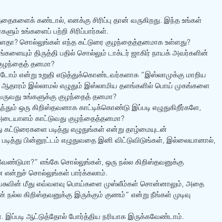
தைகளைக் கண்டால், எனக்கு சிரிப்பு தான் வருகிறது. இந்த உங்கள் 
ும் உங்களைப் பற்றி சிரிப்பார்கள். 
்ளதா? சொல்லுங்கள் எந்த கட்டுரை குழந்தைத்தனமாக உள்ளது?
ளையும் திருத்தி பதில் சொல்லும் டாக்டர் ஜாகிர் நாயக் அவர்களின் 
 குழந்தைத் தனமா?
ம் என்று உறுதி எடுத்துக்கொண்டவர்களாக “இஸ்லாமுக்கு மாறிய 
 ஆதாரம் இல்லாமல் எழுதும் இஸ்லாமிய தளங்களில் பொய் முகங்களை 
 வருவது உங்களுக்கு குழந்தைத் தனமா?
்தும் ஒரு கிறிஸ்தவனாக காட்டிக்கொண்டு இப்படி எழுதுகிறீர்களே, 
 அடையாளம் காட்டுவது குழந்தைத்தனமா?
 கட்டுரைகளை படித்து எழுதுங்கள் என்று தாழ்மையுடன் 
 படித்து பின்னூட்டம் எழுதுவதை இனி விட்டுவிடுங்கள், இல்லையானால், 
ேண்டுமா?” எங்கே சொல்லுங்கள், ஒரு நல்ல கிறிஸ்தவனுக்கு 
ன்றுச் சொல்லுங்கள் பார்க்கலாம்.
ேசுவின் மீது எவ்வளவு பொய்களை முஸ்லீம்கள் சொன்னாலும், அதை 
் நல்ல கிறிஸ்தவனுக்கு இருக்கும் குணம்” என்று நீங்கள் முடிவு 
ள். இப்படி ஆட்டுத்தோல் போர்த்திய நரியாக இருக்கவேண்டாம்.