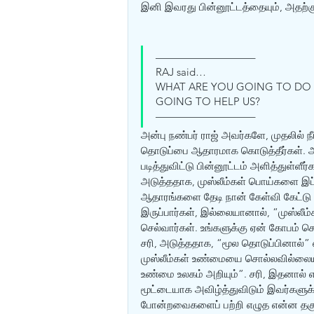
இனி இவரது பின்னூட்டத்தையும், அதற்
—————————–
RAJ said… 
WHAT ARE YOU GOING TO DO A
GOING TO HELP US? 
—————————– 
அன்பு நண்பர் ராஜ் அவர்களே, முதலில் 
தொடுப்பை ஆதாரமாக கொடுத்தீர்கள். அத
படித்துவிட்டு பின்னூட்டம் அளித்துள்ளீ
அடுத்ததாக, முஸ்லீம்கள் பொய்களை இப்
ஆதாரங்களை தேடி நான் கேள்வி கேட்டு 
இருப்பார்கள், இல்லையானால், “முஸ்லீம்
செல்வார்கள். உங்களுக்கு ஏன் கோபம் ச
சரி, அடுத்ததாக, “மூல தொடுப்பினால்”
முஸ்லீம்கள் உண்மையை சொல்லவில்லையா
உண்மை உலகம் அறியும்”. சரி, இதனால்
மூட்டையாக அவிழ்த்துவிடும் இவர்களுக்
போன்றவைகளைப் பற்றி எழுத‌ என்ன தகுதி இருக்கிறது என்று, இவர்களின் கட்டுரையை படிக்கும் சராசரி 