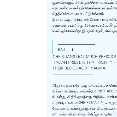
முஸ்லீம்களும் அறிந்துக்கொள்வார்கள்
எது உண்மை என்றுச் சொல்வது மட்டும் 
தெரிவிக்க கடமைப்பட்டுள்ளோம்.
நீங்கள் ஒரு கிறிஸ்தவர் போல காட்டிக்க
சவுக்கை தயாரித்து தேவாலயத்தில் இருப
செய்துக்கொண்டு இருக்கிறேன், சிலருக
—————————–
RAJ said… 
CHRISTIANS GOT MUCH PRESCIOUS
ITALIAN PRIEST. IS THAT RIGHT 
THEIR BLOGS ABOT NAGMA. 
 ——————————
அருமை நண்பரே, ஒரு விவரத்தைச் சொல
நீங்கள் கிறிஸ்டியானிசம்(CHRISTIANISM
போன்று, கிறிஸ்தவத்தை கிறிஸ்டியானிச
கிறிஸ்டியானிடி(CHRISTIANITY) என்று
கேட்கலாம், உங்களுக்கு சில விவரங்கள
சரி, நக்மாவின் விஷயத்திற்கு வருவோம