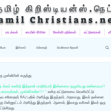
தமிழ் கிறிஸ்டியன்ஸ்.நெட
amil Christians.n
பாடல்கள்
பைபிள்-Bible
கேள்வி பதில்கள்
கட்டுரைகள்
வ
யேசு
இஸ்லாம்
அல்லாஹ்
யெகோவா தேவன்
ஹம்மது
பைபிள்
குர்‍ஆன்
குர்‍ஆன் தமிழாக்கங்கள்
ு முஸ்லீமின் கருத்து
க்கம் கண்டு இத்தாலி பாதிரியார் இஸ்லாமை தழுவியது உண்மையா? 
ு வையுங்கள், முஸ்லீம்களே!!! “
 என்ற கட்டுரையை வெளியிட்டு 
்தவ சகோதரர் RAJ பதில் அளித்து இருந்தார், அதாவது, இவர் தன்னை 
ு பின்னூட்டம் அளித்து இருந்தார். ஆனால், இவரது வரிகள் இவர் ஒரு 
்டுகிறது. 