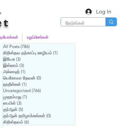
்
Log In
et
ீடியோக்கள்
உறுப்பினர்கள்
All Posts
(786)
786 posts
கிறிஸ்தவ தற்காப்பு ஊழியம்
(1)
1 post
இயேசு
(3)
3 posts
இஸ்லாம்
(3)
3 posts
அல்லாஹ்
(1)
1 post
யெகோவா தேவன்
(0)
0 posts
ஹதீஸ்கள்
(1)
1 post
Uncategorized
(766)
766 posts
முஹம்மது
(1)
1 post
பைபிள்
(3)
3 posts
குர்‍ஆன்
(5)
5 posts
குர்‍ஆன் தமிழாக்கங்கள்
(0)
0 posts
கிறிஸ்தவம்
(6)
6 posts