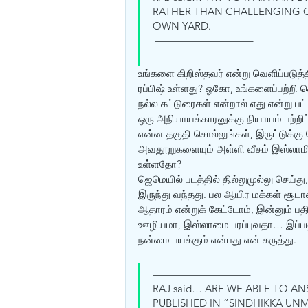
RATHER THAN CHALLENGING O
OWN YARD. 
 —————————–
உங்களை கிறிஸ்தவர் என்று வெளிப்படுத்
ரப்பிஷ் உள்ளது? ஓகோ, உங்களைப்பற்றி 
நல்ல கட்டுரைகள் என்றால் எது என்று பட
ஒரு அநியாயக்காரனுக்கு நியாயம் பற்றி
என்ன தகுதி சொல்லுங்கள், இருட்டுக்கு
அவதூறுகளையும் அள்ளி வீசும் இஸ்லாம
உள்ளதோ?
ஜெமெயில் படத்தில் தில்லுமுல்லு செய்த
இருந்து வந்தது. பல ஆயிர மக்கள் சூடான்
ஆதாரம் என்றுக் கேட்டோம், இன்னும் பத
ஊழியமா, இஸ்லாமை பரப்புவதா… இப்படியெல
நன்மை பயக்கும் என்பது என் கருத்து.
—————————–
RAJ said… ARE WE ABLE TO AN
PUBLISHED IN “SINDHIKKA UN