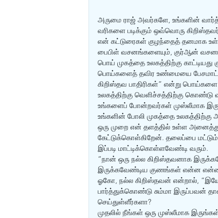
அருமை ராஜ் அவர்களே, உங்களின் வார்த்
வரிகளை படிக்கும் ஒவ்வொரு கிறிஸ்தவர்கள
என் கட்டுரைகள் குழந்தைத் தனமாக உள
பைபிள் வசனங்களையும், குர்‍ஆன் வசனங்க
பொய் முகத்தை உலகத்திற்கு காட்டியது
பொய்களைத் தவிர உண்மையை பேசமாட்டோ
கிறிஸ்தவ பாதிரிகள்” என்று பொய்களை
உலகத்திற்கு வெளிச்சத்திற்கு கொண்டு
உங்களைப் போன்றவர்கள் முஸ்லீமாக இருந
உங்களின் போலி முகத்தை உலகத்திற்கு
ஒரு முறை என் தளத்தில் உள்ள அனைத்து
கேட்டுக்கொள்கிறேன். தலைப்பை மட்டும்
இப்படி மாட்டிக்கொள்ளவேண்டி வரும். 
“நான் ஒரு நல்ல கிறிஸ்தவனாக இருக்கவ
இருக்கவேண்டிய குணங்கள் என்ன என்ன எ
ஓகோ, நல்ல கிறிஸ்தவன் என்றால், “இய
பார்த்துக்கொண்டு சும்மா இருப்பவன் தான
செய்துள்ளீர்களா?
முதலில் நீங்கள் ஒரு முஸ்லீமாக இருங்க