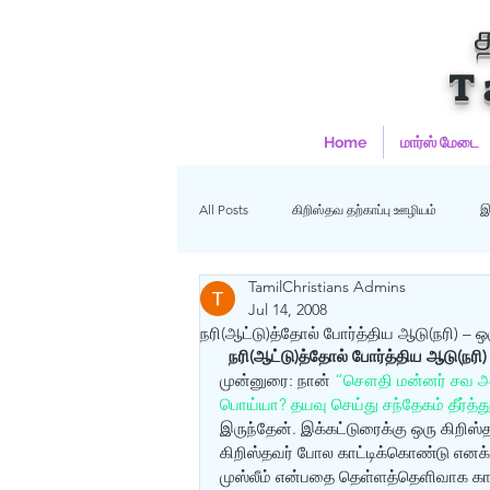
T
Home
மார்ஸ் மேடை
All Posts
கிறிஸ்தவ தற்காப்பு ஊழியம்
இ
TamilChristians Admins
ஹதீஸ்கள்
Uncategorized
மு
Jul 14, 2008
நரி(ஆட்டு)த்தோல் போர்த்திய ஆடு(நரி) – ஒர
நரி(ஆட்டு)த்தோல் போர்த்திய ஆடு(நரி)
முன்னுரை: நான் 
“சௌதி மன்னர் சவ அட
கிறிஸ்தவம்
பொய்யா? தயவு செய்து சந்தேகம் தீர்த்த
இருந்தேன். இக்கட்டுரைக்கு ஒரு கிறிஸ
கிறிஸ்தவர் போல காட்டிக்கொண்டு எனக்க
முஸ்லீம் என்பதை தெள்ளத்தெளிவாக காட