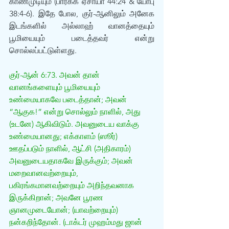
காணமுடியும் (பார்க்க ஏசாயா 44:24 & யோபு 
38:4-6). இதே போல, குர்-ஆனிலும் அனேக 
இடங்களில் அல்லாஹ் வானத்தையும் 
பூமியையும் படைத்தவர் என்று 
சொல்லப்பட்டுள்ளது.  
குர்-ஆன் 6:73. அவன் தான் 
வானங்களையும் பூமியையும் 
உண்மையாகவே படைத்தான்; அவன் 
“ஆகுக!” என்று சொல்லும் நாளில், அது 
(உடனே) ஆகிவிடும். அவனுடைய வாக்கு 
உண்மையானது; எக்காளம் (ஸூர்) 
ஊதப்படும் நாளில், ஆட்சி (அதிகாரம்) 
அவனுடையதாகவே இருக்கும்; அவன் 
மறைவானவற்றையும், 
பகிரங்கமானவற்றையும் அறிந்தவனாக 
இருக்கிறான்; அவனே பூரண 
ஞானமுடையோன்; (யாவற்றையும்) 
நன்கறிந்தோன். (டாக்டர் முஹம்மது ஜான் 