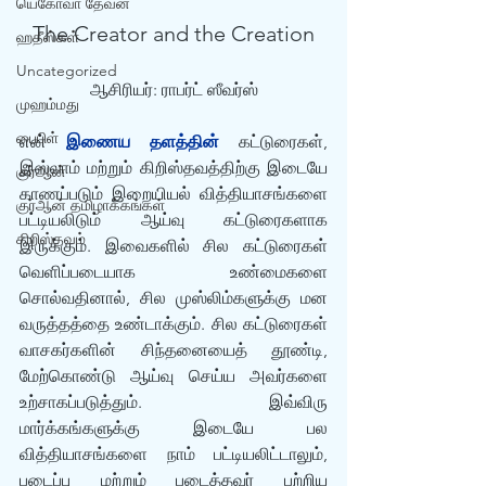
யெகோவா தேவன்
The Creator and the Creation
ஹதீஸ்கள்
Uncategorized
ஆசிரியர்: ராபர்ட் ஸீவர்ஸ்
முஹம்மது
பைபிள்
என் 
இணைய தளத்தின்
 கட்டுரைகள், 
இஸ்லாம் மற்றும் கிறிஸ்தவத்திற்கு இடையே 
குர்‍ஆன்
காணப்படும் இறையியல் வித்தியாசங்களை 
குர்‍ஆன் தமிழாக்கங்கள்
பட்டியலிடும் ஆய்வு கட்டுரைகளாக 
கிறிஸ்தவம்
இருக்கும். இவைகளில் சில கட்டுரைகள் 
வெளிப்படையாக உண்மைகளை 
சொல்வதினால், சில முஸ்லிம்களுக்கு மன 
வருத்தத்தை உண்டாக்கும். சில கட்டுரைகள் 
வாசகர்களின் சிந்தனையைத் தூண்டி, 
மேற்கொண்டு ஆய்வு செய்ய அவர்களை 
உற்சாகப்படுத்தும். இவ்விரு 
மார்க்கங்களுக்கு இடையே பல 
வித்தியாசங்களை நாம் பட்டியலிட்டாலும், 
படைப்பு மற்றும் படைத்தவர் பற்றிய 