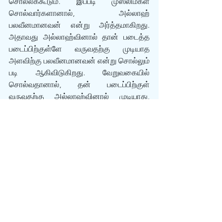
சொல்லக்கூடும். இப்படி முஸ்லிம்கள் 
சொல்வார்களானால், அல்லாஹ் 
பலவீனமானவன் என்று அர்த்தமாகிறது. 
அதாவது அல்லாஹ்வினால் தான் படைத்த 
படைப்பிற்குள்ளே வருவதற்கு முடியாத 
அளவிற்கு பலவீனமானவன் என்று சொல்லும் 
படி ஆகிவிடுகிறது. வேறுவகையில் 
சொல்வதானால், தன் படைப்பிற்குள் 
வருவதற்கு அல்லாஹ்வினால் முடியாது, 
அவ்வளவு பலவீனமானவனாக அல்லாஹ் 
இருக்கிறான் என்று முஸ்லிம்கள் 
ஒப்புக்கொள்வதாக ஆகிவிடுகிறது. 
ஒரு வேலையை செய்யமுடியாத அளவிற்கு 
அல்லாஹ் பலமுள்ளவன் என்றுச் சொல்வது, 
அவன் பலவீனமானவன் என்று சொல்வதற்கு 
சமமாகும் (Being “too powerful” to 
accomplish something is equivalent to 
not being able to do it.).