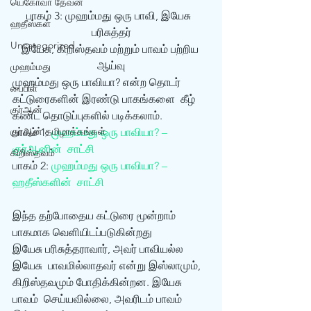
யெகோவா தேவன்
பாகம் 3: முஹம்மது ஒரு பாவி, இயேசு  
ஹதீஸ்கள்
பரிசுத்தர்
Uncategorized
இயேசு, கிறிஸ்தவம் மற்றும் பாவம் பற்றிய 
ஆய்வு
முஹம்மது
முஹம்மது ஒரு பாவியா? என்ற தொடர் 
பைபிள்
கட்டுரைகளின் இரண்டு பாகங்களை  கீழ் 
குர்‍ஆன்
கண்ட தொடுப்புகளில் படிக்கலாம். 
குர்‍ஆன் தமிழாக்கங்கள்
பாகம் 1: 
முஹம்மது ஒரு பாவியா? – 
குர்‍ஆனின்  சாட்சி
கிறிஸ்தவம்
பாகம் 2: 
முஹம்மது ஒரு பாவியா? – 
ஹதீஸ்களின்  சாட்சி
இந்த தற்போதைய கட்டுரை மூன்றாம் 
பாகமாக வெளியிடப்படுகின்றது 
இயேசு பரிசுத்தராவார், அவர் பாவியல்ல‌ 
இயேசு  பாவமில்லாதவர் என்று இஸ்லாமும், 
கிறிஸ்தவமும் போதிக்கின்றன. இயேசு 
பாவம்  செய்யவில்லை, அவரிடம் பாவம் 