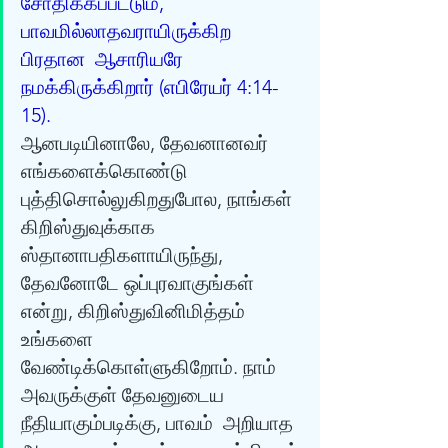
சோதிக்கப்பட்டும், 
பாவமில்லாதவராயிருக்கிற 
பிரதான  ஆசாரியரே 
நமக்கிருக்கிறார் (எபிரேயர் 4:14-
15). 
ஆனபடியினாலே, தேவனானவர்  
எங்களைக்கொண்டு 
புத்திசொல்லுகிறதுபோல, நாங்கள் 
கிறிஸ்துவுக்காக  
ஸ்தானாபதிகளாயிருந்து, 
தேவனோடே ஒப்புரவாகுங்கள் 
என்று, கிறிஸ்துவினிமித்தம் 
உங்களை  
வேண்டிக்கொள்ளுகிறோம். நாம் 
அவருக்குள் தேவனுடைய 
நீதியாகும்படிக்கு, பாவம்  அறியாத 