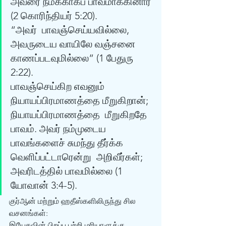
அவரை நமக்காகப் பாவமாக்கினார் 
(2 கொரிந்தியர் 5:20). 
“அவர்  பாவஞ்செய்யவில்லை, 
அவருடைய வாயிலே வஞ்சனை 
காணப்படவுமில்லை” (1 பேதுரு 
2:22).  
பாவஞ்செய்கிற எவனும் 
நியாயப்பிரமாணத்தை மீறுகிறான்; 
நியாயப்பிரமாணத்தை  மீறுகிறதே 
பாவம். அவர் நம்முடைய 
பாவங்களைச் சுமந்து தீர்க்க 
வெளிப்பட்டாரென்று  அறிவீர்கள்; 
அவரிடத்தில் பாவமில்லை (1 
யோவான் 3:4-5). 
குர்ஆன் மற்றும் ஹதீஸ்களிலிருந்து சில 
வசனங்கள்: 
இயேசுவின் பிறப்பு பற்றி மரியாளுக்கு 