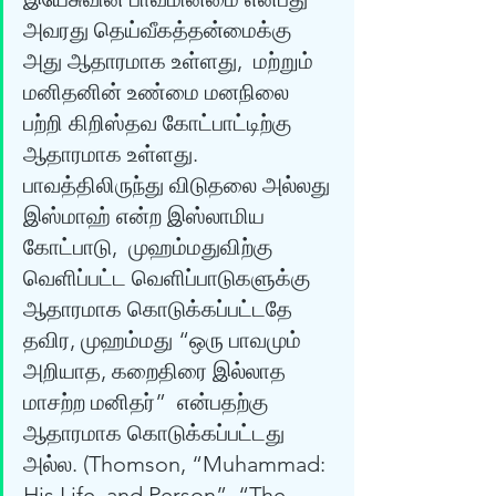
அவரது தெய்வீகத்தன்மைக்கு 
அது ஆதாரமாக உள்ளது,  மற்றும் 
ம‌னிதனின் உண்மை மனநிலை 
பற்றி கிறிஸ்தவ கோட்பாட்டிற்கு 
ஆதாரமாக உள்ளது.  
பாவ‌த்திலிருந்து விடுத‌லை அல்ல‌து 
இஸ்மாஹ் என்ற‌ இஸ்லாமிய‌ 
கோட்பாடு,  முஹ‌ம்ம‌துவிற்கு 
வெளிப்ப‌ட்ட‌ வெளிப்பாடுக‌ளுக்கு 
ஆதார‌மாக‌ கொடுக்க‌ப்ப‌ட்ட‌தே  
த‌விர‌, முஹ‌ம்ம‌து “ஒரு பாவ‌மும் 
அறியாத‌, க‌றைதிரை இல்லாத‌ 
மாச‌ற்ற‌ ம‌னித‌ர்”  என்ப‌த‌ற்கு 
ஆதார‌மாக‌ கொடுக்க‌ப்ப‌ட்ட‌து 
அல்ல‌. (Thomson, “Muhammad: 
His Life  and Person”, “The 