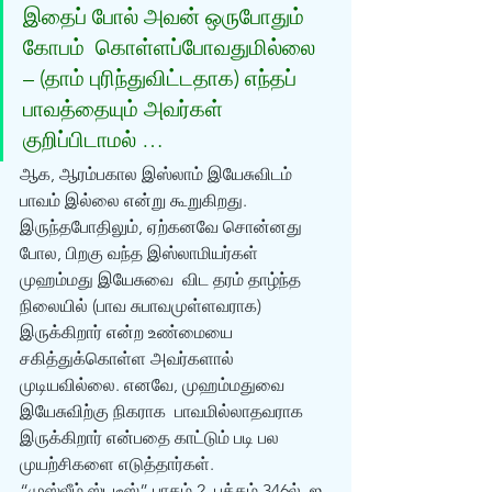
இதைப் போல் அவன் ஒருபோதும் 
கோபம்  கொள்ளப்போவதுமில்லை 
– (தாம் புரிந்துவிட்டதாக) எந்தப் 
பாவத்தையும் அவர்கள்  
குறிப்பிடாமல் …  
ஆக, ஆரம்பகால இஸ்லாம் இயேசுவிடம் 
பாவம் இல்லை என்று கூறுகிறது.  
இருந்தபோதிலும், ஏற்கனவே சொன்னது 
போல, பிறகு வந்த இஸ்லாமியர்கள் 
முஹம்மது இயேசுவை  விட தரம் தாழ்ந்த 
நிலையில் (பாவ சுபாவமுள்ளவராக) 
இருக்கிறார் என்ற உண்மையை  
சகித்துக்கொள்ள அவர்களால் 
முடியவில்லை. எனவே, முஹம்மதுவை 
இயேசுவிற்கு நிகராக  பாவமில்லாதவராக 
இருக்கிறார் என்பதை காட்டும் படி பல 
முயற்சிகளை எடுத்தார்கள்.  
“முஸ்லீம் ஸ்டடீஸ்” பாகம் 2, பக்கம் 346ல், ஐ. 