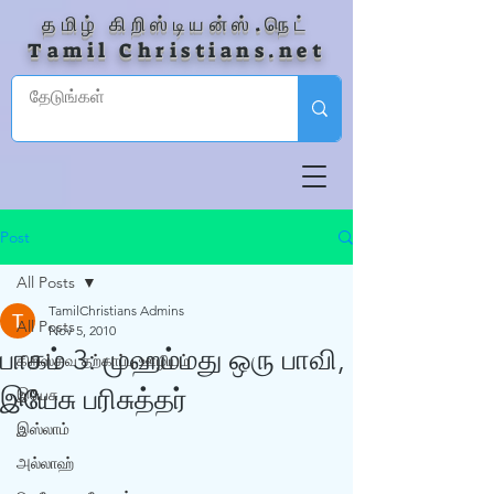
தமிழ் கிறிஸ்டியன்ஸ்.நெட்
Tamil Christians.net
Post
All Posts
TamilChristians Admins
All Posts
Nov 5, 2010
பாகம் 3: முஹம்மது ஒரு பாவி,
கிறிஸ்தவ தற்காப்பு ஊழியம்
இயேசு பரிசுத்தர்
இயேசு
இஸ்லாம்
அல்லாஹ்