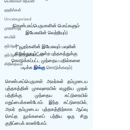
யெகோவா தேவன்
ஹதீஸ்கள்
Uncategorized
(செண்பகப்பெருமாளின் பொய்களும் 
முஹம்மது
இயேசுவின் வெற்றியும்)
பைபிள்
குர்‍ஆன்
(“யூதர்களின் இயேசுவும் பவுலின் 
கிறிஸ்துவும்” என்ற புத்தகத்துக்கு 
குர்‍ஆன் தமிழாக்கங்கள்
கொடுக்கப்பட்ட முந்தைய பதில்களை 
கிறிஸ்தவம்
படிக்க 
இங்கு
 சொடுக்கவும்)
செண்பகப்பெருமாள் அவர்கள் தம்முடைய 
புத்தகத்தின் முகவுரையில் எழுதிய முதல் 
பத்திக்கு முந்தைய கட்டுரையில் 
மறுப்பைக்கண்டோம். இந்த கட்டுரையில், 
அவர் தம்முடைய புத்தகத்திற்காக ஆய்வு 
செய்த நூல்களைப் பற்றிய‌ ஒரு சிறு 
குறிப்பைக் காண்போம்.