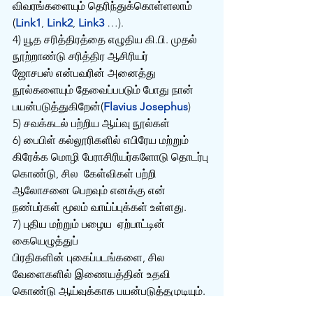
விவரங்களையும் தெரிந்துக்கொள்ளலாம் 
(
Link1
, 
Link2
, 
Link3
 …).
4) யூத சரித்திரத்தை எழுதிய கி.பி. முதல் 
நூற்றாண்டு சரித்திர ஆசிரியர் 
ஜோசபஸ் என்பவரின் அனைத்து 
நூல்களையும் தேவைப்ப‌படும் போது நான் 
பயன்படுத்துகிறேன்(
Flavius Josephus
)
5) சவக்கடல் பற்றிய ஆய்வு நூல்கள்
6) பைபிள் கல்லூரிகளில் எபிரேய மற்றும் 
கிரேக்க மொழி பேராசிரியர்களோடு தொடர்பு 
கொண்டு, சில  கேள்விகள் பற்றி 
ஆலோசனை பெறவும் எனக்கு என் 
நண்பர்கள் மூலம் வாய்ப்புக்கள் உள்ளது.
7) புதிய மற்றும் பழைய  ஏற்பாட்டின் 
கையெழுத்துப் 
பிரதிகளின் புகைப்படங்களை, சில 
வேளைகளில் இணையத்தின் உதவி 
கொண்டு ஆய்வுக்காக பயன்படுத்தமுடியும்.
8) பைபிள் ஆங்கில விளக்கவுரைகள் என்று 