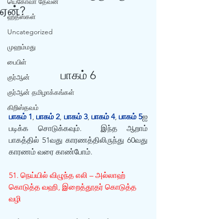
யெகோவா தேவன்
ஏன்?
ஹதீஸ்கள்
Uncategorized
முஹம்மது
பைபிள்
பாகம் 6
குர்‍ஆன்
குர்‍ஆன் தமிழாக்கங்கள்
கிறிஸ்தவம்
பாகம் 1
, 
பாகம் 2
, 
பாகம் 3
, 
பாகம் 4
, 
பாகம் 5
ஐ 
படிக்க சொடுக்கவும்.  இந்த ஆறாம் 
பாகத்தில் 51வது காரணத்திலிருந்து 60வது 
காரணம் வரை காண்போம்.
51. நெய்யில் விழுந்த எலி – அல்லாஹ் 
கொடுத்த வஹி, இறைத்தூதர் கொடுத்த 
வழி