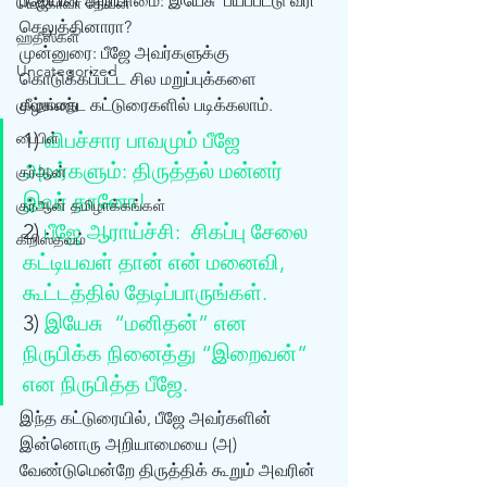
பீஜேயின் அறியாமை: இயேசு  பயப்பட்டு வரி 
யெகோவா தேவன்
செலுத்தினாரா? 
ஹதீஸ்கள்
முன்னுரை: பீஜே அவர்களுக்கு 
Uncategorized
கொடுக்கப்பட்ட சில மறுப்புக்களை  
முஹம்மது
கீழ்கண்ட கட்டுரைகளில் படிக்கலாம். 
1) 
விபச்சார பாவமும் பீஜே  
பைபிள்
அவர்களும்: திருத்தல் மன்னர் 
குர்‍ஆன்
இவர் தானோ!
குர்‍ஆன் தமிழாக்கங்கள்
2) 
பீஜே ஆராய்ச்சி:  சிகப்பு சேலை 
கிறிஸ்தவம்
கட்டியவள் தான் என் மனைவி, 
கூட்டத்தில் தேடிப்பாருங்கள்.
3) 
இயேசு  “மனிதன்” என 
நிருபிக்க நினைத்து “இறைவன்” 
என நிருபித்த பீஜே.
இந்த கட்டுரையில், பீஜே அவர்களின் 
இன்னொரு அறியாமையை (அ)  
வேண்டுமென்றே திருத்திக் கூறும் அவரின் 