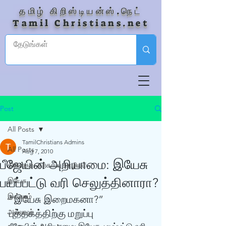
தமிழ் கிறிஸ்டியன்ஸ்.நெட்
Tamil Christians.net
Post
All Posts
TamilChristians Admins
All Posts
Aug 7, 2010
பீஜேயின் அறியாமை: இயேசு
கிறிஸ்தவ தற்காப்பு ஊழியம்
பயப்பட்டு வரி செலுத்தினாரா?
இயேசு
இஸ்லாம்
“இயேசு இறைமகனா?” 
அல்லாஹ்
புத்தகத்திற்கு மறுப்பு