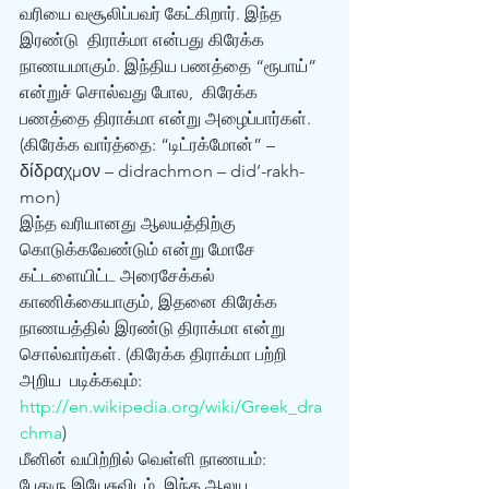
வரியை வசூலிப்பவர் கேட்கிறார். இந்த 
இரண்டு  திராக்மா என்பது கிரேக்க 
நாணயமாகும். இந்திய பணத்தை “ரூபாய்” 
என்றுச் சொல்வது போல,  கிரேக்க 
பணத்தை திராக்மா என்று அழைப்பார்கள். 
(கிரேக்க வார்த்தை: “டிட்ரக்மோன்” –  
δίδραχμον – didrachmon – did’-rakh-
mon)
இந்த வரியானது ஆலயத்திற்கு  
கொடுக்கவேண்டும் என்று மோசே 
கட்டளையிட்ட அரைசேக்கல் 
காணிக்கையாகும், இதனை கிரேக்க  
நாணயத்தில் இரண்டு திராக்மா என்று 
சொல்வார்கள். (கிரேக்க திராக்மா பற்றி 
அறிய  படிக்கவும்: 
http://en.wikipedia.org/wiki/Greek_dra
chma
)  
மீனின் வயிற்றில் வெள்ளி நாணயம்:
பேதுரு இயேசுவிடம்  இந்த ஆலய 