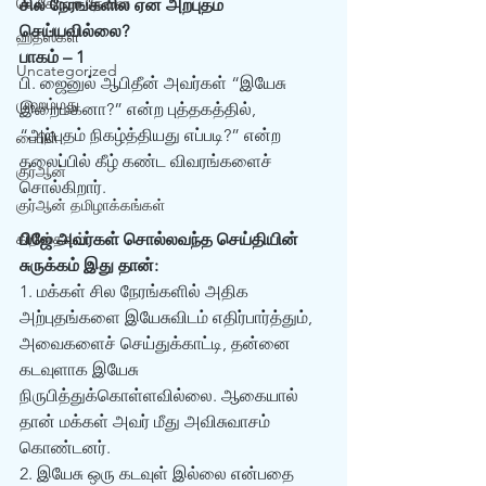
யெகோவா தேவன்
சில நேரங்களில் ஏன் அற்புதம் 
செய்யவில்லை?
ஹதீஸ்கள்
பாகம் – 1
Uncategorized
பி. ஜைனுல் ஆபிதீன் அவர்கள் “இயேசு 
முஹம்மது
இறைமகனா?” என்ற புத்தகத்தில், 
“அற்புதம் நிகழ்த்தியது எப்படி?” என்ற 
பைபிள்
தலைப்பில் கீழ் கண்ட விவரங்களைச் 
குர்‍ஆன்
சொல்கிறார். 
குர்‍ஆன் தமிழாக்கங்கள்
கிறிஸ்தவம்
பிஜே அவர்கள் சொல்லவந்த செய்தியின் 
சுருக்கம் இது தான்:
1. மக்கள் சில நேரங்களில் அதிக 
அற்புதங்களை இயேசுவிடம் எதிர்பார்த்தும், 
அவைகளைச் செய்துக்காட்டி, தன்னை 
கடவுளாக இயேசு 
நிருபித்துக்கொள்ளவில்லை. ஆகையால் 
தான் மக்கள் அவர் மீது அவிசுவாசம் 
கொண்டனர்.  
2. இயேசு ஒரு கடவுள் இல்லை என்பதை 