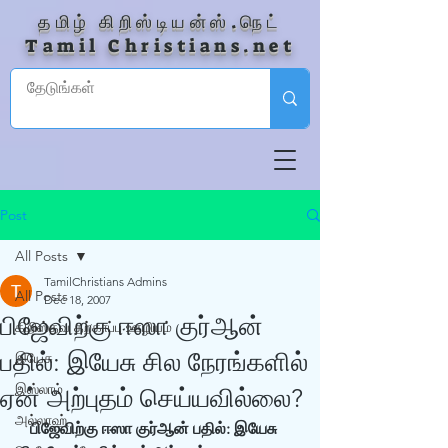
தமிழ் கிறிஸ்டியன்ஸ்.நெட்
Tamil Christians.net
Post
All Posts
TamilChristians Admins
All Posts
Dec 18, 2007
பிஜேவிற்கு ஈஸா குர்‍ஆன்
கிறிஸ்தவ தற்காப்பு ஊழியம்
பதில்: இயேசு சில நேரங்களில்
இயேசு
இஸ்லாம்
ஏன் அற்புதம் செய்யவில்லை?
அல்லாஹ்
பிஜேவிற்கு ஈஸா குர்‍ஆன் பதில்: இயேசு 