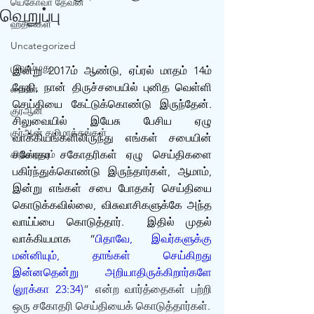
யெகோவா தேவன்
வெறுப்பு
ஹதீஸ்கள்
Uncategorized
முஹம்மது
இன்று 2017ம் ஆண்டு, ஏப்ரல் மாதம் 14ம் 
தேதி, நான் திருச்சபையில் புனித வெள்ளி 
பைபிள்
செய்தியை கேட்டுக்கொண்டு இருந்தேன். 
குர்‍ஆன்
சிலுவையில் இயேசு பேசிய ஏழு 
குர்‍ஆன் தமிழாக்கங்கள்
வாக்கியங்களிலிருந்து எங்கள் சபையின் 
கிறிஸ்தவம்
சகோதர சகோதரிகள் ஏழு செய்திகளை 
பகிர்ந்துக்கொண்டு இருந்தார்கள், ஆமாம், 
இன்று எங்கள் சபை போதகர் செய்தியை 
கொடுக்கவில்லை, விசுவாசிகளுக்கே அந்த 
வாய்ப்பை கொடுத்தார்.  இதில் முதல் 
வாக்கியமாக “
பிதாவே, இவர்களுக்கு 
மன்னியும், தாங்கள் செய்கிறது 
இன்னதென்று அறியாதிருக்கிறார்களே 
(லூக்கா 23:34)
” என்ற வார்த்தைகள் பற்றி 
ஒரு சகோதரி செய்தியைக் கொடுத்தார்கள்.