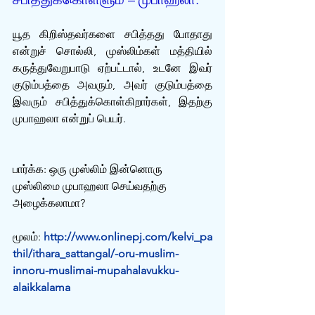
யூத கிறிஸ்தவர்களை சபித்தது போதாது 
என்றுச் சொல்லி, முஸ்லிம்கள் மத்தியில் 
கருத்துவேறுபாடு ஏற்பட்டால், உடனே இவர் 
குடும்பத்தை அவரும், அவர் குடும்பத்தை 
இவரும் சபித்துக்கொள்கிறார்கள், இதற்கு 
முபாஹலா என்றுப் பெயர்.
பார்க்க: ஒரு முஸ்லிம் இன்னொரு 
முஸ்லிமை முபாஹலா செய்வதற்கு 
அழைக்கலாமா?
மூலம்: 
http://www.onlinepj.com/kelvi_pa
thil/ithara_sattangal/-oru-muslim-
innoru-muslimai-mupahalavukku-
alaikkalama