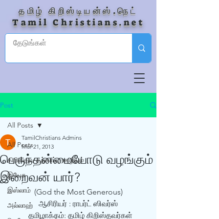
தமிழ் கிறிஸ்டியன்ஸ்.நெட்
Tamil Christians.net
Post
All Posts
TamilChristians Admins
All Posts
Mar 21, 2013
பெருந்தன்மையோடு வழங்கும்
கிறிஸ்தவ தற்காப்பு ஊழியம்
இறைவன் யார்?
இயேசு
இஸ்லாம்
(God the Most Generous)
ஆசிரியர் : ராபர்ட் ஸிவர்ஸ்
அல்லாஹ்
  தமிழாக்கம்: தமிழ் கிறிஸ்தவர்கள்