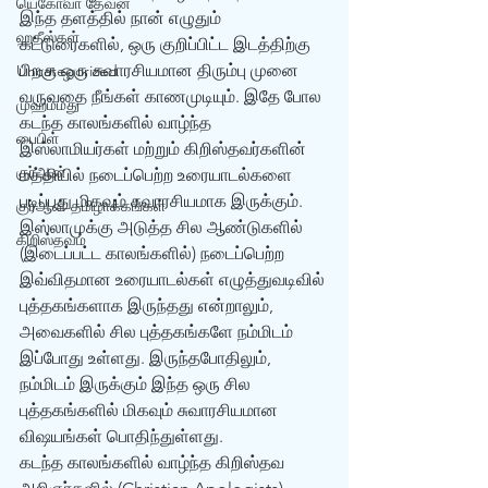
யெகோவா தேவன்
இந்த தளத்தில் நான் எழுதும் 
ஹதீஸ்கள்
கட்டுரைகளில், ஒரு குறிப்பிட்ட இடத்திற்கு 
பிறகு ஒரு சுவாரசியமான திரும்பு முனை 
Uncategorized
வருவதை நீங்கள் காணமுடியும். இதே போல 
முஹம்மது
கடந்த காலங்களில் வாழ்ந்த 
பைபிள்
இஸ்லாமியர்கள் மற்றும் கிறிஸ்தவர்களின் 
குர்‍ஆன்
மத்தியில் நடைப்பெற்ற உரையாடல்களை 
படிப்பது மிகவும் சுவாரசியமாக இருக்கும். 
குர்‍ஆன் தமிழாக்கங்கள்
இஸ்லாமுக்கு அடுத்த சில ஆண்டுகளில் 
கிறிஸ்தவம்
(இடைப்பட்ட காலங்களில்) நடைப்பெற்ற 
இவ்விதமான உரையாடல்கள் எழுத்துவடிவில் 
புத்தகங்களாக இருந்தது என்றாலும், 
அவைகளில் சில புத்தகங்களே நம்மிடம் 
இப்போது உள்ளது. இருந்தபோதிலும், 
நம்மிடம் இருக்கும் இந்த ஒரு சில 
புத்தகங்களில் மிகவும் சுவாரசியமான 
விஷயங்கள் பொதிந்துள்ளது.
கடந்த காலங்களில் வாழ்ந்த கிறிஸ்தவ 