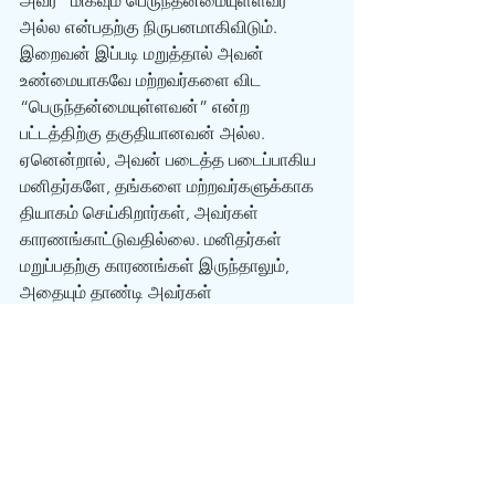
அவர் “மிகவும் பெருந்தன்மையுள்ளவர்” 
அல்ல என்பதற்கு நிருபனமாகிவிடும். 
இறைவன் இப்படி மறுத்தால் அவன் 
உண்மையாகவே மற்றவர்களை விட 
“பெருந்தன்மையுள்ளவன்” என்ற 
பட்டத்திற்கு தகுதியானவன் அல்ல. 
ஏனென்றால், அவன் படைத்த படைப்பாகிய 
மனிதர்களே, தங்களை மற்றவர்களுக்காக 
தியாகம் செய்கிறார்கள், அவர்கள் 
காரணங்காட்டுவதில்லை. மனிதர்கள் 
மறுப்பதற்கு காரணங்கள் இருந்தாலும், 
அதையும் தாண்டி அவர்கள் 
மற்றவர்களுக்காக தங்களை தியாகமாக 
கொடுக்கிறார்கள். இப்படிப்பட்ட 
இறைவனோடு ஒப்பிடும் போது, இவர்களே 
(மனிதர்களில் தியாகம் செய்பவர்கள்), 
அவரை விட மிகவும் 
பெருந்தன்மையுள்ளவர்கள் என்று 
கருதப்படுவார்கள்.