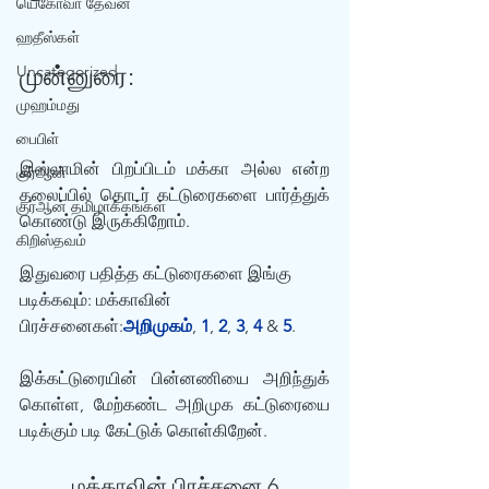
யெகோவா தேவன்
ஹதீஸ்கள்
முன்னுரை:
Uncategorized
முஹம்மது
பைபிள்
இஸ்லாமின் பிறப்பிடம் மக்கா அல்ல என்ற 
குர்‍ஆன்
தலைப்பில் தொடர் கட்டுரைகளை பார்த்துக் 
குர்‍ஆன் தமிழாக்கங்கள்
கொண்டு இருக்கிறோம். 
கிறிஸ்தவம்
இதுவரை பதித்த கட்டுரைகளை இங்கு 
படிக்கவும்: மக்காவின் 
பிரச்சனைகள்:
அறிமுகம்
, 
1
, 
2
, 
3
, 
4
 & 
5
. 
இக்கட்டுரையின் பின்னணியை அறிந்துக் 
கொள்ள, மேற்கண்ட அறிமுக கட்டுரையை 
படிக்கும் படி கேட்டுக் கொள்கிறேன்.
மக்காவின் பிரச்சனை 6