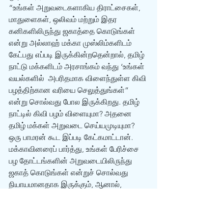
“உங்கள் அறுவடைகளாகிய திராட்சைகள், 
மாதுளைகள், ஒலிவம் மற்றும் இதர 
கனிகளிலிருந்து ஜகாத்தை கொடுங்கள் 
என்று அல்லாஹ் மக்கா முஸ்லிம்களிடம் 
கேட்பது எப்படி இருக்கின்றதென்றால், தமிழ் 
நாட்டு மக்களிடம் அரசாங்கம் வந்து ‘உங்கள் 
வயல்களில்  அபரிதமாக விளைந்துள்ள கிவி 
பழத்திற்கான வரியை செலுத்துங்கள்” 
என்று சொல்வது போல இருக்கிறது. தமிழ் 
நாட்டில் கிவி பழம் விளையுமா? அதனை 
தமிழ் மக்கள் அறுவடை செய்யமுடியுமா? 
ஒரு பாமரன் கூட இப்படி கேட்கமாட்டான். 
மக்காவினரைப் பார்த்து, உங்கள் பேரிச்சை 
பழ தோட்டங்களின் அறுவடையிலிருந்து 
ஜகாத் கொடுங்கள் என்றுச் சொல்வது 
நியாயமானதாக இருக்கும், ஆனால், 
மேற்கண்ட குர்-ஆன் வசனம் சொல்வது 
மக்காவிற்கு 100% பொருந்தாது. கனிகள் 
மக்காவில் விளைந்தால் தானே அறுவடை 