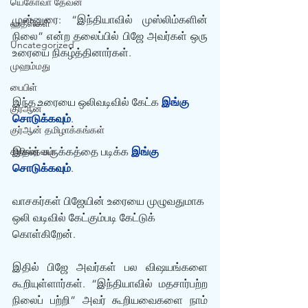
யெகோவா தேவன்
முன்னுரை: “இந்தியாவில் முஸ்லிம்களின் 
ஹதீஸ்கள்
நிலை” என்ற தலைப்பில் பிஜே அவர்கள் ஒரு 
Uncategorized
உரையை நிகழ்த்தினார்கள். 
முஹம்மது
பைபிள்
இந்த உரையை ஒலிவடிவில் கேட்க 
இங்கு 
குர்‍ஆன்
சொடுக்கவும்
.
குர்‍ஆன் தமிழாக்கங்கள்
கிறிஸ்தவம்
இதன் சுருக்கத்தை படிக்க 
இங்கு 
சொடுக்கவும்
.
வாசகர்கள் பிஜேயின் உரையை முழுவதுமாக 
ஒலி வடிவில் கேட்கும்படி கேட்டுக் 
கொள்கிறேன்.
இதில் பிஜே அவர்கள் பல விஷயங்களை 
கூறியுள்ளார்கள். “இந்தியாவில் மதசார்பற்ற 
நிலைப் பற்றி” அவர் கூறியவைகளை நாம் 