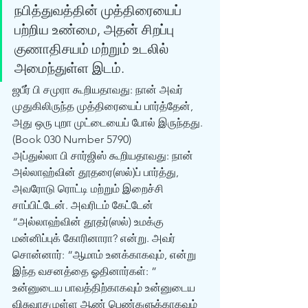
நபித்துவத்தின் முத்திரையைப் 
பற்றிய உண்மை, அதன் சிறப்பு 
குணாதிசயம் மற்றும் உடலில் 
அமைந்துள்ள இடம். 
ஜபீர் பி சமுரா கூறியதாவது: நான் அவர் 
முதுகிலிருந்த முத்திரையைப் பார்த்தேன், 
அது ஒரு புறா முட்டையைப் போல் இருந்தது.
(Book 030 Number 5790) 
அப்துல்லா பி சார்ஜிஸ் கூறியதாவது: நான் 
அல்லாஹ்வின் தூதரை(ஸல்)ப் பார்த்து, 
அவரோடு ரொட்டி மற்றும் இறைச்சி 
சாப்பிட்டேன். அவரிடம் கேட்டேன் 
“அல்லாஹ்வின் தூதர்(ஸல்) உமக்கு 
மன்னிப்புக் கோரினாரா? என்று. அவர் 
சொன்னார்: “ஆமாம் உனக்காகவும், என்று 
இந்த வசனத்தை ஓதினார்கள்: ” 
உன்னுடைய பாவத்திற்காகவும் உன்னுடைய 
விசுவாசமுள்ள ஆண் பெண்களுக்காகவம் 