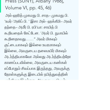
Press (SUNY), Albany 1988], 
Volume VI, pp. 45, 46) 
 அல்-ஹரித்-முகமது பி. சாத– முகமது பி. 
'உமர்-'அலிப் பி. ' இசா அல்- ஹக்கீமி– அவர் 
தந்தை– அமீர் பி. ரபி'யா: சாயித் பி 
கூறியதைக் கேட்டேன. 'அமர் பி. நுபாயில் 
கூறினதாவது……” அவர் மிகவும் 
குட்டையாகவும் இல்லை உயரமாகவும் 
இல்லை, அவருடைய தலைமயிர் மிகவும் 
அடர்த்தியாகவோ அல்லது அடர்த்தியற்றோ 
காணப்படவில்லை, அவருடைய கண்கள் 
எப்போதும் சிவப்பாக இருந்தது, அவருக்கு 
தோள்களுக்கு இடையில் நபித்துவத்தின் 
முத்திரை இருந்தது. அவருடைய பெயர் 
அகமது…..” (பக்கம் 64) 
 அகமது பி. சினான் அல்-கட்டான் அல்-
வாசிட்டி–அபு முஉ'அவியாஹ் – அ'மஷ் – அபு 
ஷிப்யான் இப்னு 'அப்பாஸ்: பனு அமீரைச் 
சார்ந்த ஒரு மனிதன் நபியினிடத்தில் வந்து, 