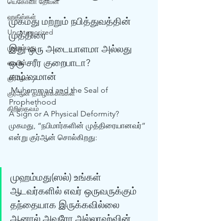
யெகோவா தேவன்
ஹதீஸ்கள்
முகமது மற்றும் நபித்துவத்தின் 
Uncategorized
முத்திரை
முஹம்மது
இது ஒரு அடையாளமா அல்லது 
ஒரு சரீர குறைபாடா?
பைபிள்
சாம் ஷமான்
குர்‍ஆன்
 Muhammad and the Seal of 
குர்‍ஆன் தமிழாக்கங்கள்
Prophethood 
கிறிஸ்தவம்
A Sign or A Physical Deformity? 
முகமது, “நபிமார்களின் முத்திரையானவர்” 
என்று குர்‍ஆன் சொல்கிறது: 
முஹம்மது(ஸல்) உங்கள் 
ஆடவர்களில் எவர் ஒருவருக்கும் 
தந்தையாக இருக்கவில்லை 
ஆனால் அவரோ அல்லாஹ்வின் 