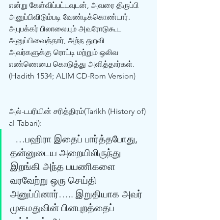
என்று கேள்விப்பட்டவுடன், அவரை திருப்பி 
அனுப்பிவிடும்படி வேண்டிக்கொண்டார். 
அபுபக்கர் பிலாலையும் அவரோடுகூட 
அனுப்பிவைத்தார், அந்ந துறவி 
அவர்களுக்கு ரொட்டி மற்றும் ஒலிவ 
எண்ணெயை கொடுத்து அளித்தார்கள். 
(Hadith 1534; ALIM CD-Rom Version) 
அல்-டபரியின் சரித்திரம்(Tarikh (History of) 
al-Tabari): 
  …பஹிரா இதைப் பார்த்தபோது, 
தன்னுடைய அறையிலிருந்து 
இறங்கி அந்த பயணிகளை 
வரவேற்று ஒரு செய்தி 
அனுப்பினார்….. இறுதியாக அவர் 
முகமதுவின் பினபுறத்தைப் 