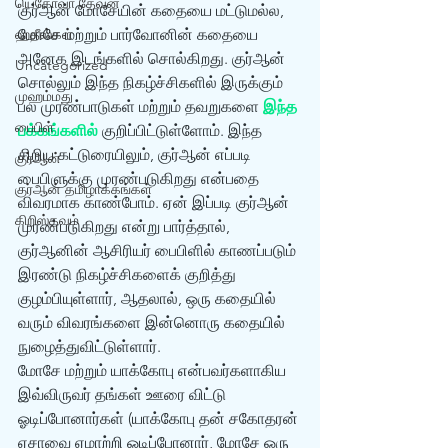
யெகோவா தேவன்
குர்‍ஆன் மோசேயின் கதையை மட்டுமல்ல, 
ஹதீஸ்கள்
மோசே மற்றும் பார்வோனின் கதையை 
அனேக இடங்களில் சொல்கிறது. குர்‍ஆன் 
Uncategorized
சொல்லும் இந்த நிகழ்ச்சிகளில் இருக்கும் 
முஹம்மது
பல முரண்பாடுகள் மற்றும் தவறுகளை 
இந்த 
பைபிள்
பக்கங்களில்
 குறிப்பிட்டுள்ளோம். இந்த 
சிறிய கட்டுரையிலும், குர்‍ஆன் எப்படி 
குர்‍ஆன்
பைபிளுக்கு முரண்படுகிறது என்பதை 
குர்‍ஆன் தமிழாக்கங்கள்
விவரமாக காண்போம். ஏன் இப்படி குர்‍ஆன் 
கிறிஸ்தவம்
முரண்படுகிறது என்று பார்த்தால், 
குர்‍ஆனின் ஆசிரியர் பைபிளில் காணப்படும் 
இரண்டு நிகழ்ச்சிகளைக் குறித்து 
குழம்பியுள்ளார், ஆதலால், ஒரு கதையில் 
வரும் விவரங்களை இன்னொரு கதையில் 
நுழைத்துவிட்டுள்ளார். 
மோசே மற்றும் யாக்கோபு என்பவர்களாகிய 
இவ்விருவர் தங்கள் ஊரை விட்டு 
ஓடிப்போனார்கள் (யாக்கோபு தன் சகோதரன் 
ஏசாவை ஏமாற்றி ஓடிப்போனார், மோசே ஒரு 