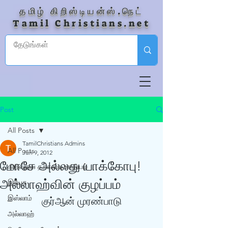
தமிழ் கிறிஸ்டியன்ஸ்.நெட்
Tamil Christians.net
Post
All Posts
TamilChristians Admins
All Posts
Jun 9, 2012
மோசே அல்லது யாக்கோபு!
கிறிஸ்தவ தற்காப்பு ஊழியம்
அல்லாஹ்வின் குழப்பம்
இயேசு
இஸ்லாம்
குர்‍ஆன் முரண்பாடு
அல்லாஹ்