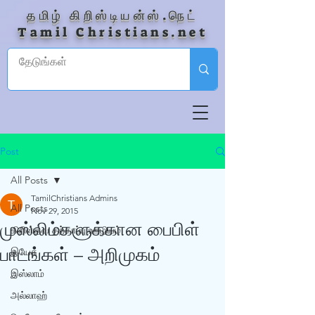
தமிழ் கிறிஸ்டியன்ஸ்.நெட்
Tamil Christians.net
Post
All Posts
TamilChristians Admins
All Posts
Nov 29, 2015
முஸ்லிம்களுக்கான பைபிள்
கிறிஸ்தவ தற்காப்பு ஊழியம்
பாடங்கள் – அறிமுகம்
இயேசு
இஸ்லாம்
அல்லாஹ்