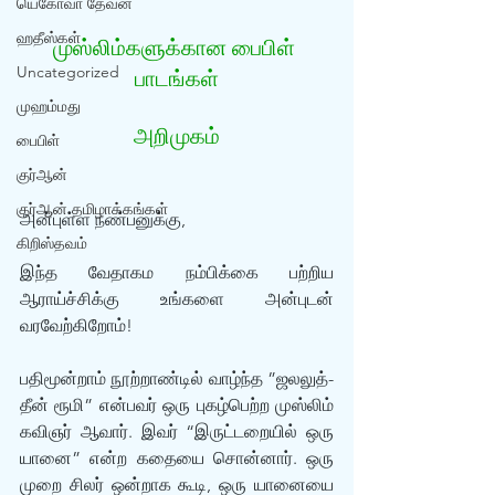
யெகோவா தேவன்
ஹதீஸ்கள்
முஸ்லிம்களுக்கான பைபிள் 
Uncategorized
பாடங்கள்
முஹம்மது
அறிமுகம்
பைபிள்
குர்‍ஆன்
குர்‍ஆன் தமிழாக்கங்கள்
அன்புள்ள நண்பனுக்கு,
கிறிஸ்தவம்
இந்த வேதாகம நம்பிக்கை பற்றிய 
ஆராய்ச்சிக்கு உங்களை அன்புடன் 
வரவேற்கிறோம்!
பதிமூன்றாம் நூற்றாண்டில் வாழ்ந்த ”ஜலலுத்-
தீன் ரூமி” என்பவர் ஒரு புகழ்பெற்ற முஸ்லிம் 
கவிஞர் ஆவார். இவர் “இருட்டறையில் ஒரு 
யானை” என்ற கதையை சொன்னார். ஒரு 
முறை சிலர் ஒன்றாக கூடி, ஒரு யானையை 