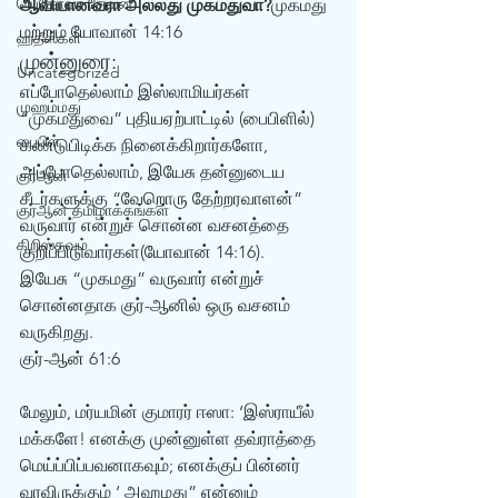
யெகோவா தேவன்
ஆவியானவரா அல்லது முகமதுவா?
முகமது 
மற்றும் யோவான் 14:16 
ஹதீஸ்கள்
முன்னுரை:
Uncategorized
எப்போதெல்லாம் இஸ்லாமியர்கள் 
முஹம்மது
“முகமதுவை” புதியஏற்பாட்டில் (பைபிளில்) 
பைபிள்
கண்டுபிடிக்க நினைக்கிறார்களோ, 
அப்போதெல்லாம், இயேசு தன்னுடைய 
குர்‍ஆன்
சீடர்களுக்கு “வேறொரு தேற்றரவாளன்” 
குர்‍ஆன் தமிழாக்கங்கள்
வருவார் என்றுச் சொன்ன வசனத்தை 
கிறிஸ்தவம்
குறிப்பிடுவார்கள்(யோவான் 14:16). 
இயேசு “முகமது” வருவார் என்றுச் 
சொன்னதாக குர்-ஆனில் ஒரு வசனம் 
வருகிறது. 
குர்-ஆன் 61:6 
மேலும், மர்யமின் குமாரர் ஈஸா: ‘இஸ்ராயீல் 
மக்களே! எனக்கு முன்னுள்ள தவ்ராத்தை 
மெய்ப்பிப்பவனாகவும்; எனக்குப் பின்னர் 
வரவிருக்கும் ‘ அஹமது” என்னும் 