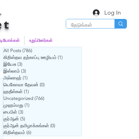
்
Log In
et
ீடியோக்கள்
உறுப்பினர்கள்
All Posts
(786)
786 posts
கிறிஸ்தவ தற்காப்பு ஊழியம்
(1)
1 post
இயேசு
(3)
3 posts
இஸ்லாம்
(3)
3 posts
அல்லாஹ்
(1)
1 post
யெகோவா தேவன்
(0)
0 posts
ஹதீஸ்கள்
(1)
1 post
Uncategorized
(766)
766 posts
முஹம்மது
(1)
1 post
பைபிள்
(3)
3 posts
குர்‍ஆன்
(5)
5 posts
குர்‍ஆன் தமிழாக்கங்கள்
(0)
0 posts
கிறிஸ்தவம்
(6)
6 posts