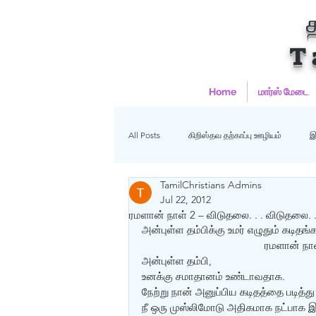
T
Home
மார்ஸ் மேடை
All Posts
கிறிஸ்தவ தற்காப்பு ஊழியம்
இ
TamilChristians Admins
ஹதீஸ்கள்
Uncategorized
மு
Jul 22, 2012
ரமளான் நாள் 2 – விடுதலை. . . விடுதலை. 
அன்புள்ள தம்பிக்கு உமர் எழுதும் கடிதங்க
ரமளான் நாள
கிறிஸ்தவம்
அன்புள்ள தம்பி,
உனக்கு சமாதானம் உண்டாவதாக.
நேற்று நான் அனுப்பிய கடிதத்தை படித்து 
நீ ஒரு முஸ்லிமோடு அதிகமாக நட்பாக இரு