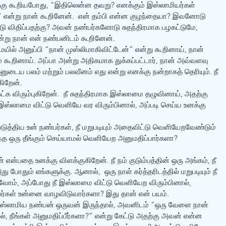
்கு கூறியபோது, “இதிலென்ன தவறு? எனக்கும் இஸ்லாமியர்கள் 
” என்று நான் கூறினேன்.  என் தம்பி என்ன குழந்தையா? இவனோடு 
டு விதிப்பதற்கு? அவன் நண்பர்களோடு சுதந்திரமாக பழகட்டுமே, 
ன்று நான் என் நண்பனிடம் கூறினேன்.
மெயில் அனுப்பி “நான் முஸ்லிமாகிவிட்டேன்” என்று கூறினாய், நான் 
் கூறினாய். அப்பா அன்று அதிகமாக துக்கப்பட்டார், நான் அவ்வளவு 
டைய பலம் மற்றும் பலவீனம் எது என்று எனக்கு நன்றாகத் தெரியும். நீ 
கிறேன். 
்க விரும்புகிறேன்.  நீ சுதந்திரமாக இஸ்லாமை தழுவினாய், அதற்கு 
ீ இஸ்லாமை விட்டு வெளியே வர விரும்பினால், அப்படி செய்ய உனக்கு 
டுத்திய உன் நண்பர்கள், நீ மறுபடியும் அதைவிட்டு வெளியேறவேண்டும் 
ந்த ஒரு தீங்கும் செய்யாமல் வெளியேற அனுமதிப்பார்களா? 
என்பதை உனக்கு விளக்குகிறேன். நீ நம் குடும்பத்தின் ஒரு அங்கம், நீ 
ு போதும் எங்களுக்கு. ஆனால்,  ஒரு நாள் கர்த்தரிடத்தில் மறுபடியும் நீ 
்வோம், அப்போது நீ இஸ்லாமை விட்டு வெளியேற விரும்பினால், 
ர்கள் உன்னை வாழவிடுவார்களா? இது தான் என் பயம்.
ஸ்லாமிய நண்பன் ஒருவன் இருந்தால், அவனிடம் “ஒரு வேளை நான் 
, நீங்கள் அனுமதிப்பீர்களா?” என்று கேட்டு அதற்கு அவன் என்ன 