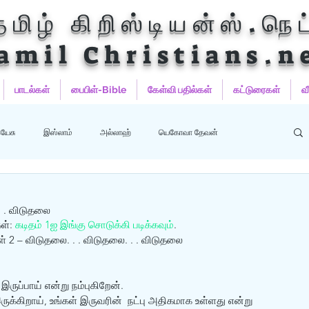
தமிழ் கிறிஸ்டியன்ஸ்.நெட
amil Christians.n
பாடல்கள்
பைபிள்-Bible
கேள்வி பதில்கள்
கட்டுரைகள்
வ
யேசு
இஸ்லாம்
அல்லாஹ்
யெகோவா தேவன்
ஹம்மது
பைபிள்
குர்‍ஆன்
குர்‍ஆன் தமிழாக்கங்கள்
. . விடுதலை
ள்: 
கடிதம் 1ஐ இங்கு சொடுக்கி படிக்கவும்
.
் 2 – விடுதலை. . . விடுதலை. . . விடுதலை
இருப்பாய் என்று நம்புகிறேன். 
க்கிறாய், உங்கள் இருவரின்  நட்பு அதிகமாக உள்ளது என்று 