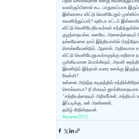
பதில் சொல்கிறான் என்று கவனித்துப்பா
வரவிரும்பினால் கூட பாதுகாப்பாக இரு
இஸ்லாமை விட்டு வெளியேறும் முஸ்லிம்கள
கவனித்துப்பார்? ஷரியா சட்டம் இஸ்லாம
விட்டு வெளியேறியவர்கள் சந்தித்துக்கொ
குழந்தையல்ல, எனவே, அனைத்தையும் சோத
நல்லவேளை நாம் இந்தியாவில் பிறந்தோம
சொல்லவேண்டும். ஆனால், அதிகமாக சந
விட்டு வெளியேறுபவர்களுக்கு எதிராக நட
முக்கியமான பொக்கிஷம், அவன் சுதந்திர
இரண்டும் இந்நாள் வரை உனக்கு இருந்தது
கேள்வி?
உன்னை அடுத்த கடிதத்தில் சந்திக்கிறேன
சொல்வாயா? நீ மிகவும் ஜாக்கிரதையாக இ
“சத்தியத்தையும் அறிவீர்கள், சத்தியம
இப்படிக்கு, உன் அண்ணன்,
தமிழ் கிறிஸ்தவன்.
#ரமளன2012