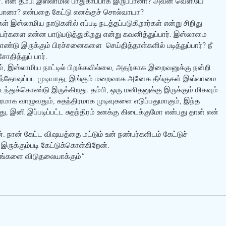
ர். என் தம்பி இஸ்லாமில் பாதுகாப்பாக இருப்பானா? அவன் வெளியே 
ப்பானா? என்பதை கேட்டு எனக்குச் சொல்வாயா?
் இஸ்லாமிய நாடுகளில் எப்படி நடத்தப்படுகிறார்கள் என்று சிறிது 
ியர்களை என்ன பாடுபடுத்துகிறது என்று கவனித்துப்பார். இஸ்லாமை 
ண்டு இருக்கும் பிரச்சனைகளை  செய்தித்தாள்களில் படித்துப்பார்? நீ 
ித்துப் பார்.
், இஸ்லாமிய நாட்டில் பிறக்கவில்லை, அதற்காக இறைவனுக்கு நன்றி 
்தோஷப்பட முடியாது, இங்கும் மறைவாக அனேக தீங்குகள் இஸ்லாமை 
ந்துக்கொண்டு இருக்கிறது. தம்பி, ஒரு மனிதனுக்கு இருக்கும் மிகவும் 
மாக வாழுவதும், சுதந்திரமாக முடிவுகளை எடுப்பதுமாகும், இந்த 
, இனி இப்படிப்பட்ட சுதந்திரம் உனக்கு கிடைக்குமோ என்பது தான் என் 
். நான் கேட்ட விஷயத்தை மட்டும் உன் நண்பர்களிடம் கேட்டுச் 
ருக்கும்படி கேட்டுக்கொள்கிறேன்.
் உங்களை விடுதலையாக்கும்” 