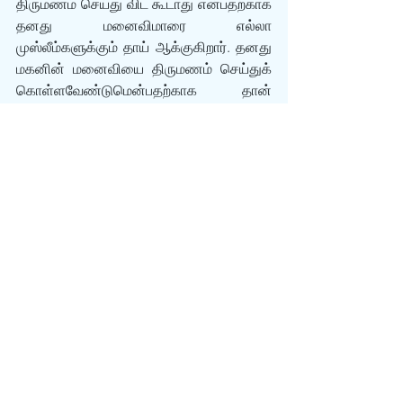
திருமணம் செய்து விட கூடாது என்பதற்காக 
தனது மனைவிமாரை எல்லா 
முஸ்லீம்களுக்கும் தாய் ஆக்குகிறார். தனது 
மகனின் மனைவியை திருமணம் செய்துக் 
கொள்ளவேண்டுமென்பதற்காக தான் 
யாருக்கும் தகப்பன் இல்லையென்று வஹி 
வருகிறது. இங்குள்ள முரண்களும் 
தில்லுமுல்லுகளும் உனக்கு நன்றாக 
புரிந்திருக்கும் என்று நம்புகிறேன்.
வெளியில் இருக்கிற கவர்ச்சியை கண்டு நீ 
இஸ்லாத்துக்குள் நுழைந்துவிட்டாய். 
இப்பொழுதுதான் நரக 
வாயிலிலிருந்துகொண்டு, மிகவும் 
அலங்காரங்கள் நிறைந்த கதவுகளை 
வைத்து வருகிறவர்களை கவரும் வகையில் 
காரியங்களை காண்பித்து, அந்த 
கதவுகளுக்குள் நுழைந்த பிறகுதான் 
தெரியும் எரி நரகத்துக்குள் வந்துள்ளோம் 