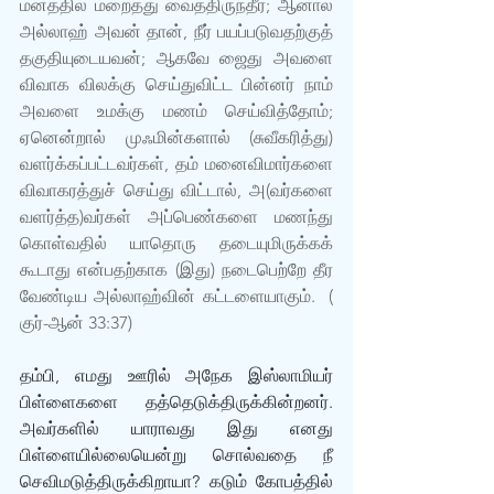
மனத்தில் மறைத்து வைத்திருந்தீர்; ஆனால் 
அல்லாஹ் அவன் தான், நீர் பயப்படுவதற்குத் 
தகுதியுடையவன்; ஆகவே ஜைது அவளை 
விவாக விலக்கு செய்துவிட்ட பின்னர் நாம் 
அவளை உமக்கு மணம் செய்வித்தோம்; 
ஏனென்றால் முஃமின்களால் (சுவீகரித்து) 
வளர்க்கப்பட்டவர்கள், தம் மனைவிமார்களை 
விவாகரத்துச் செய்து விட்டால், அ(வர்களை 
வளர்த்த)வர்கள் அப்பெண்களை மணந்து 
கொள்வதில் யாதொரு தடையுமிருக்கக் 
கூடாது என்பதற்காக (இது) நடைபெற்றே தீர 
வேண்டிய அல்லாஹ்வின் கட்டளையாகும்.  ( 
குர்-ஆன் 33:37) 
தம்பி, எமது ஊரில் அநேக இஸ்லாமியர் 
பிள்ளைகளை தத்தெடுக்திருக்கின்றனர். 
அவர்களில் யாராவது இது எனது 
பிள்ளையில்லையென்று சொல்வதை நீ 
செவிமடுத்திருக்கிறாயா? கடும் கோபத்தில் 