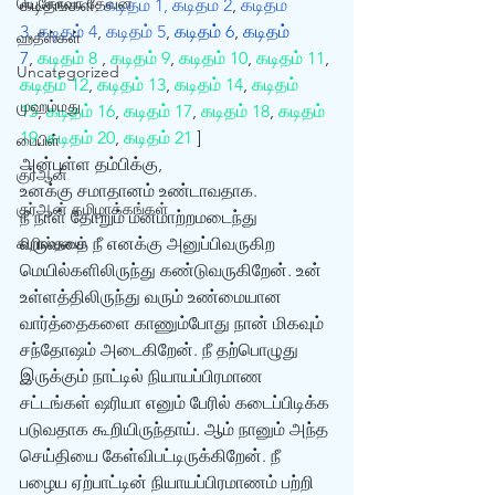
யெகோவா தேவன்
கடிதங்கள்: 
கடிதம் 1,
கடிதம் 2
, 
கடிதம் 
3
, 
கடிதம் 4
, 
கடிதம் 5
, 
கடிதம் 6
, 
கடிதம் 
ஹதீஸ்கள்
7
, 
கடிதம் 8
 , 
கடிதம் 9
, 
கடிதம் 10
, 
கடிதம் 11
, 
Uncategorized
கடிதம் 12
, 
கடிதம் 13
, 
கடிதம் 14
, 
கடிதம் 
முஹம்மது
15
, 
கடிதம் 16
, 
கடிதம் 17
, 
கடிதம் 18
, 
கடிதம் 
19
, 
கடிதம் 20
, 
கடிதம் 21
 ]
பைபிள்
அன்புள்ள தம்பிக்கு,
குர்‍ஆன்
உனக்கு சமாதானம் உண்டாவதாக.
குர்‍ஆன் தமிழாக்கங்கள்
நீ நாள் தோறும் மனமாற்றமடைந்து 
கிறிஸ்தவம்
வருவதை நீ எனக்கு அனுப்பிவருகிற 
மெயில்களிலிருந்து கண்டுவருகிறேன். உன் 
உள்ளத்திலிருந்து வரும் உண்மையான 
வார்த்தைகளை காணும்போது நான் மிகவும் 
சந்தோஷம் அடைகிறேன். நீ தற்பொழுது 
இருக்கும் நாட்டில் நியாயப்பிரமாண 
சட்டங்கள் ஷரியா எனும் பேரில் கடைப்பிடிக்க 
படுவதாக கூறியிருந்தாய். ஆம் நானும் அந்த 
செய்தியை கேள்விபட்டிருக்கிறேன். நீ 
பழைய ஏற்பாட்டின் நியாயப்பிரமாணம் பற்றி 