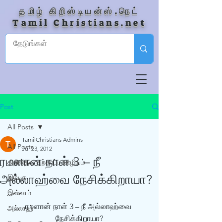
தமிழ் கிறிஸ்டியன்ஸ்.நெட்
Tamil Christians.net
Post
All Posts
TamilChristians Admins
All Posts
Jul 23, 2012
ரமளான் நாள் 3 – நீ
கிறிஸ்தவ தற்காப்பு ஊழியம்
அல்லாஹ்வை நேசிக்கிறாயா?
இயேசு
இஸ்லாம்
ரமளான் நாள் 3 – நீ அல்லாஹ்வை 
அல்லாஹ்
நேசிக்கிறாயா?