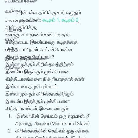
யெகோவா தேவன்
ஹதீஸ்கள்
[அன்புள்ள தம்பிக்கு உமர் எழுதும் 
கடிதங்கள்: 
கடிதம் 1,
கடிதம் 2
]
Uncategorized
அன்பு தம்பிக்கு,
முஹம்மது
உனக்கு சமாதானம் உண்டாவதாக.
பைபிள்
என்னுடைய இரண்டாவது கடிதத்தை 
குர்‍ஆன்
படித்தாயா? நான் கேட்கச்சொன்ன 
விவரங்களை கேட்டாயா? 
குர்‍ஆன் தமிழாக்கங்கள்
இஸ்லாமுக்கும் கிறிஸ்தவத்திற்கும் 
கிறிஸ்தவம்
இடையே இருக்கும் முக்கியமான 
வித்தியாசங்களை நீ அறியாததால் தான் 
இஸ்லாமை தழுவியுள்ளாய்.
இஸ்லாமுக்கும் கிறிஸ்தவத்திற்கும் 
இடையே இருக்கும் முக்கியமான 
வித்தியாசங்கள் இவைகளாகும்: 
 இஸ்லாமின் தெய்வம் ஒரு எஜமான், நீ 
அவனது அடிமை (Master and Slave)
கிறிஸ்தவத்தின் தெய்வம் ஒரு தந்தை, 