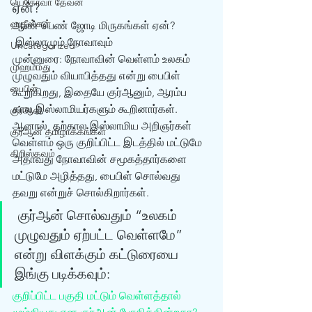
யெகோவா தேவன்
ஏன்? 
ஹதீஸ்கள்
ஆண் பெண் ஜோடி மிருகங்கள் ஏன்?
 இஸ்லாமும் நோவாவும் 
Uncategorized
முன்னுரை: நோவாவின் வெள்ளம் உலகம் 
முஹம்மது
முழுவதும் வியாபித்தது என்று பைபிள் 
பைபிள்
கூறுகிறது, இதையே குர்‍ஆனும், ஆரம்ப 
கால இஸ்லாமியர்களும் கூறினார்கள். 
குர்‍ஆன்
ஆனால், தற்கால இஸ்லாமிய அறிஞர்கள் 
குர்‍ஆன் தமிழாக்கங்கள்
வெள்ளம் ஒரு குறிப்பிட்ட இடத்தில் மட்டுமே 
கிறிஸ்தவம்
அதாவது நோவாவின் சமூகத்தார்களை 
மட்டுமே அழித்தது, பைபிள் சொல்வது 
தவறு என்றுச் சொல்கிறார்கள். 
 குர்‍ஆன் சொல்வதும் “உலகம் 
முழுவதும் ஏற்பட்ட வெள்ளமே” 
என்று விளக்கும் கட்டுரையை 
இங்கு படிக்கவும்: 
குறிப்பிட்ட பகுதி மட்டும் வெள்ளத்தால் 