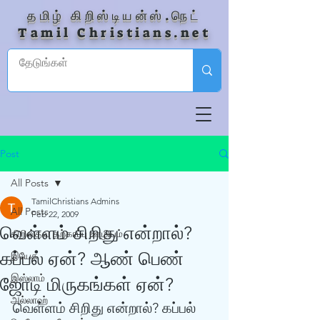
தமிழ் கிறிஸ்டியன்ஸ்.நெட்
Tamil Christians.net
Post
All Posts
TamilChristians Admins
All Posts
Feb 22, 2009
வெள்ளம் சிறிது என்றால்?
கிறிஸ்தவ தற்காப்பு ஊழியம்
கப்பல் ஏன்? ஆண் பெண்
இயேசு
இஸ்லாம்
ஜோடி மிருகங்கள் ஏன்?
அல்லாஹ்
வெள்ளம் சிறிது என்றால்? கப்பல் 