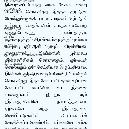
யெகோவா தேவன்
இறைவனிடமிருந்து வந்த வேதம்’ என்று 
ஹதீஸ்கள்
அடித்துச் சொல்கிறது. இதற்கு குர்-ஆன் 
சொல்லும் முக்கியமான காரணம் ‘குர்-ஆன் 
Uncategorized
முந்தைய வேதங்களின் போதனைகளோடு 
முஹம்மது
ஒத்துப்போகிறது’ என்பதாகும். 
பைபிள்
யூதர்களுக்கும் கிறிஸ்தவர்களுக்கும் தம்மை 
குர்‍ஆன்
நம்பும்படி குர்-ஆன் அழைப்பு விடுக்கிறது, 
ஏனென்றால், இவர்களின் முந்தைய 
குர்‍ஆன் தமிழாக்கங்கள்
தீர்க்கதரிசிகள் சொன்னதும், குர்-ஆன் 
கிறிஸ்தவம்
சொல்வதும் ஒரே செய்தியாக இருப்பதினால், 
இவர்கள் குர்-ஆனை நம்பவேண்டும் என்றுச் 
சொல்கிறது. இந்த கோட்பாடு தான் சரியான 
கோட்பாடு. பைபிளில் கூட இதனை 
காணமுடியும். புதியதாக வரும் 
தீர்க்கதரிசிகளின் நம்பகத்தன்மை, 
ஏற்கனவே வந்த தீர்க்கதரிசன 
வெளிப்பாடுகளின் அடிப்படையில் 
சோதிக்கப்படவேண்டும். ஏற்கனவே வந்த 