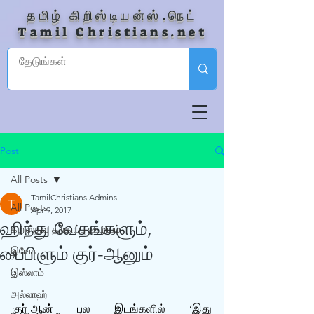
தமிழ் கிறிஸ்டியன்ஸ்.நெட்
Tamil Christians.net
Post
All Posts
TamilChristians Admins
All Posts
Apr 9, 2017
ஹிந்து வேதங்களும்,
கிறிஸ்தவ தற்காப்பு ஊழியம்
பைபிளும் குர்-ஆனும்
இயேசு
இஸ்லாம்
அல்லாஹ்
குர்-ஆன் பல இடங்களில் ‘இது 