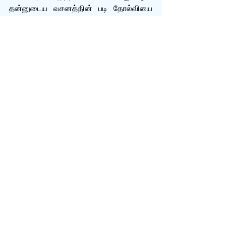
தன்னுடைய வசனத்தின் படி தோல்வியை 
தழுவுகிறதினால், குர்-ஆனை நாங்கள் 
புறக்கணிக்கிறோம். 
மூலம்: 
http://www.answering-
islam.org/Fallacies/index.html
இஸ்லாமியர்களின் இதர தர்க்கரீதியான 
பிழைகள்
முஸ்லிம் அறிஞர்களுக்கு கொடுத்த 
மறுப்புக்கள்
Source: 
http://www.answering-
islam.org/tamil/responses/fallacies/ved
as.html