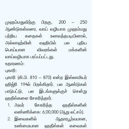
முஹம்மதுவிற்கு பிறகு, 200 – 250 
ஆண்டுகள்வரை, வாய் வழியாக முஹம்மது 
பற்றிய கதைகள் உலாவந்தபடியினால், 
அல்லாஹ்வின் வஹியில் பல புதிய 
பொய்யான விவரங்கள் மக்களின் 
வாய்வழியாக பரப்பப்பட்டது. 
உதாரணம்:
புகாரி:
புகாரி (கி.பி. 810 – 870) என்ற இஸ்லாமியர் 
ஹிஜ்ரி 194ல் பிறக்கிறார். பல ஆண்டுகள் 
பாடுபட்டு, பல இடங்களுக்குச் சென்று 
ஹதீஸ்களை சேகரித்தார். 
அவர் சேகரித்த ஹதீஸ்களின் 
எண்ணிக்கை: 6,00,000 (ஆறு லட்சம்).
இவைகளில் ஆதாரபூர்வமான, 
உண்மையான ஹதீஸ்கள் எவைகள் 