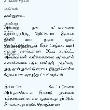
யெகோவா தேவன்
ஹதீஸ்கள்
முன்னுரை:
Uncategorized
முஹம்மது
அல்லாஹ் தன் கட்டளைகளை 
பைபிள்
முஹம்மதுவிற்கு அறிவித்தான், இதனை 
குர்‍ஆன்
ஜிப்ரீல் என்ற தூதன் மூலம் 
தெரியப்படுத்தினான். இந்த நிகழ்வை வஹி 
குர்‍ஆன் தமிழாக்கங்கள்
என்றுச் சொல்வார்கள். இப்படி பெறப்பட்ட 
கிறிஸ்தவம்
அல்லாஹ்வின் வார்த்தைகளை குர்-ஆனில் 
வசனங்களாக பதிவு செய்தார் முஹம்மது. 
இது தான் இக்கட்டுரையை புரிந்துக்கொள்ள 
தேவையான குறைந்தபட்ச விவரங்கள்.
இஸ்லாமின் கோட்பாடுகளை 
அறிந்துக்கொள்ள இரண்டு மூலங்கள் 
(புத்தகங்கள்) உள்ளன, முதலாவது குர்-ஆன், 
இரண்டாவது ஹதீஸ் தொகுப்புக்கள்.