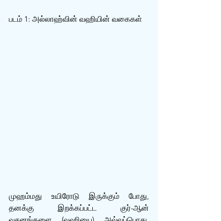
படம் 1: அல்லாஹ்வின் வஹியின் வகைகள்
முஹம்மது உயிரோடு இருக்கும் போது, 
தனக்கு இறக்கப்பட்ட குர்-ஆன் 
வசனங்களை (வஹியை) அவ்வப்பொது, 