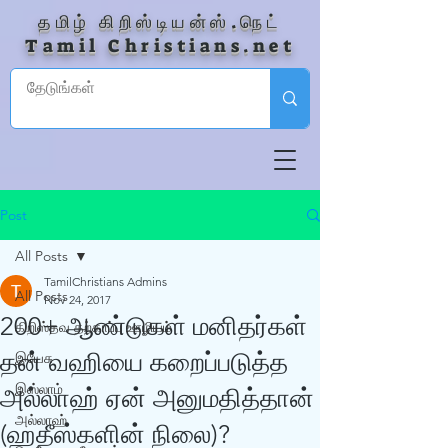
தமிழ் கிறிஸ்டியன்ஸ்.நெட்
Tamil Christians.net
Post
All Posts
TamilChristians Admins
All Posts
Nov 24, 2017
200+ ஆண்டுகள் மனிதர்கள்
கிறிஸ்தவ தற்காப்பு ஊழியம்
தன் வஹியை கறைப்படுத்த
இயேசு
இஸ்லாம்
அல்லாஹ் ஏன் அனுமதித்தான்
அல்லாஹ்
(ஹதீஸ்களின் நிலை)?