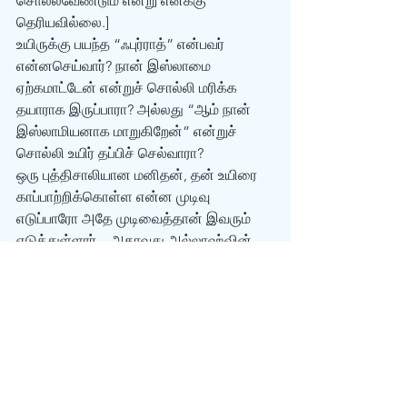
சொல்லவேண்டும் என்று எனக்கு 
தெரியவில்லை.] 
உயிருக்கு பயந்த “ஃபுர்ராத்” என்பவர் 
என்னசெய்வார்? நான் இஸ்லாமை 
ஏற்கமாட்டேன் என்றுச் சொல்லி மரிக்க 
தயாராக இருப்பாரா? அல்லது “ஆம் நான் 
இஸ்லாமியனாக மாறுகிறேன்” என்றுச் 
சொல்லி உயிர் தப்பிச் செல்வாரா?
ஒரு புத்திசாலியான மனிதன், தன் உயிரை 
காப்பாற்றிக்கொள்ள என்ன முடிவு 
எடுப்பாரோ அதே முடிவைத்தான் இவரும் 
எடுத்துள்ளார்.   அதாவது அல்லாஹ்வின் 
மார்க்கத்தில் தன்னை 
இணைத்துக்கொண்டார், இதனால் 
விடுதலை அடைந்தார், புத்திசாலியான 
மனிதன் இவர்.
இந்த விவரங்களை அப்படியே எழுதினால், 
இஸ்லாமின் மானம் மரியாதை காற்றில் 
பறந்துவிடும் என்பதால், 