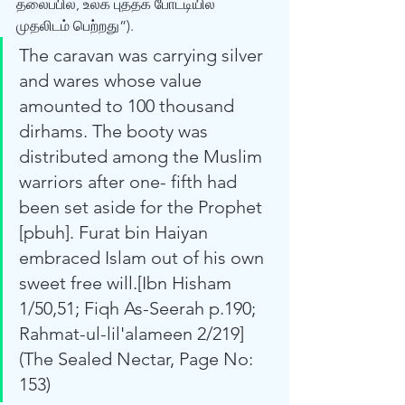
தலைப்பில், உலக புத்தக போட்டியில் 
முதலிடம் பெற்றது”).
The caravan was carrying silver 
and wares whose value 
amounted to 100 thousand 
dirhams. The booty was 
distributed among the Muslim 
warriors after one- fifth had 
been set aside for the Prophet 
[pbuh]. Furat bin Haiyan 
embraced Islam out of his own 
sweet free will.[Ibn Hisham 
1/50,51; Fiqh As-Seerah p.190; 
Rahmat-ul-lil'alameen 2/219] 
(The Sealed Nectar, Page No: 
153)