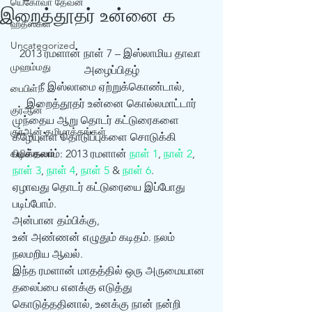
யெகோவா தேவன்
இறைத்தூதர் உன்னை க
ஹதீஸ்கள்
Uncategorized
2013 ரமளான் நாள் 7 – இஸ்லாமிய தாவா 
முஹம்மது
அழைப்பிதழ்
 நீ இஸ்லாமை ஏற்றுக்கொண்டால், 
பைபிள்
இறைத்தூதர் உன்னை கொல்லமாட்டார்
குர்‍ஆன்
முந்தைய ஆறு தொடர் கட்டுரைகளை 
குர்‍ஆன் தமிழாக்கங்கள்
கீழேயுள்ள தொடுப்புகளை சொடுக்கி 
கிறிஸ்தவம்
படிக்கலாம்: 2013 ரமளான் 
நாள் 1
, 
நாள் 2
, 
நாள் 3
, 
நாள் 4
, 
நாள் 5
 & 
நாள் 6
.
ஏழாவது தொடர் கட்டுரையை இப்போது 
படிப்போம்.
அன்பான தம்பிக்கு, 
உன் அண்ணன் எழுதும் கடிதம். நலம் 
நலமறிய ஆவல்.
இந்த ரமளான் மாதத்தில் ஒரு அருமையான 
தலைப்பை எனக்கு எடுத்து 
கொடுத்ததினால், உனக்கு நான் நன்றி 