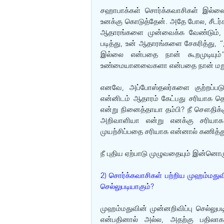
சஹாபாக்கள் சொர்க்கவாசிகள் இல்
உனக்கு கொடுத்தேன். அதே போல, சீடர்
ஆதாரங்களை முன்வைக்க வேண்டும், அத
படித்து, உன் ஆதாரங்களை சேகரித்து, 
இல்லை என்பதை நான் கூறமுடியும்
உண்மையானவைகளா என்பதை நான் மறுபர
எனவே, அப்போஸ்தலர்களை குற்றப்படுத
என்னிடம் ஆதாரம் கேட்பது சரியாக த
என்று நினைத்தாயா தம்பி? நீ சௌதிக்கு
அறிவாளியா என்று எனக்கு சரியாக 
முயற்சிப்பதை சரியாக என்னால் கணித்து க
நீ புதிய ஏற்பாடு முழுவதையும் இன்னொரு
2) சொர்க்கவாசிகள் பற்றிய முஹம்மதுவின
செல்லுபடியாகும்?
முஹம்மதுவின் முன்னறிவிப்பு செல்லு
என்பதினால் அல்ல, அதற்கு பதிலா