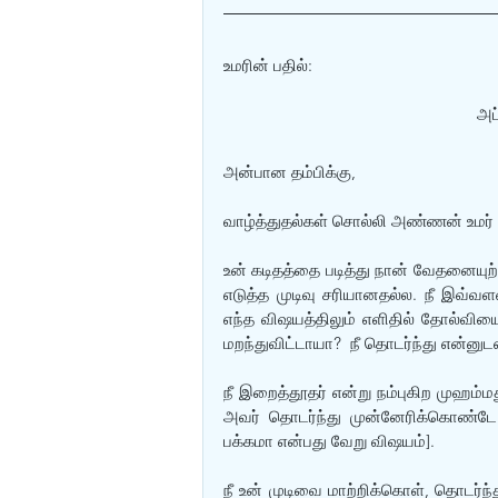
உமரின் பதில்:
அப
அன்பான தம்பிக்கு,
வாழ்த்துதல்கள் சொல்லி அண்ணன் உமர் எ
உன் கடிதத்தை படித்து நான் வேதனையுற்
எடுத்த முடிவு சரியானதல்ல. நீ இவ்வளவு 
எந்த விஷயத்திலும் எளிதில் தோல்விய
மறந்துவிட்டாயா?  நீ தொடர்ந்து என்னு
நீ இறைத்தூதர் என்று நம்புகிற முஹம்
அவர் தொடர்ந்து முன்னேரிக்கொண்டே ச
பக்கமா என்பது வேறு விஷயம்]. 
நீ உன் முடிவை மாற்றிக்கொள், தொடர்ந