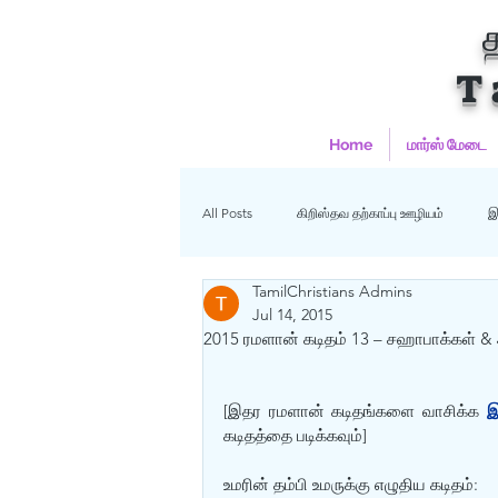
T
Home
மார்ஸ் மேடை
All Posts
கிறிஸ்தவ தற்காப்பு ஊழியம்
இ
TamilChristians Admins
ஹதீஸ்கள்
Uncategorized
மு
Jul 14, 2015
2015 ரமளான் கடிதம் 13 – சஹாபாக்கள் &
கிறிஸ்தவம்
[இதர ரமளான் கடிதங்களை வாசிக்க 
இ
கடிதத்தை படிக்கவும்]
உமரின் தம்பி உமருக்கு எழுதிய கடிதம்: