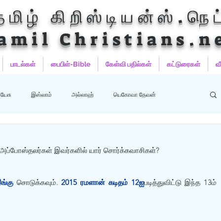
தமிழ் கிறிஸ்டியன்ஸ்.நெட
amil Christians.n
பாடல்கள்
பைபிள்-Bible
கேள்வி பதில்கள்
கட்டுரைகள்
வ
யேசு
இஸ்லாம்
அல்லாஹ்
யெகோவா தேவன்
ஹம்மது
பைபிள்
குர்‍ஆன்
குர்‍ஆன் தமிழாக்கங்கள்
 அப்போஸ்தலர்கள் இவர்களில் யார் சொர்க்கவாசிகள்?
ங்கு
 சொடுக்கவும். 
2015 ரமளான் கடிதம் 12ஐ
படித்துவிட்டு இந்த 13ம் 