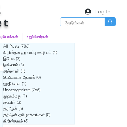
்
Log In
et
ீடியோக்கள்
உறுப்பினர்கள்
All Posts
(786)
786 posts
கிறிஸ்தவ தற்காப்பு ஊழியம்
(1)
1 post
இயேசு
(3)
3 posts
இஸ்லாம்
(3)
3 posts
அல்லாஹ்
(1)
1 post
யெகோவா தேவன்
(0)
0 posts
ஹதீஸ்கள்
(1)
1 post
Uncategorized
(766)
766 posts
முஹம்மது
(1)
1 post
பைபிள்
(3)
3 posts
குர்‍ஆன்
(5)
5 posts
குர்‍ஆன் தமிழாக்கங்கள்
(0)
0 posts
கிறிஸ்தவம்
(6)
6 posts