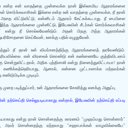
லை என்ற என் வாதத்தை முன்வைக்க நான் இஸ்லாமிய ஆதாரங்களை 
கள் சொர்க்கவாசிகள் இல்லை என்ற உன் வாதத்தை முன்வைக்க, நீ தான் 
ை விட்டுவிட்டு, என்னிடம் ஆதாரம் கேட்கக்கூடாது. நீ பைபிளை 
“இந்த ஆதாரங்களை முன்னிட்டு, இயேசுவின் சீடர்கள் சொர்க்கவாசிகள் 
” என்று நீ சொல்லவேண்டும். அதன் பிறகு அந்த ஆதாரங்கள் 
ிசோதனை செய்வேன், உனக்கு பதில் எழுதுவேன்.
்தும் நீ தான் உன் விமர்சனத்திற்கு ஆதாரங்களைத் தரவேண்டும். 
ெரியவில்லை. என் விரலைக் கொண்டு என் கண்ணையே குத்திவிடலாம் 
 சென்றுவிட்டதால், அதிக புத்திசாலி என்று நினைத்துவிட்டாயா! நான் 
கணிக்கத்தெரியாது, ஆனால், என்னை முட்டாளாக்க மற்றவர்கள் 
ண்டுபிடிக்க முடியும்.
 முறை படித்துப்பார், உன் ஆதாரங்களை சேகரித்து எனக்கு அனுப்பு.
் நற்செய்தி செல்லுபடியாகாது என்றால், இயேசுவின் நற்செய்தி எப்படி 
படியாகாது என்று நான் சொன்னதற்கு காரணம் “முஹம்மது சொன்னார்” 
க, அவர் சொன்னதற்கு ஏற்றவாறு “சஹாபாக்கள் வாழவில்லையே” 