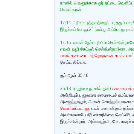
நாளில் அவனுக்காக ஓர் ஏட்டை வெளிப்ப
கொள்வான்.
17:14. “நீ உம் புத்தகத்தைப் படித்துப
இருக்கப் போதும்” (என்று அப்போது நாம்
17:15. எவன் நேர்வழியில் செல்கின்ற
எவன் வழி கேட்டில் செல்கின்றானோ, அ
பாவச்சுமையை மற்றொருவன் சுமக்கமாட்
செய்வதில்லை.
குர்-ஆன் 35:18 
35:18. (மறுமை நாளில் தன்) 
சுமையைக் 
அன்றியும் பளுவான சுமையைச் சுமப்பவன
அழைத்தாலும், அவன் சொந்தக்காரனாக 
கொள்ளப்படாது;
 எவர் மறைவிலும் தங்
அவர்களையே நீர் எச்சரிக்கை செய்வீர். 
இருக்கின்றார்; அல்லாஹ்விடமே யாவும் 