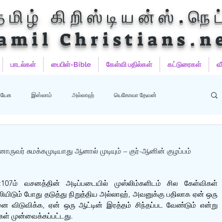
தமிழ் கிறிஸ்டியன்ஸ்.நெட
amil Christians.n
பாடல்கள்
பைபிள்-Bible
கேள்வி பதில்கள்
கட்டுரைகள்
வ
யேசு
இஸ்லாம்
அல்லாஹ்
யெகோவா தேவன்
ஹம்மது
பைபிள்
குர்‍ஆன்
குர்‍ஆன் தமிழாக்கங்கள்
ருவர் சுமக்கமுடியாது ஆனால் முடியும் – குர்-ஆனின் குழப்பம்
:107ம் வசனத்தின் அடிப்படையில் முஸ்லிம்களிடம் சில கேள்விகள் 
ியிடும் போது தடுத்து நிறுத்திய அல்லாஹ், அவனுக்கு பதிலாக ஏன் ஒரு 
விடுவிக்க, ஏன் ஒரு ஆட்டின் இரத்தம் சிந்தப்பட வேண்டும் என்று 
ள் முன்வைக்கப்பட்டது.