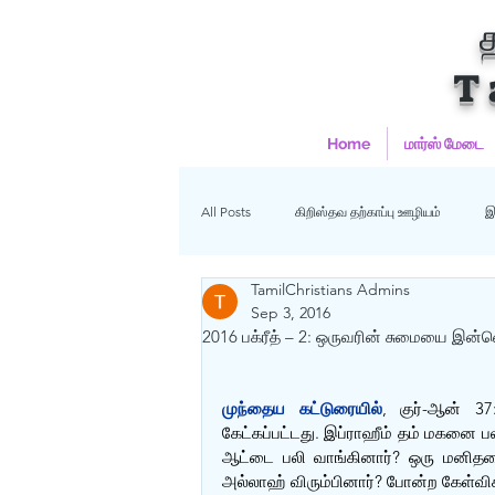
T
Home
மார்ஸ் மேடை
All Posts
கிறிஸ்தவ தற்காப்பு ஊழியம்
இ
TamilChristians Admins
ஹதீஸ்கள்
Uncategorized
மு
Sep 3, 2016
2016 பக்ரீத் – 2: ஒருவரின் சுமையை இன்னொ
கிறிஸ்தவம்
முந்தைய கட்டுரையில்
, குர்-ஆன் 37
கேட்கப்பட்டது. இப்ராஹீம் தம் மகனை பல
ஆட்டை பலி வாங்கினார்? ஒரு மனிதனை 
அல்லாஹ் விரும்பினார்? போன்ற கேள்விக