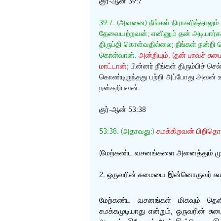
குர்-ஆன் 39:7
39:7. (அவனை) நீங்கள் நிராகரித்தாலும
தேவையற்றவன்; எனினும் தன் அடியார்கள
திருப்தி கொள்வதில்லை; நீங்கள் நன்றி ச
கொள்வான். 
அன்றியும், (தன் பாவச் சு
மாட்டான்;
 பின்னர் நீங்கள் திரும்பிச்
கொண்டிருந்தது பற்றி அப்போது அவன் உ
நன்கறிபவன்.
குர்-ஆன் 53:38
53:38. (அதாவது:) 
சுமக்கிறவன் பிறிதொ
(மேற்கண்ட வசனங்களை அனைத்தும் முஹம்
2. ஒருவரின் சுமையை இன்னொருவர் சுமப்
மேற்கண்ட வசனங்கள் மிகவும் தெள
சுமக்கமுடியாது என்றும், ஒருவரின் சு