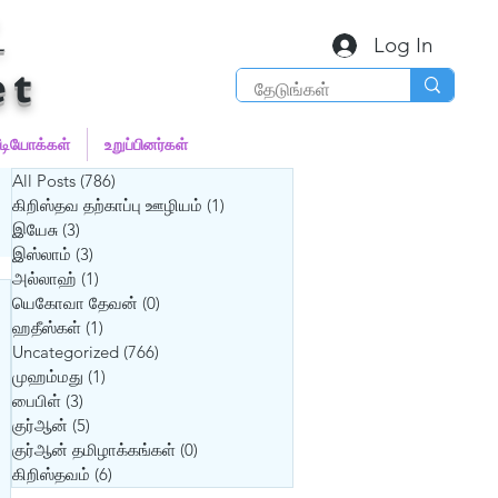
்
Log In
et
ீடியோக்கள்
உறுப்பினர்கள்
All Posts
(786)
786 posts
கிறிஸ்தவ தற்காப்பு ஊழியம்
(1)
1 post
இயேசு
(3)
3 posts
இஸ்லாம்
(3)
3 posts
அல்லாஹ்
(1)
1 post
யெகோவா தேவன்
(0)
0 posts
ஹதீஸ்கள்
(1)
1 post
Uncategorized
(766)
766 posts
முஹம்மது
(1)
1 post
பைபிள்
(3)
3 posts
குர்‍ஆன்
(5)
5 posts
குர்‍ஆன் தமிழாக்கங்கள்
(0)
0 posts
கிறிஸ்தவம்
(6)
6 posts