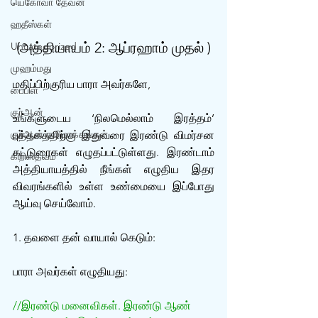
யெகோவா தேவன்
ஹதீஸ்கள்
(அத்தியாயம் 2: ஆப்ரஹாம் முதல் )
Uncategorized
முஹம்மது
மதிப்பிற்குரிய பாரா அவர்களே,
பைபிள்
குர்‍ஆன்
உங்களுடைய ‘நிலமெல்லாம் இரத்தம்’ 
குர்‍ஆன் தமிழாக்கங்கள்
புத்தகத்திற்கு இதுவரை இரண்டு விமர்சன 
கட்டுரைகள் எழுதப்பட்டுள்ளது. இரண்டாம் 
கிறிஸ்தவம்
அத்தியாயத்தில் நீங்கள் எழுதிய இதர 
விவரங்களில் உள்ள உண்மையை இப்போது 
ஆய்வு செய்வோம்.
1. தவளை தன் வாயால் கெடும்:
பாரா அவர்கள் எழுதியது:
//இரண்டு மனைவிகள். இரண்டு ஆண் 