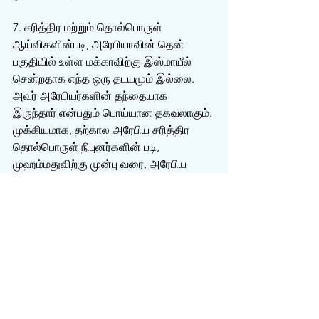
7. சரித்திர மற்றும் தொல்பொருள் 
ஆய்விகளின்படி, அரேபியாவின் தென் 
பகுதியில் உள்ள மக்காவிற்கு இஸ்மாயீல் 
சென்றதாக எந்த ஒரு தடயமும் இல்லை. 
அவர் அரேபியர்களின் தந்தையாக 
இருந்தார் என்பதும் பொய்யான தகவலாகும். 
முக்கியமாக, தற்கால அரேபிய சரித்திர 
தொல்பொருள் நிபுனர்களின் படி, 
முஹம்மதுவிற்கு முன்பு வரை, அரேபிய 
மக்களின் பிதாவாக “கஹ்தன்” என்பவர் 
கருதப்பட்டார் இஸ்மாயீல் அல்ல.
இஸ்லாமிய நூல்களிலிருந்து சில 
ஆதாரங்கள்:
மேலே சொன்ன ஆதாரங்கள், பைபிள் மற்றும் 
பைபிளுக்கு வெளியேயிருந்து 
எடுக்கப்பட்டவைகளாகும். இப்போது 